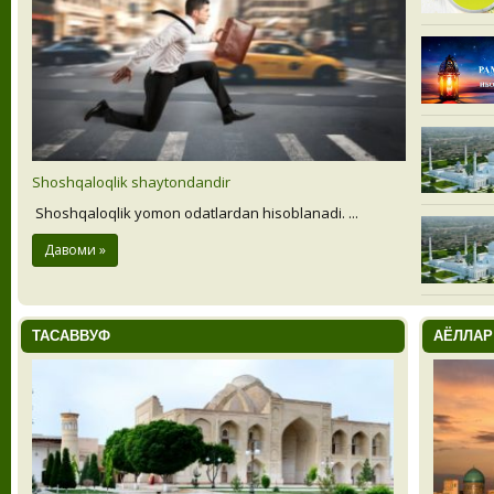
Shoshqaloqlik shaytondandir
Shoshqaloqlik yomon odatlardan hisoblanadi. ...
Давоми »
ТАСАВВУФ
АЁЛЛАР