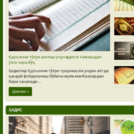
Қуръонни тўғри англаш учун ҳадисга таянишдан
ўзга чора йўқ.
Ҳадислар Қуръонни тўғри тушуниш ва ундан ҳаётда
қандай фойдаланиш бўйича муҳим манбаалардан
бири саналади ...
Давоми »
ҲАДИС