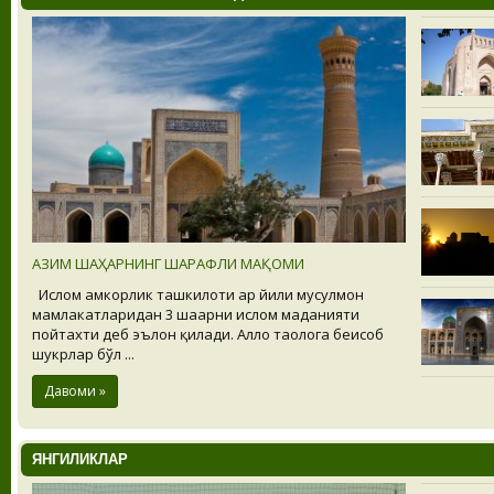
АЗИМ ШАҲАРНИНГ ШАРАФЛИ МАҚОМИ
Ислом ҳамкорлик ташкилоти ҳар йили мусулмон
мамлакатларидан 3 шаҳарни ислом маданияти
пойтахти деб эълон қилади. Аллоҳ таолога беҳисоб
шукрлар бўл ...
Давоми »
ЯНГИЛИКЛАР