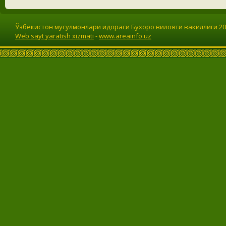
Ўзбекистон мусулмонлари идораси Бухоро вилояти вакиллиги 201
Web sayt yaratish xizmati
-
www.areainfo.uz