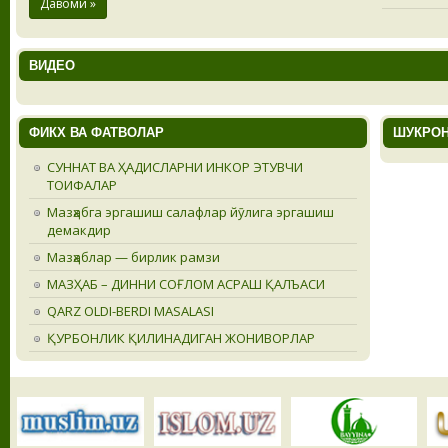
Давоми »
ВИДЕО
ФИКХ ВА ФАТВОЛАР
ШУКРОН
СУННАТ ВА ҲАДИСЛАРНИ ИНКОР ЭТУВЧИ
ТОИФАЛАР
Мазҳабга эргашиш салафлар йӯлига эргашиш
демакдир
Мазҳаблар — бирлик рамзи
МАЗҲАБ – ДИННИ СОҒЛОМ АСРАШ ҚАЛЪАСИ
QARZ OLDI-BERDI MASALASI
ҚУРБОНЛИК ҚИЛИНАДИГАН ЖОНИВОРЛАР