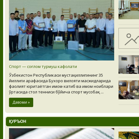
Спорт — соғлом турмуш кафолати
Ўзбекистон Республикаси мустақиллигининг 35
йиллиги арафасида Бухоро вилояти масжидларида
фаолият юритаётган имом-хатиб ва имом ноиблари
ўртасида стол тенниси бўйича спорт мусобақ ...
Давоми »
ҚУРЪОН