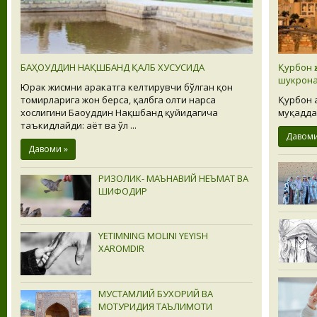
БАҲОУДДИН НАҚШБАНД ҚАЛБ ХУСУСИДА
Қурбон ҳ
шукрона
Юрак жисмни ҳаракатга келтирувчи бўлган қон
томирларига жон берса, қалбга олти нарса
Қурбон ҳ
хослигини Баҳоуддин Нақшбанд қуйидагича
муқадда
таъкидлайди: ҳаёт ва ўл ...
Давоми
Давоми »
РИЗОЛИК- МАЪНАВИЙ НЕЪМАТ ВА
ШИФОДИР
YETIMNING MOLINI YEYISH
XAROMDIR
МУСТАМЛИЙ БУХОРИЙ ВА
МОТУРИДИЯ ТАЪЛИМОТИ