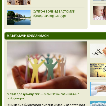
СУЛТОН БОЯЗИД БAСТОМИЙ
(Қоддасаллоҳу сирруҳу)
МАЪРУЗАЧИ ҚЎЛЛАНМАСИ
Маҳаллада ҳамжиҳатлик — жамият юксалишининг
пойдевори
Кимки биз буюрмаган амални қилса, у албатта рад