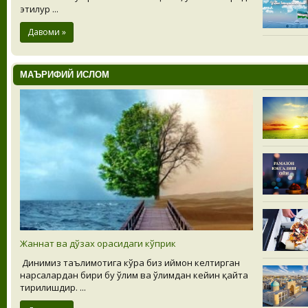
этилур ...
Давоми »
МАЪРИФИЙ ИСЛОМ
Жаннат ва дўзах орасидаги кўприк
Динимиз таълимотига кўра биз иймон келтирган
нарсалардан бири бу ўлим ва ўлимдан кейин қайта
тирилишдир. ...