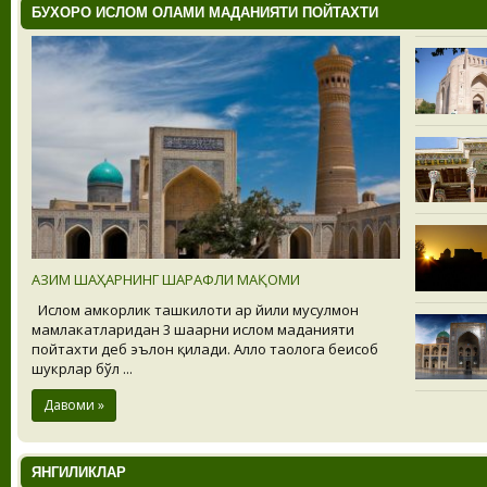
БУХОРО ИСЛОМ ОЛАМИ МАДАНИЯТИ ПОЙТАХТИ
АЗИМ ШАҲАРНИНГ ШАРАФЛИ МАҚОМИ
Ислом ҳамкорлик ташкилоти ҳар йили мусулмон
мамлакатларидан 3 шаҳарни ислом маданияти
пойтахти деб эълон қилади. Аллоҳ таолога беҳисоб
шукрлар бўл ...
Давоми »
ЯНГИЛИКЛАР