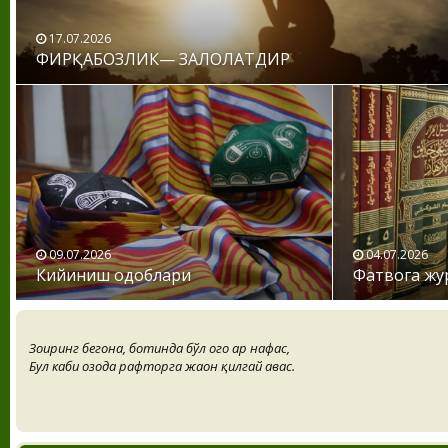
17.07.2026
ФИРҚАБОЗЛИК— ЗАЛОЛАТДИР
09.07.2026
04.07.2026
Кийиниш одоблари
Фатвога жу
Зоҳиринг бегона, ботинда бўл огоҳ ҳар нафас,
Бул каби озода рафторга жаҳон қилгай ҳавас.