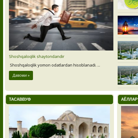
Shoshqaloqlik shaytondandir
Shoshqaloqlik yomon odatlardan hisoblanadi. ...
Давоми »
ТАСАВВУФ
АЁЛЛАР