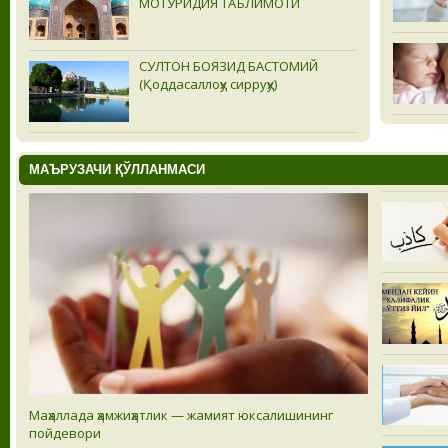
МОТУРИДИЯ ТАЪЛИМОТИ
СУЛТОН БОЯЗИД БAСТОМИЙ
(Қоддасаллоҳу сирруҳу)
МАЪРУЗАЧИ ҚЎЛЛАНМАСИ
Маҳаллада ҳамжиҳатлик — жамият юксалишининг
пойдевори