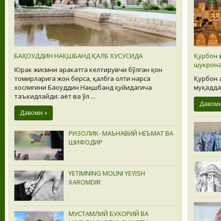
БАҲОУДДИН НАҚШБАНД ҚАЛБ ХУСУСИДА
Қурбон ҳ
шукрона
Юрак жисмни ҳаракатга келтирувчи бўлган қон
томирларига жон берса, қалбга олти нарса
Қурбон ҳ
хослигини Баҳоуддин Нақшбанд қуйидагича
муқадда
таъкидлайди: ҳаёт ва ўл ...
Давоми
Давоми »
РИЗОЛИК- МАЪНАВИЙ НЕЪМАТ ВА
ШИФОДИР
YETIMNING MOLINI YEYISH
XAROMDIR
МУСТАМЛИЙ БУХОРИЙ ВА