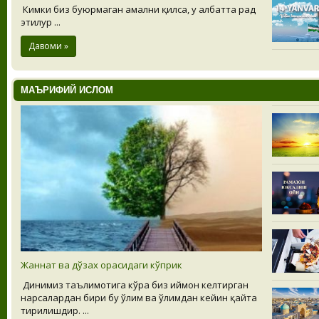
Кимки биз буюрмаган амални қилса, у албатта рад
этилур ...
Давоми »
МАЪРИФИЙ ИСЛОМ
Жаннат ва дўзах орасидаги кўприк
Динимиз таълимотига кўра биз иймон келтирган
нарсалардан бири бу ўлим ва ўлимдан кейин қайта
тирилишдир. ...