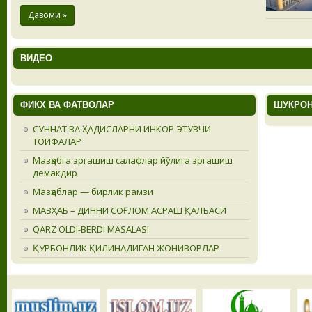
Давоми »
ВИДЕО
ФИКХ ВА ФАТВОЛАР
ШУКРОН
СУННАТ ВА ҲАДИСЛАРНИ ИНКОР ЭТУВЧИ
ТОИФАЛАР
Мазҳабга эргашиш салафлар йӯлига эргашиш
демакдир
Мазҳаблар — бирлик рамзи
МАЗҲАБ – ДИННИ СОҒЛОМ АСРАШ ҚАЛЪАСИ
QARZ OLDI-BERDI MASALASI
ҚУРБОНЛИК ҚИЛИНАДИГАН ЖОНИВОРЛАР