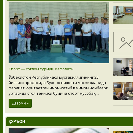
Спорт — соғлом турмуш кафолати
Ўзбекистон Республикаси мустақиллигининг 35
йиллиги арафасида Бухоро вилояти масжидларида
фаолият юритаётган имом-хатиб ва имом ноиблари
ўртасида стол тенниси бўйича спорт мусобақ ...
Давоми »
ҚУРЪОН