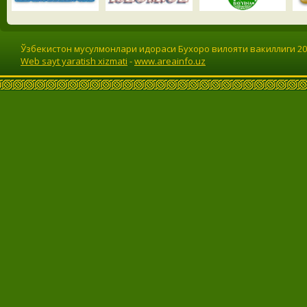
Ўзбекистон мусулмонлари идораси Бухоро вилояти вакиллиги 201
Web sayt yaratish xizmati
-
www.areainfo.uz