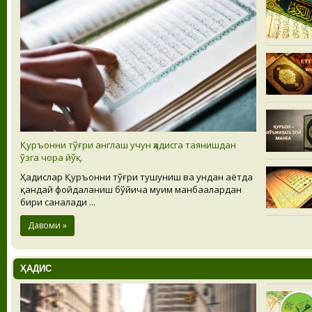
Қуръонни тўғри англаш учун ҳадисга таянишдан
ўзга чора йўқ.
Ҳадислар Қуръонни тўғри тушуниш ва ундан ҳаётда
қандай фойдаланиш бўйича муҳим манбаалардан
бири саналади ...
Давоми »
ҲАДИС