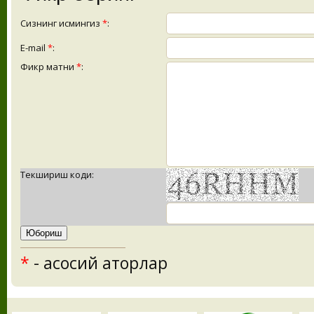
Сизнинг исмингиз
*
:
E-mail
*
:
Фикр матни
*
:
Текшириш коди:
*
- асосий қаторлар