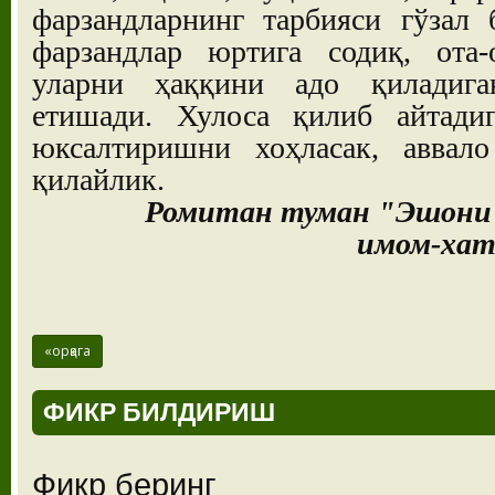
фарзандларнинг тарбияси гўзал 
фарзандлар юртига содиқ, ота-
уларни ҳаққини адо қиладига
етишади. Хулоса қилиб айтадиг
юксалтиришни хоҳласак, аввал
қилайлик.
Ромитан туман "Эшони
имом-хат
«орқага
ФИКР БИЛДИРИШ
Фикр беринг