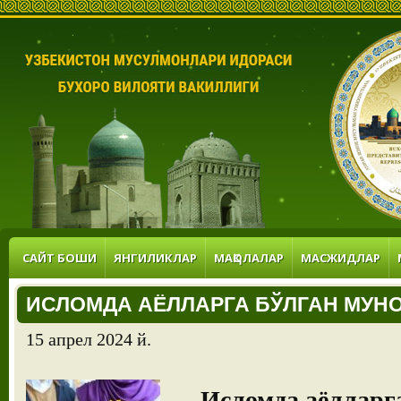
САЙТ БОШИ
ЯНГИЛИКЛАР
МАҚОЛАЛАР
МАСЖИДЛАР
ИСЛОМДА АЁЛЛАРГА БЎЛГАН МУН
15 апрел 2024 й.
Исломда аёлларга