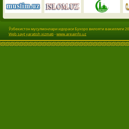
Ўзбекистон мусулмонлари идораси Бухоро вилояти вакиллиги 201
Web sayt yaratish xizmati
-
www.areainfo.uz