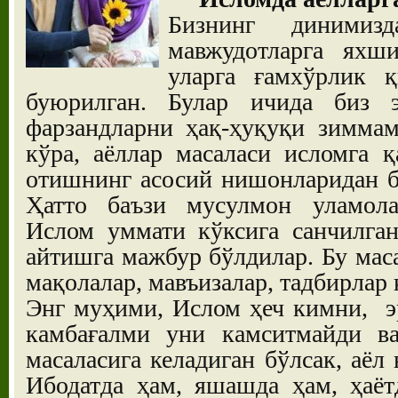
Бизнинг динимизд
мавжудотларга яхш
уларга ғамхўрлик қ
буюрилган. Булар ичида биз э
фарзандларни ҳақ-ҳуқуқи зиммам
кўра, аёллар масаласи исломга 
отишнинг асосий нишонларидан б
Ҳатто баъзи мусулмон уламола
Ислом уммати кўксига санчилган
айтишга мажбур бўлдилар. Бу маса
мақолалар, мавъизалар, тадбирлар 
Энг муҳими, Ислом ҳеч кимни, э
камбағалми уни камситмайди ва
масаласига келадиган бўлсак, аёл 
Ибодатда ҳам, яшашда ҳам, ҳаёт