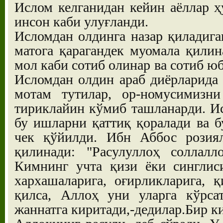
Ислом келганидан кейин аёллар ҳ
инсон каби улуғланди.
Исломдан олдинга назар қиладиган
матога қарагандек муомала қилин
мол каби сотиб олинар ва сотиб ю
Исломдан олдин араб диёрларида қ
мотам тутилар, ор-номусимизн
тириклайин кўмиб ташланарди. И
бу ишларни қаттиқ қоралади ва б
чек қўйилди. Ибн Аббос розиял
қилинади: "Расулуллоҳ соллалл
Кимнинг учта қизи ёки синглис
хархашаларига, оғирликларига, 
қилса, Аллоҳ уни уларга кўрса
жаннатга киритади,-дедилар.Бир к