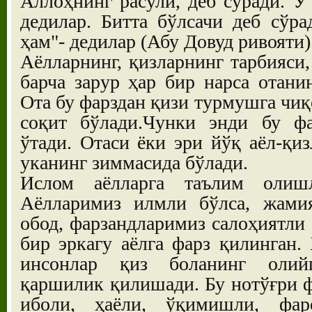
Аллоҳнинг расули, деб сўради. У 
дедилар. Битта бўлсачи деб сўра
ҳам"- дедилар (Абу Довуд ривояти)
Аёлларнинг, қизларнинг тарбияси
барча зарур ҳар бир нарса отани
Ота бу фарздан қизи турмушга чиқ
соқит бўлади.Чунки энди бу фа
ўтади. Отаси ёки эри йўқ аёл-қиз
уканинг зиммасида бўлади.
Ислом аёлларга таълим олиш
Аёлларимиз илмли бўлса, жами
обод, фарзандларимиз салоҳиятли
бир эркагу аёлга фарз қилинган.
инсонлар қиз боланинг олийг
қаршилик қилишади. Бу нотўғри ф
иболи, ҳаёли, ўқимишли, фар