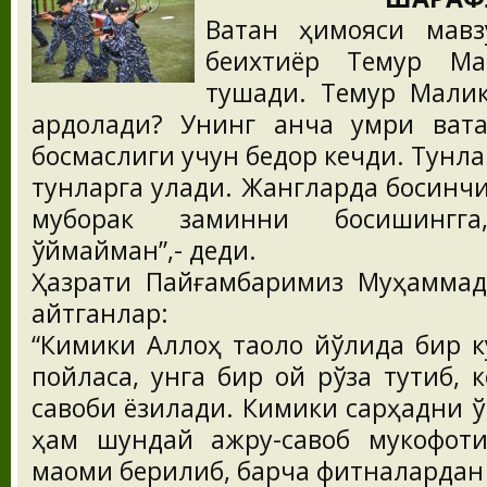
Ватан ҳимояси мавз
беихтиёр Темур Мал
тушади. Темур Малик
ардоқлади? Унинг қанча умри вата
босмаслиги учун бедор кечди. Тунл
тунларга улади. Жангларда босқинчи 
муборак заминни босишингга
қўймайман”,- деди.
Ҳазрати Пайғамбаримиз Муҳаммад (
айтганлар:
“Кимики Аллоҳ таоло йўлида бир к
пойласа, унга бир ой рўза тутиб, 
савоби ёзилади. Кимики сарҳадни қўр
ҳам шундай ажру-савоб мукофот
мақоми берилиб, барча фитналардан