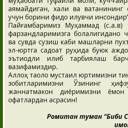
муҳаббати туфайли моли, куч-ғайр
аямайдиган, халқи ва ватанининг 
учун борини фидо қилувчи инсондир”
Пайғамбаримиз Муҳаммад (с.а.в)
фарзандларимизга болалигиданоқ ч
ва сувда сузиш каби машқларни пухт
эл-юртга садоқат руҳида буюк ажд
эътиқодли қилиб тарбиялаш бар
вазифамиздир.
Аллоҳ таоло мустақил юртимизни ти
зобитларимизни Ўзининг ҳифз
жаннатмакон диёримизни ёмон
офатлардан асрасин!
Ромитан туман “Биби 
имо