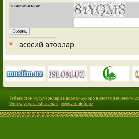
Текшириш коди:
*
- асосий қаторлар
Ўзбекистон мусулмонлари идораси Бухоро вилояти вакиллиги 201
Web sayt yaratish xizmati
-
www.areainfo.uz