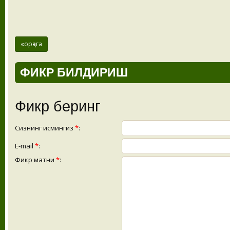
«орқага
ФИКР БИЛДИРИШ
Фикр беринг
Сизнинг исмингиз
*
:
E-mail
*
:
Фикр матни
*
: