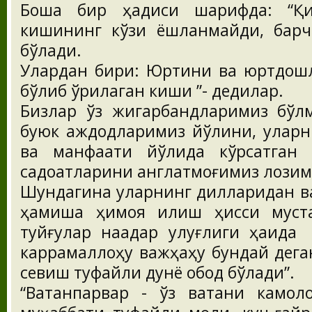
Бошқа бир ҳадиси шарифда: “Қ
кишининг кўзи ёшланмайди, барч
бўлади.
Улардан бири: Юртини ва юртдош
бўлиб қўриқлаган киши ”- дедилар.
Бизлар ўз жигарбандларимиз бўл
буюк аждодларимиз йўлини, уларн
ва манфаати йўлида кўрсатган 
садоқатларини англатмоғимиз лозим
Шундагина уларнинг дилларидан ва
ҳамиша ҳимоя қилиш ҳисси муст
туйғулар нақадар улуғлиги 
каррамаллоҳу важҳаҳу бундай дега
севиш туфайли дунё обод бўлади”.
“Ватанпарвар - ўз ватани камоло