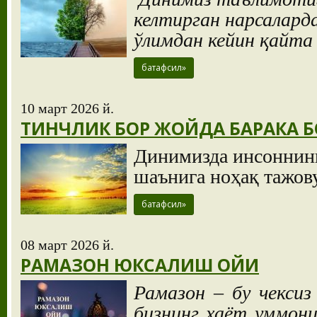
келтирган нарсаларда
ўлимдан кейин қайта
батафсил»
10 март 2026 й.
ТИНЧЛИК БОР ЖОЙДА БАРАКА Б
Динимизда инсоннинг
шаънига ноҳақ тажов
батафсил»
08 март 2026 й.
РАМАЗОН ЮКСАЛИШ ОЙИ
Рамазон – бу чексиз
бизнинг ҳаёт уммони