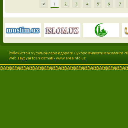
«
1
2
3
4
5
6
7
Ўзбекистон мусулмонлари идораси Бухоро вилояти вакиллиги 201
Web sayt yaratish xizmati
-
www.areainfo.uz