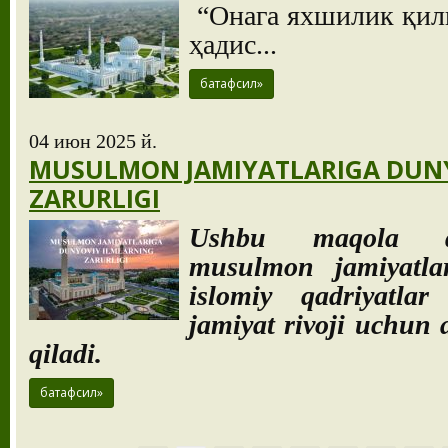
“Онага яхшилик қил
ҳадис...
батафсил»
04 июн 2025 й.
MUSULMON JAMIYATLARIGA DUN
ZARURLIGI
Ushbu maqola du
musulmon jamiyatlar
islomiy qadriyatla
jamiyat rivoji uchu
qiladi.
батафсил»