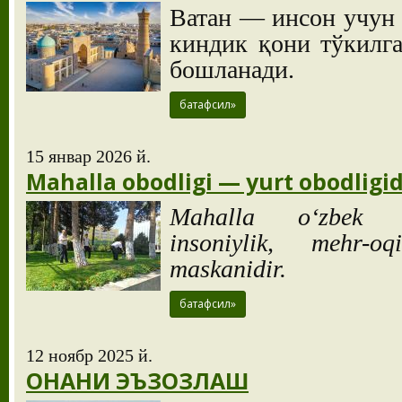
Ватан — инсон учун 
киндик қони тўкилг
бошланади.
батафсил»
15 январ 2026 й.
Mahalla obodligi — yurt obodligid
Mahalla o‘zbek ja
insoniylik, mehr-o
maskanidir.
батафсил»
12 ноябр 2025 й.
ОНАНИ ЭЪЗОЗЛАШ