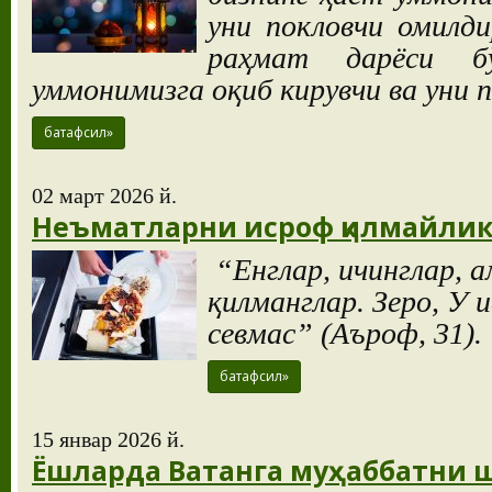
уни покловчи омилди
раҳмат дарёси бў
уммонимизга оқиб кирувчи ва уни 
батафсил»
02 март 2026 й.
Неъматларни исроф қилмайли
“Енглар, ичинглар, 
қилманглар. Зеро, У 
севмас” (Аъроф, 31).
батафсил»
15 январ 2026 й.
Ёшларда Ватанга муҳаббатни