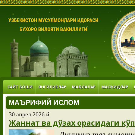
САЙТ БОШИ
ЯНГИЛИКЛАР
МАҚОЛАЛАР
МАСЖИДЛАР
МАЪРИФИЙ ИСЛОМ
30 апрел 2026 й.
Жаннат ва дўзах орасидаги кў
Динимиз таълимотиг