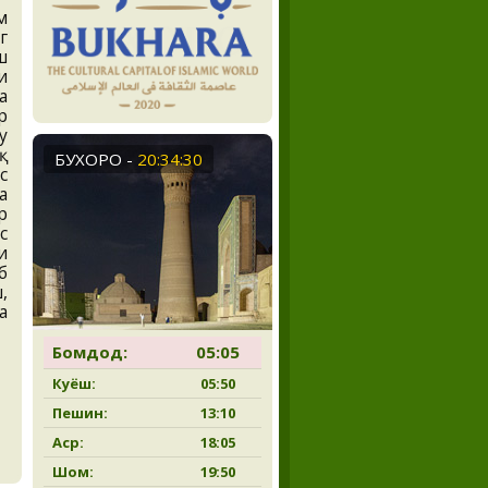
м
г
ш
и
а
р
у
қ
БУХОРО
-
20:34:31
с
а
р
с
и
б
,
а
Бомдод:
05:05
Куёш:
05:50
Пешин:
13:10
Аср:
18:05
Шом:
19:50