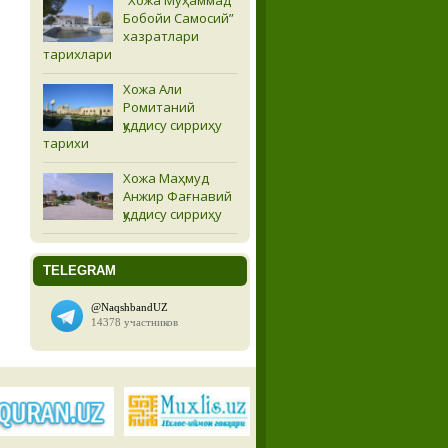
Бобойи Самосий”
хазратлари
тарихлари
Хожа Али
Ромитаний
қуддису сирриҳу
тарихи
Хожа Маҳмуд
Анжир Фағнавий
қуддису сирриҳу
TELEGRAM