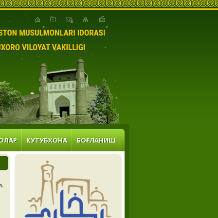
ОЛАР
КУТУБХОНА
БОҒЛАНИШ
и.