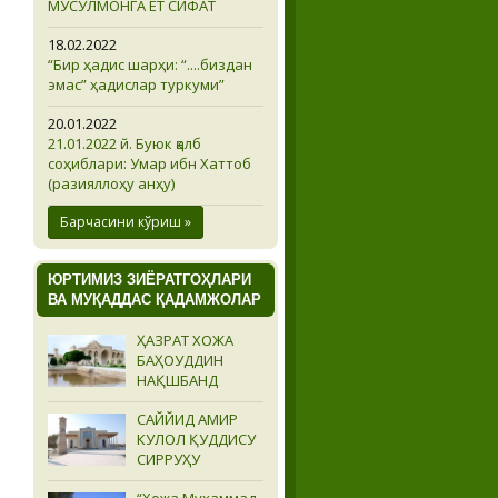
МУСУЛМОНГА ЁТ СИФАТ
18.02.2022
“Бир ҳадис шарҳи: “....биздан
эмас” ҳадислар туркуми”
20.01.2022
21.01.2022 й. Буюк қалб
соҳиблари: Умар ибн Хаттоб
(разияллоҳу анҳу)
Барчасини кўриш »
ЮРТИМИЗ ЗИЁРАТГОҲЛАРИ
ВА МУҚАДДАС ҚАДАМЖОЛАР
ҲАЗРАТ ХОЖА
БАҲОУДДИН
НАҚШБАНД
САЙЙИД АМИР
КУЛОЛ ҚУДДИСУ
СИРРУҲУ
“Хожа Муҳаммад