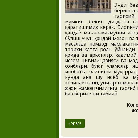
Энди бев
беришга а
тарихий,
мумкин. Лекин диққатга с
қаратишимиз керак. Биринчи
қандай маъно-мазмунни ифод
бўлиш учун қандай мезон ва т
масалада номзод мамлакатни
тарихи катта роль ўйнайди. 
қоида ва арконлар, қадимий
ислом цивилицазияси ва мада
соҳиблари, буюк уламолар 
инобатга олиниши муқаррар.
кунда ана шу ноёб ва мўъ
келинаётгани, уни ҳар томонл
жаҳон жамоатчилигига тарғиб
баҳо берилиши табиий.
Ког
жо
«орқага