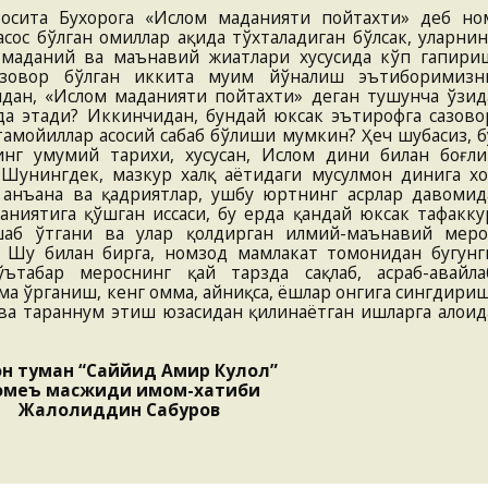
осита Бухорога «Ислом маданияти пойтахти» деб но
сос бўлган омиллар ҳақида тўхталадиган бўлсак, уларнин
 маданий ва маънавий жиҳатлари хусусида кўп гапири
азовор бўлган иккита муҳим йўналиш эътиборимизн
дан, «Ислом маданияти пойтахти» деган тушунча ўзид
а этади? Иккинчидан, бундай юксак эътирофга сазово
амойиллар асосий сабаб бўлиши мумкин? Ҳеч шубҳасиз, б
нг умумий тарихи, хусусан, Ислом дини билан боғли
Шунингдек, мазкур халқ ҳаётидаги мусулмон динига хо
 анъана ва қадриятлар, ушбу юртнинг асрлар давомид
ниятига қўшган ҳиссаси, бу ерда қандай юксак тафакку
яшаб ўтгани ва улар қолдирган илмий-маънавий меро
 Шу билан бирга, номзод мамлакат томонидан бугунг
табар мероснинг қай тарзда сақлаб, асраб-авайла
ама ўрганиш, кенг омма, айниқса, ёшлар онгига сингдириш
 ва тараннум этиш юзасидан қилинаётган ишларга алоҳид
он туман “Саййид Амир Кулол”
меъ масжиди имом-хатиби
Жалолиддин Сабуров