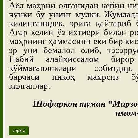
Аёл маҳрни олганидан кейин ним
чунки бу унинг мулки. Жумлада
қилинганидек, эрига қайтариб
Агар келин ўз ихтиёри билан ро
маҳрнинг ҳаммасини ёки бир қис
эр уни бемалол олиб, тасарру
Набий алайҳиссалом бирор
қўймаганликлари собитдир
барчаси никоҳ маҳрсиз бў
қилганлар.
Шофиркон туман “Мирзо
имом
«орқага