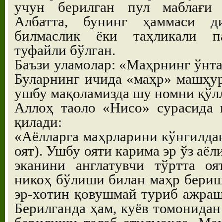
учун берилган пул маблағи 
Албатта, бунинг ҳаммаси ди
билмаслик ёки таҳликали па
туфайли бўлган.
Баъзи уламолар: «Маҳрнинг ўнта
Буларнинг ичида «маҳр» машҳур
ушбу мақоламизда шу номни қўл
Аллоҳ таоло «Нисо» сурасида 
қилади:
«Аёлларга маҳрларини кўнгилдан
оят). Ушбу ояти карима эр ўз аё
эканини англатувчи тўртта о
никоҳ бўлиши билан маҳр бериш
эр-хотин қовушмай туриб ажраш
Берилганда ҳам, куёв томонидан