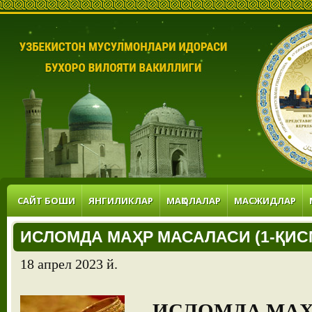
САЙТ БОШИ
ЯНГИЛИКЛАР
МАҚОЛАЛАР
МАСЖИДЛАР
ИСЛОМДА МАҲР МАСАЛАСИ (1-ҚИС
18 апрел 2023 й.
ИСЛОМДА МАҲР