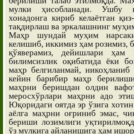
берилиши талаб этилмоқда. Ма
мулки ҳисобланади. Ушбу 
хонадонга кириб келаётган қиз
тақдирлаш ва эркалашнинг муҳи
Маҳр шундай муҳим нарсаки,
келишиб, иккимиз ҳам розимиз, 
қўяверамиз, дейишлари ҳам 
билимсизлик оқибатида ёки бо
маҳр белгиланмай, никоҳланиб 
кейин барибир маҳр берилиши
маҳрни беришдан олдин вафот
меросхўрлари маҳрни адо эти
Юқоридаги оятда эр ўзига хотин
аёлга маҳрни оғриниб эмас, чи
бериши лозимлиги уқтирилмоқд
ўз мулкига айланишига ҳам ишор