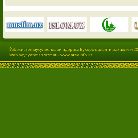
Ўзбекистон мусулмонлари идораси Бухоро вилояти вакиллиги 201
Web sayt yaratish xizmati
-
www.areainfo.uz