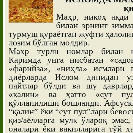
қи
Маҳр, никоҳ ақди 
билан эрнинг зимма
турмуш қураётган жуфти ҳалоли
лозим бўлган молдир.
Маҳр турли номлар билан н
Каримда унга нисбатан «садоқ
«фарийза», «ниҳла» исмлари 
диёрларда Ислом динидан уз
пайтлар бўлди ва шу даврлар
«қалин» ва ҳатто «сут пу
қўлланилиши бошланди. Афсуски
“қалин” ёки “сут пул”лари бево
қиз/аёлларга мулк ўлароқ эмас,
оналари ёки вакилларига тўй х