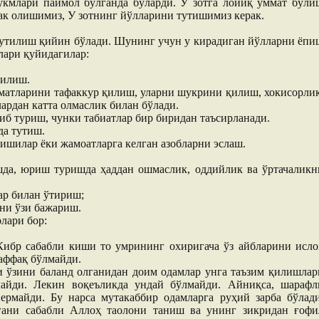
укмлари паймол бўлганда бўларди. У зотга лойиқ уммат бўли
нак олишимиз, У зотнинг йўлларини тутишимиз керак.
 қутилиш қийин бўлади. Шунинг учун у кирадиган йўлларни ёпи
лари қуйидагилар:
қилиш.
ъматларини тафаккур қилиш, уларни шукрини қилиш, хокисорлик
ардан катта олмаслик билан бўлади.
иб туриш, чунки табиатлар бир биридан таъсирланади.
да тутиш.
ишилар ёки жамоатларга келган азобларни эслаш.
да, юриш туришда ҳаддан ошмаслик, оддийлик ва ўртачаликн
ар билан ўтириш;
ни ўзи бажариш.
лари бор:
Кибр сабабли киши то умрининг охиригача ўз айбларини исло
аффақ бўлмайди.
 ўзини баланд олганидан доим одамлар унга таъзим қилишлар
лайди. Лекин воқеъликда ундай бўлмайди. Айниқса, шарафл
ермайди. Бу нарса мутакаббир одамларга руҳий зарба бўлади
ани сабабли Аллоҳ таолони таниш ва унинг зикридан ғофи