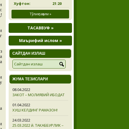
Хуфтон:
21:20
н
:
Тўлиқ тақвим »
!
ТАСАВВУФ »
и
г
Маърифий ислом »
з
САЙТДАН ИЗЛАШ
а
а
и
ЖУМА ТЕЗИСЛАРИ
у
08.04.2022
ЗАКОТ – МОЛИЯВИЙ ИБОДАТ
01.04.2022
а
ХУШ КЕЛДИНГ РАМАЗОН!
24.03.2022
и
25.03.2022 й. ТАКАББУРЛИК –
н