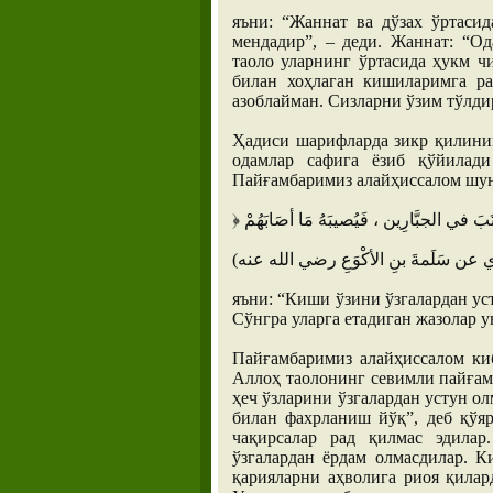
яъни: “Жаннат ва дўзах ўртасид
мендадир”, – деди. Жаннат: “О
таоло уларнинг ўртасида ҳукм ч
билан хоҳлаган кишиларимга ра
азоблайман. Сизларни ўзим тўлд
Ҳадиси шарифларда зикр қилиниш
одамлар сафига ёзиб қўйилади
Пайғамбаримиз алайҳиссалом шун
яъни: “Киши ўзини ўзгалардан уст
Сўнгра уларга етадиган жазолар у
Пайғамбаримиз алайҳиссалом ки
Аллоҳ таолонинг севимли пайғамб
ҳеч ўзларини ўзгалардан устун о
билан фахрланиш йўқ”, деб қўя
чақирсалар рад қилмас эдилар
ўзгалардан ёрдам олмасдилар. К
қарияларни аҳволига риоя қилард