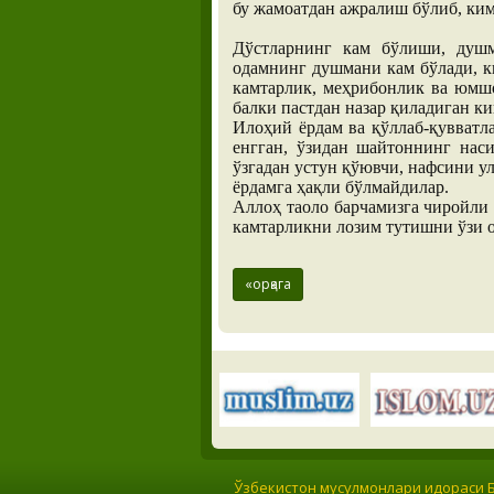
бу жамоатдан ажралиш бўлиб, ким
Дўстларнинг кам бўлиши, душм
одамнинг душмани кам бўлади, к
камтарлик, меҳрибонлик ва юмшо
балки пастдан назар қиладиган к
Илоҳий ёрдам ва қўллаб-қувватл
енгган, ўзидан шайтоннинг нас
ўзгадан устун қўювчи, нафсини у
ёрдамга ҳақли бўлмайдилар.
Аллоҳ таоло барчамизга чиройли
камтарликни лозим тутишни ўзи 
«орқага
Ўзбекистон мусулмонлари идораси Бу