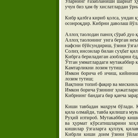
Уларнинг ғазабланиши шариат ҳ
учун биз ҳам бу хислатлардан ўр
Кибр қалбга кириб қолса, ундан
осонроқдир. Кибрни даволаш йўл
Аллоҳ таолодан паноҳ сўраб дуо 
Аллоҳ таолонинг унга берган не
нафсни бўйсундириш, ўзини ўзгал
Солиҳ инсонлар билан суҳбат қил
Кибрга бериладиган азобларни ёд
Ўтган умматлардаги мутакаббир к
Камтарликни лозим тутиш:
Имкон борича еб ичиш, кийиниш
лозим тутиш;
Вақтини топиб фақир ва мискинл
Имкон борича ўзининг ҳожатлари
Кибрнинг бандага бир қанча зарар
Киши тавбадан маҳрум бўлади. 
қила олмайди, тавба қилишга мув
Руҳий изтироб. Мутакаббир киши
ва ҳурмат кўрсатишларини хоҳ
кишилар ўзгаларга қуллуқ қилав
Кибрли киши доим ўзини ўйлаг