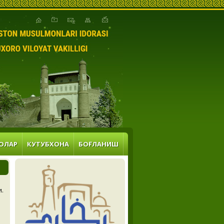
ОЛАР
КУТУБХОНА
БОҒЛАНИШ
и.