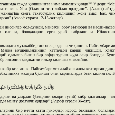
юрганимда сажда қилишингга нима монелик қилди?” У деди: “Ме
атгансан. Уни (Одамни эса) лойдан яратдинг”. (Аллоҳ) айтди
(жаннат)да сенга такаббурлик қилишинг жоиз эмас. Бас, чиқ
ирсан” (Аъроф сураси 12-13-оятлар).
ан инсонлар мол-дунёси, мансаби, обрў эътибори ва насли-насаб
ри олиши, бошқаларни ерга уриб кибрланиши Иблиснин
қавмидаги мутакаббир инсонлар қарши чиқишган. Пайғамбарими
т Макка мушрикларининг катталари қарши чиқишди. Уларг
ддий одамлар билан бир сафда туриш жуда оғир ботарди. Бунг
ибр инсонни ҳақиқатни инкор қилишга етаклайди.
 кибр қилган ва Пайғамбаримиз алайҳиссалом келтирган динн
адбахтликка маҳкум бўлиши ояти карималарда баён қилинган. Б
وَالَّذِينَ كَذَّبُوا بِآَيَاتِنَا وَاسْتَكْبَرُوا عَنْهَا أُولَئِكَ أَصْحَابُ النَّارِ هُمْ فِيهَا خَالِدُونَ
арган ва улардан (ўзларини юқори тутиб) кибр қилганлар – ан
ерда мангу (қолувчи)дирлар” (Аъроф сураси 36-оят).
аларини бир нечта катта гуноҳлар: исроф, бахиллик, болаларн
 зино, одам ўлдириш, етимни молини ейиш, тарозудан уришда