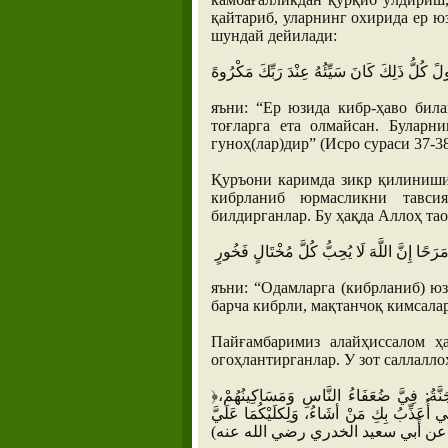
қайтариб, уларнинг охирида ер 
шундай дейилади:
ً كُلُّ ذَلِكَ كَانَ سَيِّئُهُ عِنْدَ رَبِّكَ مَكْرُوهً
яъни: “Ер юзида кибр-ҳаво бил
тоғларга ета олмайсан. Буларн
гуноҳ(лар)дир” (Исро сураси 37-38
Қуръони каримда зикр қилиниши
кибрланиб юрмасликни тавсия
билдирганлар. Бу ҳақда Аллоҳ та
َحًا إِنَّ اللَّهَ لَا يُحِبُّ كُلَّ مُخْتَالٍ فَخُورٍ
яъни: “Одамларга (кибрланиб) ю
барча кибрли, мақтанчоқ кимсалар
Пайғамбаримиз алайҳиссалом ҳ
огоҳлантирганлар. У зот саллалло
﴿احْتَجَّتِ الجَنَّةُ والنَّارُ فقالتِ النَّارُ فِيَّ الجَبَّارُونَ وَالمُتَكَبِّرُونَ. وَقَالتِ الجَنَّةُ: فِيَّ ضُعَفَاءُ النَّاسِ وَمَسَاكِينُهُمْ،
ِي أُعَذِّبُ بِكِ مَنْ أشَاءُ، وَلِكلَيْكُمَا عَلَيَّ
سلم عن أَبي سعيد الخدري رضي الله عنه