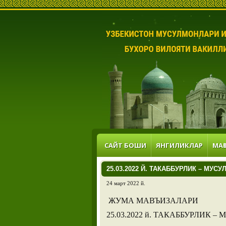
САЙТ БОШИ
ЯНГИЛИКЛАР
МАҚ
25.03.2022 Й. ТАКАББУРЛИК – МУС
24 март 2022 й.
ЖУМА МАВЪИЗАЛАРИ
25.03.2022 й. ТАКАББУРЛИК 