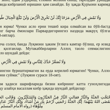
юзида кибрланиб юришни ҳам санайди. Бу ҳақда Қуръони каримд
وَلَا تَمْشِ فِي الْأَرْضِ مَرَحًا إِنَّكَ لَنْ تَخْرِقَ الْأَرْضَ وَلَنْ تَبْلُغَ الْجِبَالَ طُول
ан юрма! Чунки асло ерни тешиб кира олмайсан ва бўй-бастд
инг барча ёмонлари Парвардигорингиз наздида макруҳ бўлга
-оятлар).
ча солиҳ банда Луқмони ҳаким ўғлига камтар бўлиш, ер юзид
 қилганлар. Мутакаббирларни Аллоҳ таоло севмаслигин
оло шундай дейди:
وَلَا تُصَعِّرْ خَدَّكَ لِلنَّاسِ وَلَا تَمْشِ فِي الْأَرْضِ مَر
зингни буриштирмагин ва ерда керилиб юрмагин! Чунки, Алло
ни суймас” (Луқмон сураси 18-оят).
ам ҳадиси шарифларида бизни кибрнинг катта гуноҳлигида
ҳу алайҳи васаллам кибр ҳақида шундай дейдилар:
قَضَى اللهُ بَيْنَهُمَا: إنَّكِ الجَنَّةُ رَحْمَتِي أرْحَمُ بِكِ مَنْ أشَاءُ، وَإنَّكِ النَّارُ عَذَاب
مِلْؤُهَا﴾ (رواه الامام الم)