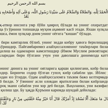
بسم الله الرحمن الرحيم
الْحَمْدُ لِلَّهِ، وَالصَّلاَةُ وَالسَّلاَمُ عَلَى سَيِّدِنَا رَسُولِ اللَّه، وَعَلَى آلِهِ وَأَصْحَابِهِ وَم
بَعْدُ
қ-атвор инсонга умр бўйи ҳамроҳ бўлади ва унинг охиратдаг
да ўз ўрнини топишида муҳим аҳамият касб этади. Яхши хулқла
ишса, ёмон хулқлар доим унинг оёғига “кишан” бўлади.
 бири камтарлик бўлиб, унинг зидди кибру ҳавога берилишдир
 кўришдир. Пайғамбаримиз алайҳиссаломнинг таъбирлари била
 қилиш ва одамларни камситишдир (Имом Муслим ривоятлари)
кларидан бири бўлгани учун уни даволашга динимизда катт
нинг динига ва унинг оятларига қарши қилингани, кибр била
идир. Биринчи содир бўлган гуноҳ кибр сабабли эди. Иблис 
идан юз ўгирди. Одам алайҳиссаломга таъзим бажо келтирмади
еб билди. У ўзининг асли оловдан яратилгани билан кибрланди
роқ экани сабабли уни хор деб билди. Ваҳоланки, уни вазифас
 қилиш эди. Бу ҳақда Қуръони каримда шундай дейилади:
لَكَ أَ