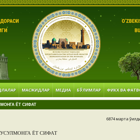
ОЛАЛАР
МАСЖИДЛАР
МЕДИА
БЎЛИМЛАР
ФИКХ ВА ФАТВ
УЛМОНГА ЁТ СИФАТ
6874 марта ўқилд
– МУСУЛМОНГА ЁТ СИФАТ