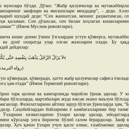
а мунозара бўлди. Дўзах: “Жабр қилувчилар ва мутакаббирла
дамларнинг заифлари ва мискинлари мендадир”, – деди. Алло
иқариб шундай деди: “Сен жаннатсан, менинг раҳматимсан, се
ҳм қиламан. Сен дўзахсан, сен билан хоҳлаган кишиларимн
ираман”” (Имом Муслим ривоятлари).
ича киши доимо ўзини ўзгалардан устун қўяверса, мутакабби
 ва дунё охиратда улар олган жазоларни олади. Бу ҳақд
дай дейдилар:
﴿ لاَ يَزَالُ الرَّجُلُ يَذْهَبُ بِنَفْسِهِ حَتَّى يُكْتَبَ في الجبَّارِين ، فَيُصيبَهُ مَا أصَابَهُمْ﴾
(رواه الترمذي عن سَلَمةَ بنِ الأكْوَعِ رضي الله عنه)
ун қўяверади, қўяверади, ҳатто жабр қилувчилар сафига ёзилади
нга ҳам етади” (Имом Термизий ривоятлари).
брни тарк қилиш ва камтарликда чиройли ўрнак эдилар. У зо
ари бўлсаларда, мартабалари жуда юксак экани маълум бўлсада
лмаганлар. Фазилатларини айтиш зарур бўлган ўринларда ҳам, “Б
рдилр. Саҳобийлардан бойларими ё камбағалларими бир таомг
. Ўзларини хизматларини ўзлари қилар эдилар, ибодатлард
имни кўрсалар унга биринчи бўлиб салом берардилар. Заиф в
илар. Ҳеч қачон ўзлари учун қасос олмас, ғазабланмас эдилар