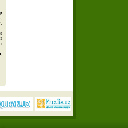
р
,
,
и
и
й
,