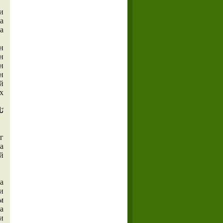
и
а
а
н
н
н
н
й
х
г
а
й
а
и
м
а
и