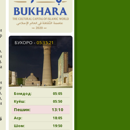
и
р
БУХОРО
-
05:35:21
.
н
.
а
н
у
,
Бомдод:
05:05
,
Куёш:
05:50
и
Пешин:
13:10
Аср:
18:05
Шом:
19:50