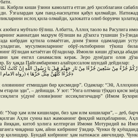
бати.
ш. Кибрли киши ўзини камолатга етган деб ҳисоблагани сабабл
ди. Ўзгалардан ҳам панд-насиҳатни қабул қилмайди. Натижад
ликларини ислоҳ қила олмайди, ҳалокатга олиб борувчи ҳолатид
 азобига мубтало бўлиш. Албатта, Аллоҳ таоло ва Расулига имо
арнинг жаннатдан маҳрум бўлиши ва дўзахга тушиши ўз-ўзида
ада кибрдан қутила олмаётган, доим ўзини одамлардан усту
куладиган, мусулмонларнинг обрў-эътиборини тўкиш била
нинг йўлидан кетаётган бўладилар. Имонли киши дўзахда абади
шни ҳам енгил санамаслик керак. Зеро дунёдаги олов дўза
р. Бу ҳақда Пайғамбаримиз алайҳиссалом шундай дейдилар:
جُزْءًا كُلُّهُنَّ مِثْلُ حَرِّهَا ﴾ (رواه الامام البخاري عَنْ أَبِي هُرَيْرَةَ رَضِيَ اللَّهُ عَنْهُ)﴿
м оловининг етмишдан бир қисмидир”. Одамлар: “Эй, Аллоҳнин
м етарли эди”, – дейишди. У зот: “Унга олтмиш тўққиз қисм зиёд
сиқлиги у(дунё олови)нинг иссиқлигичадир” (Имом Бухори
б: “Улар ҳам илм кишилари, биз ҳам илм кишилари”, – деб, барч
 қилган Аҳли сунна вал жамоанинг фиқҳий мазҳабларини, Аҳл
а йиққан, китоб ҳолига келтирган Имоми Мотуридий ва Имо
ганга чиқариш ҳам, айни кибрнинг ўзидир. Чунки бу қуёшданд
ор қилишдир. Бундай кибрнинг ҳам натижаси аянчлидир. Чунк