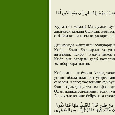
َنْ تَبِعَهُمْ بِإِحْسَانٍ إِلَى يَوْمِ الدِّينِ أَمَّا
Ҳурматли жамоа! Маълумки, хул
даражаси қандай бўлиши, жамият
сабабли киши катта ютуқларга эр
Динимизда мақталган хулқлардан
Кибр – ўзини ўзгалардан устун
айтганда: “Кибр – ҳақни инкор
Кибр энг зарарли қалб касалли
эътибор қаратилган.
Кибрнинг энг ёмони Аллоҳ таоло
унинг ибодатидан юз ўгирилган
сабабли Аллоҳ таолонинг буйруғ
ўзини одамдан устун ва афзал д
Одам алайҳиссаломнинг асли туп
Аллоҳ таолонинг буйруғига итоат
قَالَ مَا مَنَعَكَ أَلَّا تَسْجُدَ إِذْ أَمَرْتُكَ قَالَ أَنَا خَيْرٌ مِنْهُ خَلَقْتَنِي مِنْ نَارٍ وَخَلَقْتَهُ مِنْ طِينٍ قَالَ فَاهْبِطْ مِنْهَا فَمَا يَكُونُ
نْ تَتَكَبَّرَ فِيهَا فَاخْرُجْ إِنَّكَ مِنَ الصَّاغِرِينَ