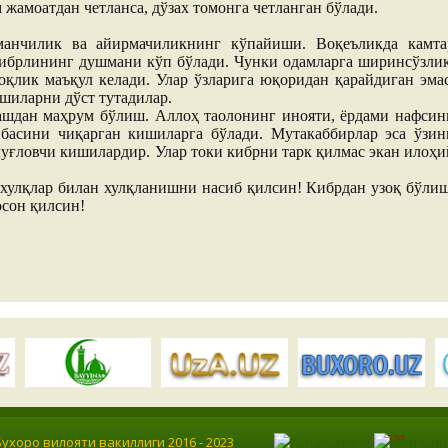
 жамоатдан четланса, дўзах томонга четланган бўлади.
анчилик ва айирмачиликнинг кўпайиши. Воқеъликда камта
ибрлининг душмани кўп бўлади. Чунки одамларга ширинсўзлик
қлик маъқул келади. Улар ўзларига юқоридан қарайдиган эмас
ишиларни дўст тутадилар.
ашдан маҳрум бўлиш. Аллоҳ таолонинг инояти, ёрдами нафсин
ибасини чиқарган кишиларга бўлади. Мутакаббирлар эса ўзин
луғловчи кишилардир. Улар токи кибрни тарк қилмас экан илоҳи
 хулқлар билан хулқланишни насиб қилсин! Кибрдан узоқ бўлиш
осон қилсин!
хоро вилояти вакиллиги 2016 - 2023
?????