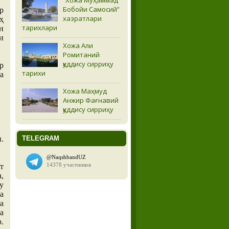
Бобойи Самосий”
р
хазратлари
ҳ
тарихлари
н
и
Хожа Али
Ромитаний
қуддису сирриҳу
р
тарихи
а
Хожа Маҳмуд
Анжир Фағнавий
қуддису сирриҳу
TELEGRAM
.
т
,
у
а
а
а
.