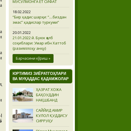
МУСУЛМОНГА ЁТ СИФАТ
а
18.02.2022
“Бир ҳадис шарҳи: “....биздан
эмас” ҳадислар туркуми”
а
20.01.2022
н
21.01.2022 й. Буюк қалб
соҳиблари: Умар ибн Хаттоб
(разияллоҳу анҳу)
а
и
Барчасини кўриш »
ЮРТИМИЗ ЗИЁРАТГОҲЛАРИ
ВА МУҚАДДАС ҚАДАМЖОЛАР
ҳ
ҲАЗРАТ ХОЖА
БАҲОУДДИН
НАҚШБАНД
н
САЙЙИД АМИР
КУЛОЛ ҚУДДИСУ
СИРРУҲУ
فَ
“Хожа Муҳаммад