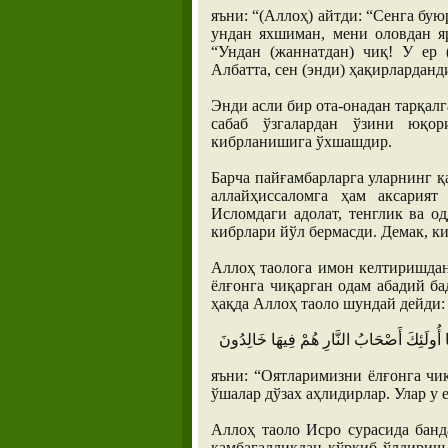
яъни: “(Аллоҳ) айтди: “Сенга бу
ундан яхшиман, мени оловдан яр
“Ундан (жаннатдан) чиқ! У ер 
Албатта, сен (энди) ҳақирларданд
Энди асли бир ота-онадан тарқалг
сабаб ўзгалардан ўзини юқо
кибрланишига ўхшашдир.
Барча пайғамбарларга уларнинг 
аллайҳиссаломга ҳам аксария
Исломдаги адолат, тенглик ва о
кибрлари йўл бермасди. Демак, к
Аллоҳ таолога имон келтиришдан
ёлғонга чиқарган одам абадий б
ҳақда Аллоҳ таоло шундай дейди:
яъни: “Оятларимизни ёлғонга чиқ
ўшалар дўзах аҳлидирлар. Улар у 
Аллоҳ таоло Исро сурасида банд
камбағалликдан қўрқиб ўлдириш,