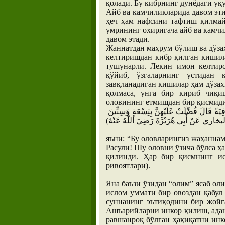
қолади. Бу кибрнинг дунёдаги уқу
Айб ва камчиликларида давом эти
ҳеч ҳам нафсини тафтиш қилмай
умрининг охиригача айб ва камчи
давом этади.
Жаннатдан маҳрум бўлиш ва дўзах
келтиришдан кибр қилган кишил
тушунарли. Лекин имон келтирс
қўйиб, ўзгаларнинг устидан 
завқланадиган кишилар ҳам дўзах
қолмаса, унга бир кириб чиқи
оловининг етмишдан бир қисмиди
نَارُكُمْ جُزْءٌ مِنْ سَبْعِينَ جُزْءًا مِنْ نَارِ جَهَنَّمَ قِيلَ يَا رَسُولَ اللَّهِ إِنْ كَانَتْ لَكَافِيَةً قَالَ فُضِّلَتْ عَلَيْهِنَّ بِتِسْعَةٍ وَسِتِّينَ
яъни: “Бу оловларингиз жаҳанна
Расули! Шу оловни ўзича бўлса ҳа
қилинди. Ҳар бир қисмнинг ис
ривоятлари).
Яна баъзи ўзидан “олим” ясаб оли
ислом уммати бир овоздан қабул
суннанинг эътиқодини бир жойг
Ашъарийларни инкор қилиш, адаш
равшанроқ бўлган ҳақиқатни инк