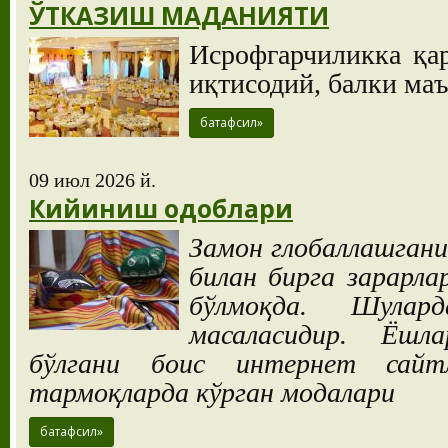
ЎТКАЗИШ МАДАНИЯТИ
Исрофгарчиликка қа
иқтисодий, балки ма
батафсил»
09 июл 2026 й.
Кийиниш одоблари
Замон глобаллашгани
билан бирга зарарл
бўлмоқда. Шулар
масаласидир. Ёшл
бўлгани боис интернет сай
тармоқларда кўрган модалари
батафсил»