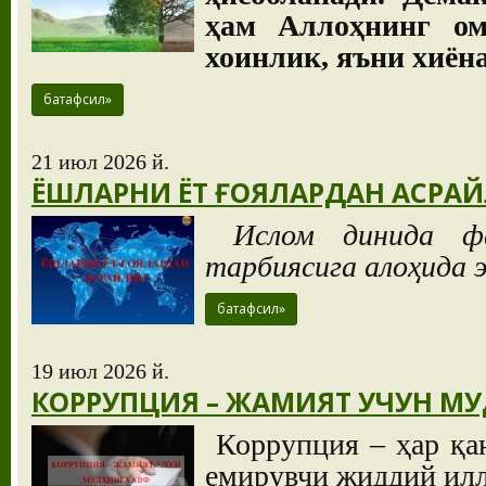
ҳам Аллоҳнинг ом
хоинлик, яъни хиён
батафсил»
21 июл 2026 й.
ЁШЛАРНИ ЁТ ҒОЯЛАРДАН АСРА
Ислом динида фар
тарбиясига алоҳида 
батафсил»
19 июл 2026 й.
КОРРУПЦИЯ – ЖАМИЯТ УЧУН М
Коррупция – ҳар қа
емирувчи жиддий илл