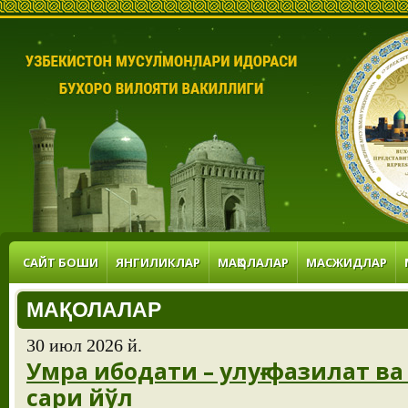
САЙТ БОШИ
ЯНГИЛИКЛАР
МАҚОЛАЛАР
МАСЖИДЛАР
МАҚОЛАЛАР
30 июл 2026 й.
Умра ибодати – улуғ фазилат в
сари йўл