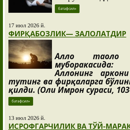
батафсил»
17 июл 2026 й.
ФИРҚАБОЗЛИК— ЗАЛОЛАТДИР
Аллоҳ таоло
муборакасида:
Аллоҳнинг аркон
тутинг ва фирқаларга бўлин
қилди.
(Оли Имрон сураси, 103
батафсил»
13 июл 2026 й.
ИСРОФГАРЧИЛИК ВА ТЎЙ-МАРА