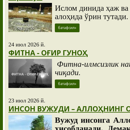
Ислом динида ҳаж ва
алоҳида ўрин тутади
батафсил»
24 июл 2026 й.
ФИТНА - ОҒИР ГУНОҲ
Фитна-илмсизлик на
чиқади.
батафсил»
23 июл 2026 й.
ИНСОН ВУЖУДИ – АЛЛОҲНИНГ
Вужуд инсонга Алло
ҳисобланади. Демак