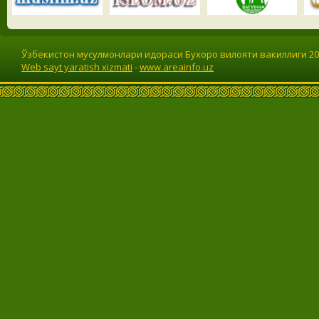
Ўзбекистон мусулмонлари идораси Бухоро вилояти вакиллиги 201
Web sayt yaratish xizmati
-
www.areainfo.uz