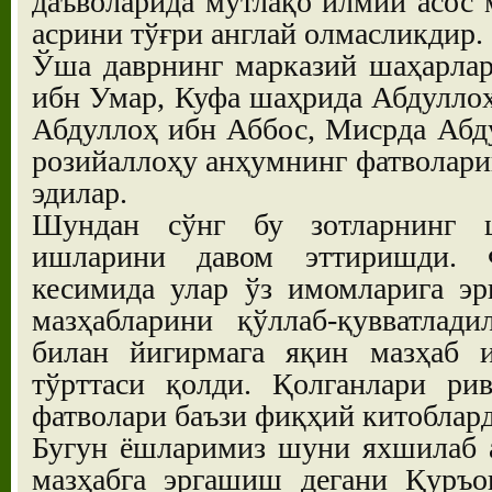
даъволарида мутлақо илмий асос м
асрини тўғри англай олмасликдир.
Ўша даврнинг марказий шаҳарла
ибн Умар, Куфа шаҳрида Абдулло
Абдуллоҳ ибн Аббос, Мисрда Абд
розийаллоҳу анҳумнинг фатволари
эдилар.
Шундан сўнг бу зотларнинг ш
ишларини давом эттиришди. Ф
кесимида улар ўз имомларига эр
мазҳабларини қўллаб-қувватлад
билан йигирмага яқин мазҳаб 
тўрттаси қолди. Қолганлари ри
фатволари баъзи фиқҳий китоблард
Бугун ёшларимиз шуни яхшилаб а
мазҳабга эргашиш дегани Қуръо