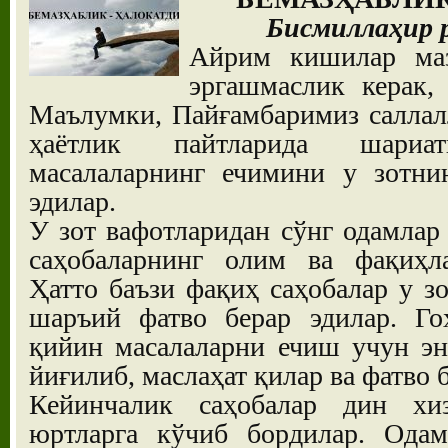
Бисмиллаҳир 
Айрим кишилар маз
эргашмаслик керак,
Маълумки, Пайғамбаримиз саллал
ҳаётлик пайтларида шариа
масалаларнинг ечимини у зотни
эдилар.
У зот вафотларидан сўнг одамлар
саҳобаларнинг олим ва фақиҳла
Ҳатто баъзи фақиҳ саҳобалар у з
шаръий фатво берар эдилар. Го
қийин масалаларни ечиш учун эн
йиғилиб, маслаҳат қилар ва фатво 
Кейинчалик саҳобалар дин хи
юртларга кўчиб бордилар. Одам