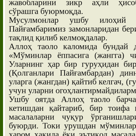
жавобларини зикр аҳли ҳисоб
сўрашга буюрмоқда.
Мусулмонлар ушбу илоҳий ф
Пайғамбаримиз замонларидан бер
тақлид қилиб келмоқдалар.
Аллоҳ таоло каломида бундай д
«Мўминлар ёппасига (жангга) ч
Уларнинг ҳар бир гуруҳидан би
(Қолганлари Пайғамбардан) дин
уларга (жангдан) қайтиб келгач, (
учун уларни огоҳлантирмайдиларми
Ушбу оятда Аллоҳ таоло барча
кетишдан қайтариб, бир тоифа 
масалаларни чуқур ўрганишла
буюрди. Токи урушдан мўминлар 
ҳаром ҳақида ёки эътиқод масала