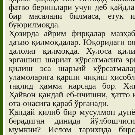
фатво беришлари учун деб қайдла
бир масалани билмаса, етук 
буюрилмоқда.
Ҳозирда айрим фирқалар мазҳаб
даъво қилмоқдалар. Юқоридаги оят
далолат қилмоқда. Хулоса қили
эргашиш шариат кўрсатмасига э
қилиш эса шаръий кўрсатмала
уламоларига қарши чиқиш ҳисобл
тақлид ҳамма нарсада бор. Ҳат
Ҳайвон қандай еб-ичишни, ҳатто
ота-онасига қараб ўрганади.
Қандай қилиб бир мусулмон дунё
берадиган динида йўлбошчиси
мумкин? Ислом тарихида биро