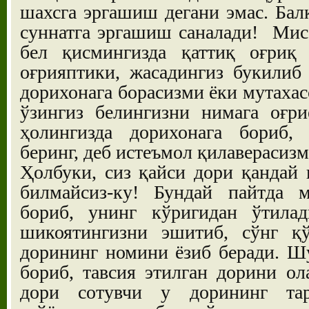
шахсга эргашиш дегани эмас. Бал
суннатга эргашиш саналади! Мис
бел қисмингизда қаттиқ оғриқ
оғрияптики, жасадингиз букилиб
дорихонага борасизми ёки мутахас
ўзингиз белингизни нимага оғри
ҳолингизда дорихонага бориб,
беринг, деб истеъмол қилаверасиз
Ҳолбуки, сиз қайси дори қандай
билмайсиз-ку! Бундай пайтда м
бориб, унинг кўригидан ўтила
шикоятингизни эшитиб, сўнг қў
дорининг номини ёзиб беради. Ш
бориб, тавсия этилган дорини ол
дори сотувчи у дорининг та