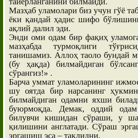
тайёрланганини билмайди.
Мазҳаб уламолари биз учун гўё таб
ёки қандай ҳадис шифо бўлишини
ақлий далил эди.
Энди оми одам бир фақиҳ уламог
мазҳабда турмоқлиги тўғрис
танишамиз. Аллоҳ таоло бундай м
(бу ҳақда) билмайдиган бўлсан
сўрангиз!» .
Барча уммат уламоларининг ижмос
шу оятда бир нарсанинг ҳукмин
билмайдиган одамни яхши билад
буюрмоқда. Демак, оддий одам
билувчи кишидан сўраши, у шах
қилишини англатади. Сўраш эрга
эргашиш эса – тақлидни.