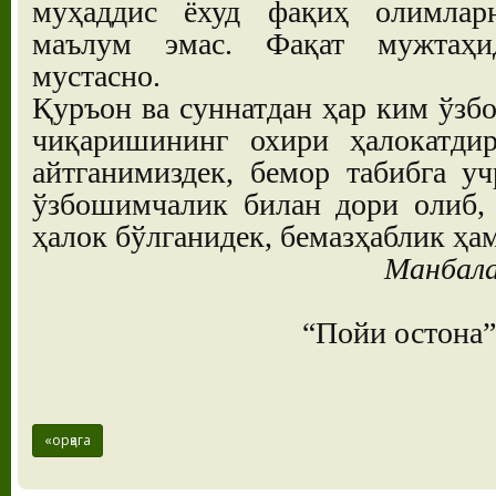
муҳаддис ёхуд фақиҳ олимлар
маълум эмас. Фақат мужтаҳи
мустасно.
Қуръон ва суннатдан ҳар ким ўз
чиқаришининг охири ҳалокатдир
айтганимиздек, бемор табибга у
ўзбошимчалик билан дори олиб, 
ҳалок бўлганидек, бемазҳаблик ҳа
Манбала
“Пойи остона
«орқага