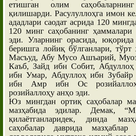
етишган олим саҳобаларнинг
қилишарди. Расулуллоҳга имон ке
ададлари саодат асрида 120 мингд
120 минг саҳобанинг ҳаммалари
эди. Уларнинг орасида, юқорида
беришга лойиқ бўлганлари, тўрт
Масъуд, Абу Мусо Ашъарий, Муоз
Каъб, Зайд ибн Собит, Абдуллоҳ
ибн Умар, Абдуллоҳ ибн Зубайр
ибн Амр ибн Ос розийалло
розийаллоҳу анҳо эди.
Юз мингдан ортиқ саҳобалар ма
мазҳабида эдилар. Демак, “М
қилаётганларидек, динда маз
саҳобалар даврида мазҳаблар