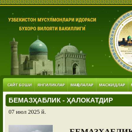
САЙТ БОШИ
ЯНГИЛИКЛАР
МАҚОЛАЛАР
МАСЖИДЛАР
БЕМАЗҲАБЛИК - ҲАЛОКАТДИР
07 июл 2025 й.
БЕМАЗҲАБЛИК