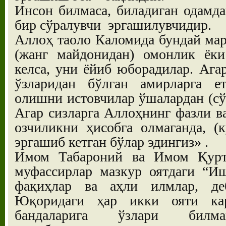
Инсон билмаса, биладиган одамда
бир сўралувчи эргашилувчидир.
Аллоҳ таоло Каломида бундай мар
(жанг майдонидан) омонлик ёки
келса, уни ёйиб юборадилар. Ага
ўзларидан бўлган амирларга ет
олишни истовчилар ўшалардан (сўр
Агар сизларга Аллоҳнинг фазли ва
озчиликни ҳисобга олмаганда, (
эргашиб кетган бўлар эдингиз» .
Имом Табароний ва Имом Қурт
муфассирлар мазкур оятдаги “И
фақиҳлар ва аҳли илмлар, де
Юқоридаги ҳар икки ояти ка
бандаларига ўзлари билма