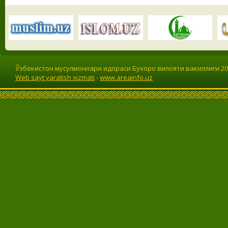
Ўзбекистон мусулмонлари идораси Бухоро вилояти вакиллиги 201
Web sayt yaratish xizmati
-
www.areainfo.uz