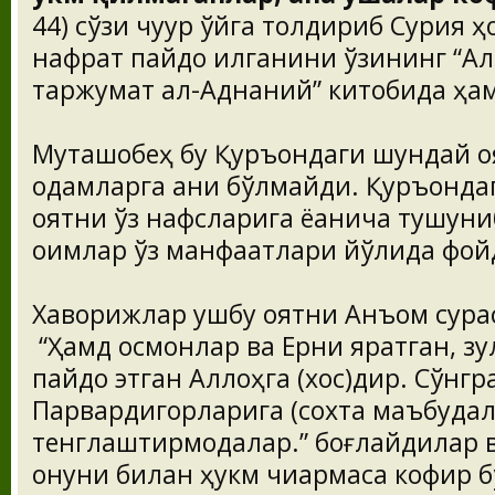
44) сўзи чуқур ўйга толдириб Сурия ҳ
нафрат пайдо қилганини ўзининг “А
таржумат ал-Аднаний” китобида ҳам
Муташобеҳ бу Қуръондаги шундай 
одамларга аниқ бўлмайди. Қуръонда
оятни ўз нафсларига ёққанича тушуни
оқимлар ўз манфаатлари йўлида фо
Хаворижлар ушбу оятни Анъом сурас
“Ҳамд осмонлар ва Ерни яратган, з
пайдо этган Аллоҳга (хос)дир. Сўнгр
Парвардигорларига (сохта маъбуда
тенглаштирмоқдалар.” боғлайдилар 
қонуни билан ҳукм чиқармаса кофир 