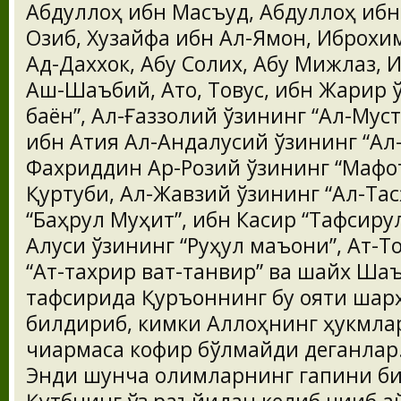
Абдуллоҳ ибн Масъуд, Абдуллоҳ ибн
Озиб, Хузайфа ибн Ал-Ямон, Иброхи
Ад-Даххок, Абу Солих, Абу Мижлаз, 
Аш-Шаъбий, Ато, Товус, ибн Жарир 
баён”, Ал-Ғаззолий ўзининг “Ал-Му
ибн Атия Ал-Андалусий ўзининг “Ал
Фахриддин Ар-Розий ўзининг “Мафот
Қуртуби, Ал-Жавзий ўзининг “Ал-Тас
“Баҳрул Муҳит”, ибн Касир “Тафсиру
Алуси ўзининг “Руҳул маъони”, Ат-
“Ат-тахрир ват-танвир” ва шайх Ша
тафсирида Қуръоннинг бу ояти шар
билдириб, кимки Аллоҳнинг ҳукмла
чиқармаса кофир бўлмайди деганлар
Энди шунча олимларнинг гапини бир