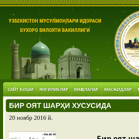
САЙТ БОШИ
ЯНГИЛИКЛАР
МАҚОЛАЛАР
МАСЖИДЛАР
БИР ОЯТ ШАРҲИ ХУСУСИДА
20 ноябр 2016 й.
Бир оят ша