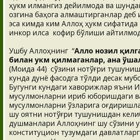
ҳукм қилмангиз дейилмоқда ва шунда
озгина баҳога алмаштирганлар деб 
эса кимда ким Аллоҳ ҳукм сифатида
инкор қилса кофир бўлиши айтилмоқ
Ушбу Аллоҳнинг “
Аллоҳ нозил қилг
билан ҳукм қилмаганлар, ана ўш
(Моида 44) сўзини нотўғри тушуниш 
кунда дунё фасодга тўлди десак муб
Бугунги кундаги хаворижлар яъни
мусулмонларни қириб юборишдаги ва
мусулмонларни ўзларига оғдиришла
шу оятни нотўғри тушунишдан келиб 
душманлари Аллоҳнинг шу сўзини қу
конституцион тузумдаги давлатлар