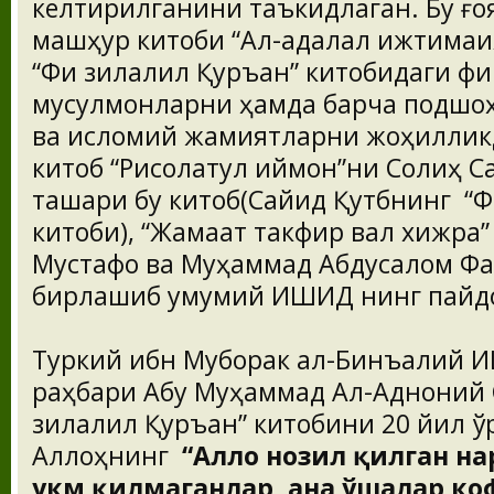
келтирилганини таъкидлаган. Бу ғоя
машҳур китоби “Ал-адалал ижтимаия
“Фи зилалил Қуръан” китобидаги ф
мусулмонларни ҳамда барча подшоҳ
ва исломий жамиятларни жоҳилликд
китоб “Рисолатул иймон”ни Солиҳ С
ташқари бу китоб(Сайид Қутбнинг “
китоби), “Жамаат такфир вал хижра
Мустафо ва Муҳаммад Абдусалом Фа
бирлашиб умумий ИШИД нинг пайдо
Туркий ибн Муборак ал-Бинъалий И
раҳбари Абу Муҳаммад Ал-Адноний 
зилалил Қуръан” китобини 20 йил ў
Аллоҳнинг
“Аллоҳ нозил қилган на
ҳукм қилмаганлар, ана ўшалар к