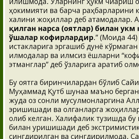
қилишмоқда. Уларнинг ҳукм чиқариш 
ҳокимияти ва барча раҳбарларини к
халқини жоҳиллар деб атамоқдалар. 
қилган нарса (оятлар) билан ҳукм
ўшалар кофирлардир
.” (Моида 44)
истакларига эргашиб дунё кўрмага
қилмоқдалар ва илмсиз ёшларни “коф
этманглар” деб ўзларига қаратиб олм
Бу оятга биринчилардан бўлиб Сайи
Муҳаммад Қутб шунақа маъно берган
жуда оз сонли мусулмонларгина Ал
эришишади ва қолганларга жоҳиллар
олиб келган. Халифалик тузишда бу 
билан уришишади деб экстримистик
сингдирилган ва сингдирилмоқда. С