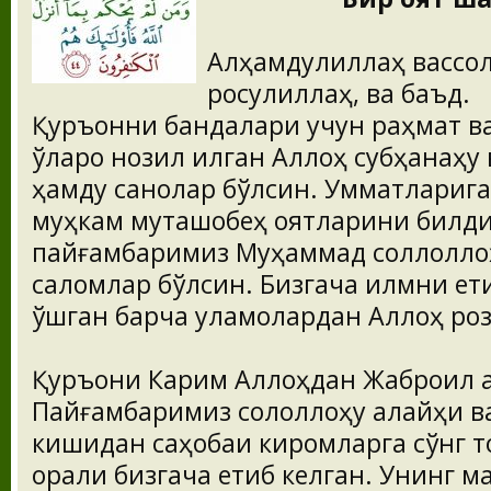
Алҳамдулиллаҳ вассол
росулиллаҳ, ва баъд.
Қуръонни бандалари учун раҳмат ва
ўлароқ нозил қилган Аллоҳ субҳанаҳу
ҳамду санолар бўлсин. Умматлариг
муҳкам муташобеҳ оятларини билди
пайғамбаримиз Муҳаммад соллоллоҳ
саломлар бўлсин. Бизгача илмни ет
қўшган барча уламолардан Аллоҳ роз
Қуръони Карим Аллоҳдан Жаброил а
Пайғамбаримиз сололлоҳу алайҳи ва
кишидан саҳобаи киромларга сўнг 
орқали бизгача етиб келган. Унинг 