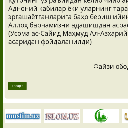
Қутбнинг ўз раъйидан келиб чиқиб а
Адноний кабилар ёки уларнинг тар
эргашаётганларига баҳо бериш қийин
Аллоҳ барчамизни адашишдан асра
(Усома ас-Сайид Маҳмуд Ал-Азхарийни
асаридан фойдаланилди)
Файзи обо
«орқага