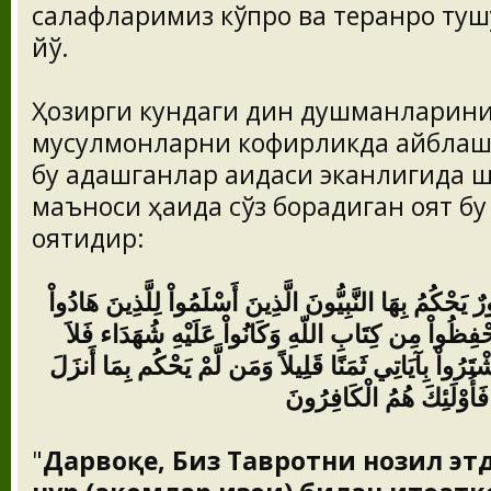
салафларимиз кўпроқ ва теранроқ т
йўқ.
Ҳозирги кундаги дин душманларин
мусулмонларни кофирликда айблаши
бу адашганлар ақидаси эканлигида ш
маъноси ҳақида сўз борадиган оят б
оятидир:
ورٌ يَحْكُمُ بِهَا النَّبِيُّونَ الَّذِينَ أَسْلَمُواْ لِلَّذِينَ هَادُواْ
ْتُحْفِظُواْ مِن كِتَابِ اللّهِ وَكَانُواْ عَلَيْهِ شُهَدَاء فَلاَ
َرُواْ بِآيَاتِي ثَمَنًا قَلِيلاً وَمَن لَّمْ يَحْكُم بِمَا أَنزَلَ
"
Дарвоқе, Биз Тавротни нозил этд