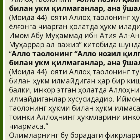
билан ҳукм қилмаганлар, ана ўш
(Моида 44) ояти Аллоҳ таолонинг ҳ
ёлғонга чиқарган ҳолатда ҳукм қилад
Имом Абу Муҳаммад ибн Атия Ал-Ан
Муҳаррар ал-важиз” китобида шунда
“
Аллоҳ таолонинг “Аллоҳ нозил қил
билан ҳукм қилмаганлар, ана ўш
(Моида 44) ояти Аллоҳ таолонинг т
билан ҳукм қилмайдиган ҳар бир ки
балки, инкор этган ҳолатда Аллоҳн
қилмайдиганлар хусусидадир. Иймо
таолонинг ҳукми билан ҳукм қилмаса
тоинки Аллоҳнинг ҳукмларини инкор
чиқармаса.”
Олимларнинг бу борадаги фикрлари