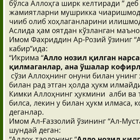
бўлса Аллоҳга ширк келтиради ” деб
жамиятларни мушрикка чиқаришмоқда
чиқиб олиб хоҳлаганларини қилишмоқ
Аслида ҳам оятдан кўзланган маън
Имом Фахриддин Ар-Розий ўзиниг “А
кабир”ида:
“Икрима “
Аллоҳ нозил қилган нарса
қилмаганлар, ана ўшалар кофир
сўзи Аллоҳнинг қонуни билан унинг ҳ
билан рад этган ҳолда ҳукм қилмай
Кимки Аллоҳнинг ҳукмини қалби ва т
билса, лекин у билан ҳукм қилмаса,
деганлар.
Имом Ал-Ғаззолий ўзининг “Ал-Мус
шундай деган:
“Аллоҳ таолонинг “
Аллоҳ нозил қилг