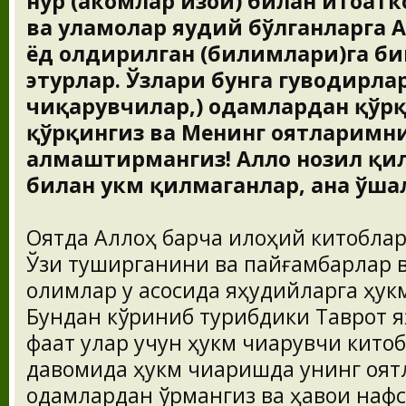
нур (аҳкомлар изоҳи) билан итоат
ва уламолар яҳудий бўлганларга 
ёд олдирилган (билимлари)га бин
этурлар. Ўзлари бунга гувоҳдирлар.
чиқарувчилар,) одамлардан қўр
қўрқингиз ва Менинг оятларимни 
алмаштирмангиз! Аллоҳ нозил қил
билан ҳукм қилмаганлар, ана ўш
Оятда Аллоҳ барча илоҳий китоблар
Ўзи туширганини ва пайғамбарлар в
олимлар у асосида яҳудийларга ҳук
Бундан кўриниб турибдики Таврот я
фақат улар учун ҳукм чиқарувчи кито
давомида ҳукм чиқаришда унинг оя
одамлардан қўрқмангиз ва ҳавои наф