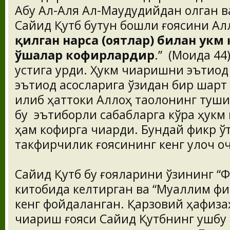
Абу Ал-Аля Ал-Маудудийдан олган в
Сайид Қутб бутун бошли ғоясини Ал
қилган нарса (оятлар) билан ҳукм
ўшалар кофирлардир
.” (Моида 4
устига қурди. Ҳукм чиқаришни эътиқо
эътиқод асосларига ўзидан бир шарт 
қилиб ҳаттоки Аллоҳ таолонинг туши
бу эътиборли сабабларга кўра ҳукм
ҳам кофирга чиқарди. Бундай фикр ў
такфирчилик ғоясининг кенг қулоч о
Сайид Қутб бу ғояларини ўзининг “
китобида келтирган ва “Муаллим фи
кенг фойдаланган. Қарзовий ҳафиза
чиқариш ғояси Сайид Қутбнинг ушбу