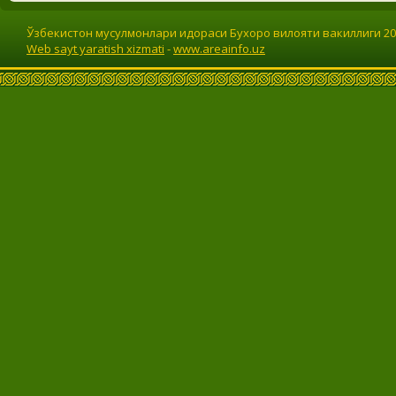
Ўзбекистон мусулмонлари идораси Бухоро вилояти вакиллиги 201
Web sayt yaratish xizmati
-
www.areainfo.uz