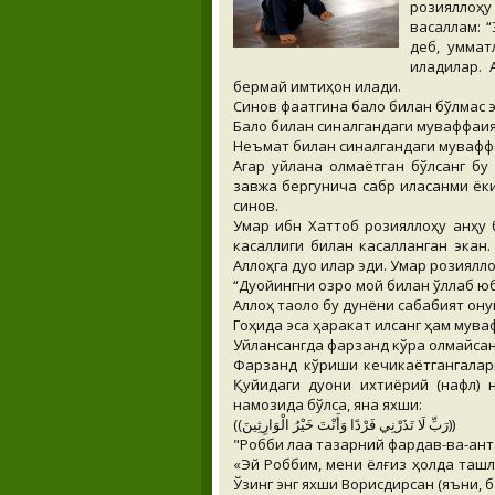
розияллоҳ
васаллам: “
деб, уммат
қиладилар.
бермай имтиҳон қилади.
Синов фақатгина бало билан бўлмас 
Бало билан синалгандаги муваффақи
Неъмат билан синалгандаги муваффа
Агар уйлана олмаётган бўлсанг бу 
завжа бергунича сабр қиласанми ёк
синов.
Умар ибн Хаттоб розияллоҳу анҳу б
касаллиги билан касалланган экан
Аллоҳга дуо қилар эди. Умар розиялло
“Дуойингни озроқ мой билан қўллаб юб
Аллоҳ таоло бу дунёни сабабият қон
Гоҳида эса ҳаракат қилсанг ҳам мува
Уйлансангда фарзанд кўра олмайсан.
Фарзанд кўриши кечикаётгангаларг
Қуйидаги дуони ихтиёрий (нафл) н
намозида бўлса, яна яхши:
((رَبِّ لَا تَذَرْنِي فَرْدًا وَأَنْتَ خَيْرُ الْوَارِثِينَ))
"Робби лаа тазарний фардав-ва-ант
«Эй Роббим, мени ёлғиз ҳолда ташла
Ўзинг энг яхши Ворисдирсан (яъни, б