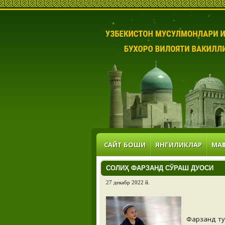
САЙТ БОШИ
ЯНГИЛИКЛАР
МАҚ
СОЛИҲ ФАРЗАНД СЎРАШ ДУОСИ
27 декабр 2022 й.
Фарзанд ту