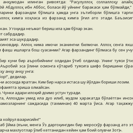
у анҳумодан қилинган ривоятда: “Расулуллоҳ соллаллоҳу алайҳ
Эй Абдуллоҳ ибн Аббос, боласи йўқ уйнинг баракаси ҳам бўлмайди,”
ларини фарзандли бўлишга ҳамда унга эътиборли бўлишга тарғи
 Аллоҳ кимга хоҳласа қиз фарзанд кимга ўғил ато этади. Баъзисиг
экан. У гоҳида неъмат бериш ила ҳам бўлар экан.
ят сабрдадир.
қият эса шукрдадир.
синовдир. Аллоҳ нима қимоқчи эканингни билмоқчи. Аллоҳ сенга яхш
и фаҳш ишларга бош суқасанми? Агар фарзандинг бўлмаса бу сен учу
ир куни бир аъробийнинг олдидан ўтиб қолдилар. Унинг туяси қўти
. Аъробий эса қўлини осмонга кўтариб туясига шифо беришини сўра
ҳу анҳу анҳу унга:
ор!”, дедилар.
уни асосида яратган. Ким бир нарса истаса шу йўлдан бориши лозим.
ффақиятга эриша олмайсан.
 Чунки қадари илоҳий доимо устун туради.
а, Аллоҳдан умид ила дуо қилиб, мудом ҳаракатда бўлаётган инсон
амозларнинг саждасида (тахминан) 40 марта ўқиса. Агар таҳажжу
а хойрул ваарисийн!"
б қўйма (яъни, менга Ўз даргоҳингдин бир меросхўр фарзанд ато эт
арча махлуқотлар ўлиб кетганидан кейин ҳам боқий қолувчи Зот)».