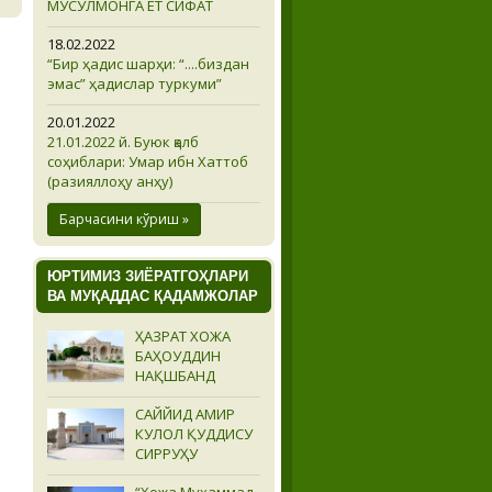
МУСУЛМОНГА ЁТ СИФАТ
18.02.2022
“Бир ҳадис шарҳи: “....биздан
эмас” ҳадислар туркуми”
20.01.2022
21.01.2022 й. Буюк қалб
соҳиблари: Умар ибн Хаттоб
(разияллоҳу анҳу)
Барчасини кўриш »
ЮРТИМИЗ ЗИЁРАТГОҲЛАРИ
ВА МУҚАДДАС ҚАДАМЖОЛАР
ҲАЗРАТ ХОЖА
БАҲОУДДИН
НАҚШБАНД
САЙЙИД АМИР
КУЛОЛ ҚУДДИСУ
СИРРУҲУ
“Хожа Муҳаммад