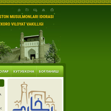
ОЛАР
КУТУБХОНА
БОҒЛАНИШ
и.
с