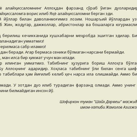
ё алайҳиссаломнинг Аллоҳдан фарзанд сўраб ўқиган дуоларидир
айҳиссаломга ворис қилиб Яҳё алайҳиссаломни берган эди.
й йўллар билан даволанмоғимиз лозим. Ношаръий йўллардан узо
иб Жин, жодугар, дажжоллар, қабристонлар ва бошқаларга югурмасли
д берилиш кечикканида хушхабарни меҳробда эшитган эдилар. Би
аланадиган умматмиз!
берилмаса сабр қиламиз!
адан беради. Агар бермаса сеники бўлмаган нарсани бермайди.
 ман қилса бир ҳикмат учун ман қилади.
р қилинган умматмиз. Табибнинг ҳузурига бориш Аллоҳга бўлга
у Аллоҳнинг қадаридир. Хоҳласа табибнинг қўли билан сенга шиф
р табиблари ҳам йиғилиб келиб ҳеч нарса қила олишмайди. Аммо би
ади. У зотдан дуо қилиб турадиган фарзанд қолмади. Аммо унинг 
рини билмайдиган инсон йўқ.
Шофиркон туман "Шайх Дарвеш" масжид
имом-хатиби Жамолов Азизжо