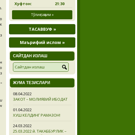
Хуфтон:
21:30
.
Тўлиқ тақвим »
қ
к
ТАСАВВУФ »
з
Маърифий ислом »
САЙТДАН ИЗЛАШ
н
о
з
ЖУМА ТЕЗИСЛАРИ
"
08.04.2022
ЗАКОТ – МОЛИЯВИЙ ИБОДАТ
и
н
01.04.2022
ХУШ КЕЛДИНГ РАМАЗОН!
24.03.2022
25.03.2022 й. ТАКАББУРЛИК –