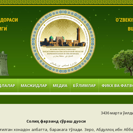
ОЛАЛАР
МАСЖИДЛАР
МЕДИА
БЎЛИМЛАР
ФИКХ ВА ФАТВ
3436 марта ўқилд
Солиҳ фарзанд сўраш дуоси
ғилган хонадон албатта, баракага тўлади. Зеро, Абдуллоҳ ибн Аббо