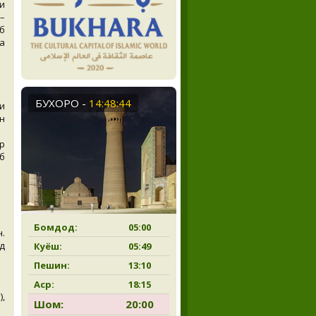
и
 –
б
а
БУХОРО
-
14:48:45
и
н
р
б
Бомдод:
05:00
.
д
Куёш:
05:49
Пешин:
13:10
Аср:
18:15
),
Шом:
20:00