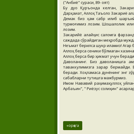
("Анбиё" сураси, 89- оят)
Бу дуо Қуръонда келган, Закари
Дарҳақиқат, Аллоҳ Таъоло Закариё ал
Демак биз ҳам сабр қилиб шаръи
турмоғимиз лозим. Шошқалоқлик қил
лозим.
Закарийё алайҳис саломга фарзан
саждада сўрайдиган меҳробда мужд
Неъмат берилса шукр қиламиз! Агар 
Аллоҳ берса сеники бўлмаган хазин
Аллоҳ берса бир ҳикмат учун беради,
Даволанинг. Биз даволанишга ам
таваккулимизга зарар бермайди. Б
беради. Хоҳламаса дунёнинг энг зў
сабабларни тутишга мажбурмиз.
Имом Нававий раҳимаҳуллоҳ уйланм
Арбаъин", " Риёзус солиҳин" асарла
«орқага