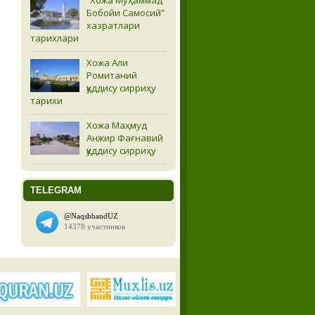
Бобойи Самосий”
хазратлари
тарихлари
Хожа Али
Ромитаний
қуддису сирриҳу
тарихи
Хожа Маҳмуд
Анжир Фағнавий
қуддису сирриҳу
TELEGRAM