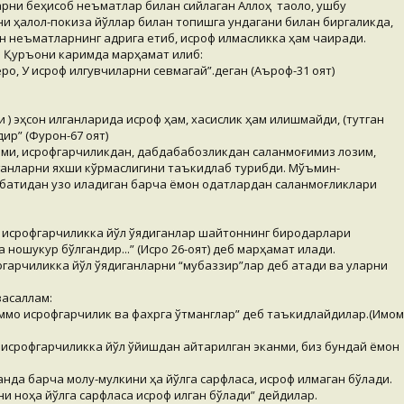
рни беҳисоб неъматлар билан сийлаган Аллоҳ таоло, ушбу
и ҳалол-покиза йўллар билан топишга ундагани билан биргаликда,
 неъматларнинг қадрига етиб, исроф қилмасликка ҳам чақиради.
о Қуръони каримда марҳамат қилиб:
Зеро, У исроф қилгувчиларни севмагай”.деган (Аъроф-31 оят)
) эҳсон қилганларида исроф ҳам, хасислик ҳам қилишмайди, (тутган
р” (Фурқон-67 оят)
ими, исрофгарчиликдан, дабдабабозликдан сақланмоғимиз лозим,
диганларни яхши кўрмаслигини таъкидлаб турибди. Мўъмин-
атидан узоқ қиладиган барча ёмон одатлардан сақланмоғликлари
г, исрофгарчиликка йўл қўядиганлар шайтоннинг биродарлари
 ношукур бўлгандир...” (Исро 26-оят) деб марҳамат қилади.
гарчиликка йўл қўядиганларни “мубаззир”лар деб атади ва уларни
васаллам:
р, аммо исрофгарчилик ва фахрга ўтманглар” деб таъкидлайдилар.(Имом
исрофгарчиликка йўл қўйишдан қайтарилган эканми, биз бундай ёмон
а барча молу-мулкини ҳақ йўлга сарфласа, исроф қилмаган бўлади.
ни ноҳақ йўлга сарфласа исроф қилган бўлади” дейдилар.