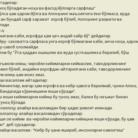
тадилар:
уноҳ бўладиган ноҳақ ва фасод йўлларга сарфлаш”
бўлса ҳам ҳаром йўлга ва Аллоҳнинг маъсиятига ёки бўлмаса, ерда
ан бундай сарф харажат исроф бўлиб, Аллоҳнинг раҳмати ва
ўлади.
.ҳ:
магани каби, исрофда ҳам ҳеч қандай хайр йўқ” дейдилар.
айру- саховатга сарфласа унга исроф бўлмагани каби, қанча ноҳақ, ҳаро
ру-савоб ололмайди.
лом бу “Ўта ҳаддан ошишлик ва жуда сусткашликка берилиб, бўш
.
ъмоли қилиш, чиройли кийимларни киймаслик, тақводорликнинг
вил бўлиб, қандайки исрофдан қайтирилгани каби, тақводорликнинг
м қилиш ҳам жоиз эмас.
ҳи васаллам айтадилар:
 кийининглар, магар ҳам исрофга ва кибр-ҳавога берилмай, чунки Аллоҳ
 бандасида кўринишини яхши кўради”.
яхши кийимларни кийиш бу гуноҳ эмас, балки бу неъмат билан
гуноҳ бўлади.
аллоҳу алайҳи васалламдан бир ҳадис ривоят қилинади.
оллалоҳу алайҳи васалламдан сўрадилар:
хши оёқ кийим ва чиройли кийимларни кийишни яхши кўради, бу ҳам
и? деб сурадилар.
йҳи васаллам : “Кибр бу ҳақни яшириб, инсонларни камситиш”