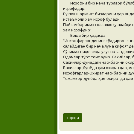
Исрофни бир неча турлари бўлиб
исрофидир.
Бу пок шариъат бизларини ҳар қанда
истеъмоли ҳам исроф бўлади.
Пайғамбаримиз соллаллоҳу алайҳи в
ҳам исрофдир”.
Бошқа бир ҳадисда:
“Инсон фарзандининг тўлдирган энг 
сақлайдиган бир неча луқма кифоя” д
Сўзимиз ниҳоясида улуғ ватандошим
Одамлар тўрт тоифадир. Сахийлар, 
Сахийлар-дунёдаги насибасини охира
Бахиллар-Дунёда ҳам охиратда ҳам 
Исрофгарлар-Охират насибасини ду
Тежамкор-дунёда ҳам охиратда ҳам 
«орқага