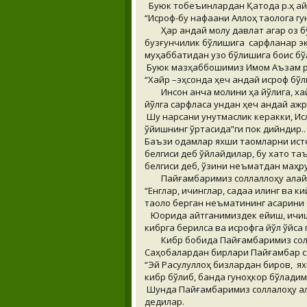
Буюк тобеъинлардан Қатода р.ҳ ай
“Исроф-бу нафақани Аллоҳ таолога г
Ҳар қандай молу давлат агар оз 
бузғунчилик бўлишига сарфланар эк
муҳаббатидан узоқ бўлишига боис б
Буюк мазҳаббошимиз Имом Аъзам р
“Хайр –эҳсонда ҳеч қандай исроф бўл
Инсон қанча молини ҳаққ йўлига, х
йўлга сарфласа ундан ҳеч қандай аж
Шу нарсани унутмаслик керакки, Ис
қўйишнинг ўртасида”ги пок дийндир.
Баъзи одамлар яхши таомларни исте
белгиси деб ўйлайдилар, бу хато таъ
белгиси деб, ўзини неъматдан маҳру
Пайғамбаримиз соллаллоҳу алай
“Енглар, ичинглар, садақа қилинг ва
таоло берган неъматининг асарини
Юқорида айтганимиздек ейиш, ичиш 
кибрга берилса ва исрофга йўл қўйса 
Кибр бобида Пайғамбаримиз солл
Саҳобалардан бирлари Пайғамбар с
“Эй Расулуллоҳ бизлардан биров, я
кибр бўлиб, банда гуноҳкор бўладим
Шунда Пайғамбаримиз соллалоҳу ала
дедилар.