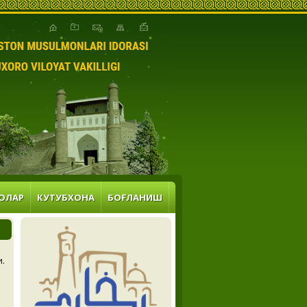
ОЛАР
КУТУБХОНА
БОҒЛАНИШ
и.