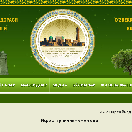
ОЛАЛАР
МАСЖИДЛАР
МЕДИА
БЎЛИМЛАР
ФИКХ ВА ФАТВ
4704 марта ўқилд
Исрофгарчилик – ёмон одат