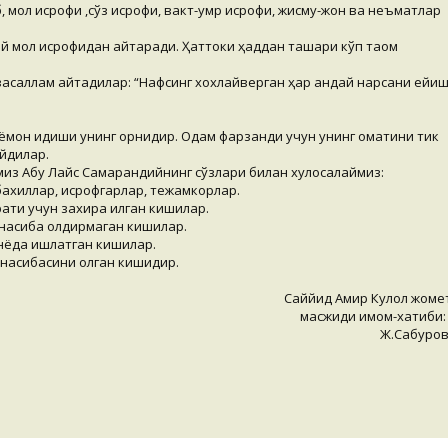
, мол исрофи ,сўз исрофи, вакт-умр исрофи, жисму-жон ва неъматлар
й мол исрофидан қайтаради. Ҳаттоки ҳаддан ташқари кўп таом
асаллам айтадилар: “Нафсинг хохлайверган ҳар қандай нарсани ейи
ёмон идиши унинг қорнидир. Одам фарзанди учун унинг қоматини тик
ейдилар.
из Абу Лайс Самарқандийнинг сўзлари билан хулосалаймиз:
бахиллар, исрофгарлар, тежамкорлар.
ти учун захира қилган кишилар.
насиба қолдирмаган кишилар.
нёда ишлатган кишилар.
насибасини олган кишидир.
Саййид Амир Кулол жоме
масжиди имом-хатиби
Ж.Сабуров