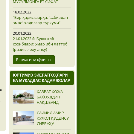
МУСУЛМОНГА ЁТ СИФАТ
18.02.2022
“Бир ҳадис шарҳи: “....биздан
эмас” ҳадислар туркуми”
ш
20.01.2022
21.01.2022 й. Буюк қалб
соҳиблари: Умар ибн Хаттоб
(разияллоҳу анҳу)
Барчасини кўриш »
ЮРТИМИЗ ЗИЁРАТГОҲЛАРИ
ВА МУҚАДДАС ҚАДАМЖОЛАР
ъ
ҲАЗРАТ ХОЖА
:
БАҲОУДДИН
.
НАҚШБАНД
САЙЙИД АМИР
КУЛОЛ ҚУДДИСУ
СИРРУҲУ
“Хожа Муҳаммад