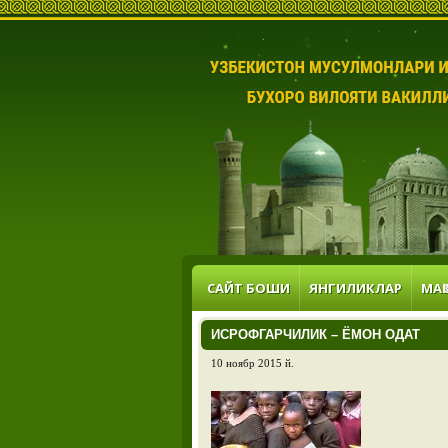
САЙТ БОШИ
ЯНГИЛИКЛАР
МАҚ
ИСРОФГАРЧИЛИК – ЁМОН ОДАТ
10 ноябр 2015 й.