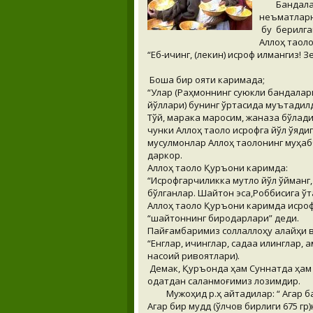
Бандала
неъматларн
бу берилган
Аллоҳ таол
“Еб-ичинг, (лекин) исроф қилмангиз! 
Бошқа бир ояти каримада;
“Улар (Раҳмоннинг суюкли бандалари 
йўллари) бунинг ўртасида муътадилди
Тўй, марака маросим, жаназа бўлад
чунки Аллоҳ таоло исрофга йўл қўя
мусулмонлар Аллоҳ таолонинг муҳабб
даркор.
Аллоҳ таоло Қуръони каримда:
“Исрофгарчиликка мутлоқ йўл қўйман
бўлганлар. Шайтон эса,Роббисига ўта
Аллоҳ таоло Қуръони каримда исроф
“шайтоннинг биродарлари” деди.
Пайғамбаримиз соллаллоҳу алайҳи 
“Енглар, ичинглар, садақа қилингла
насоий ривоятлари).
Демак, Қуръонда ҳам Суннатда ҳам 
одатдан сақланмоғимиз лозимдир.
Мужоҳид р.ҳ айтадилар: “ Агар банд
Агар бир мудд (ўлчов бирлиги 675 гр)