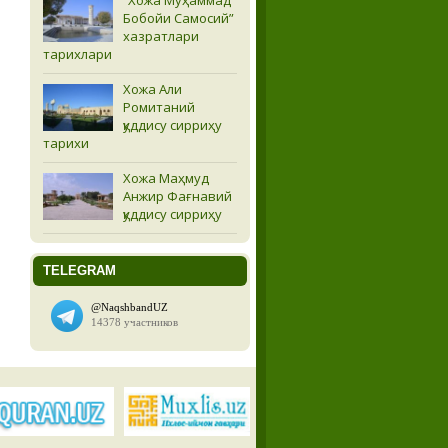
Бобойи Самосий”
хазратлари
тарихлари
Хожа Али
Ромитаний
қуддису сирриҳу
тарихи
Хожа Маҳмуд
Анжир Фағнавий
қуддису сирриҳу
TELEGRAM