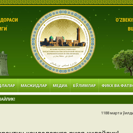
ОЛАЛАР
МАСЖИДЛАР
МЕДИА
БЎЛИМЛАР
ФИКХ ВА ФАТВ
ЛАЙЛИК!
1188 марта ўқилд