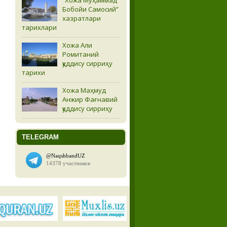
Бобойи Самосий”
хазратлари
тарихлари
Хожа Али
Ромитаний
қуддису сирриҳу
тарихи
Хожа Маҳмуд
Анжир Фағнавий
қуддису сирриҳу
TELEGRAM