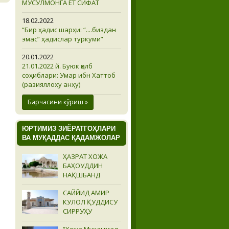
МУСУЛМОНГА ЁТ СИФАТ
18.02.2022
“Бир ҳадис шарҳи: “....биздан
эмас” ҳадислар туркуми”
20.01.2022
21.01.2022 й. Буюк қалб
соҳиблари: Умар ибн Хаттоб
(разияллоҳу анҳу)
Барчасини кўриш »
ЮРТИМИЗ ЗИЁРАТГОҲЛАРИ
ВА МУҚАДДАС ҚАДАМЖОЛАР
ҲАЗРАТ ХОЖА
БАҲОУДДИН
НАҚШБАНД
САЙЙИД АМИР
КУЛОЛ ҚУДДИСУ
СИРРУҲУ
“Хожа Муҳаммад