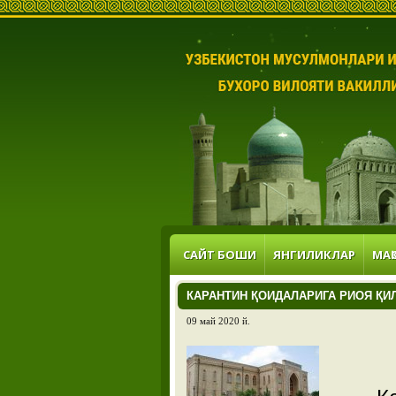
САЙТ БОШИ
ЯНГИЛИКЛАР
МАҚ
КАРАНТИН ҚОИДАЛАРИГА РИОЯ ҚИ
09 май 2020 й.