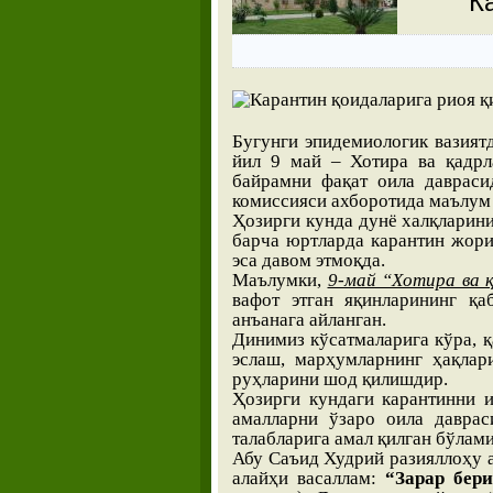
К
Бугунги эпидемиологик вазият
йил 9 май – Хотира ва қадрл
байрамни фақат оила давраси
комиссияси ахборотида маълум
Ҳозирги кунда дунё халқларин
барча юртларда карантин жори
эса давом этмоқда.
Маълумки,
9-май “Хотира ва 
вафот этган яқинларининг қа
анъанага айланган.
Динимиз кўсатмаларига кўра, қ
эслаш, марҳумларнинг ҳақлар
руҳларини шод қилишдир.
Ҳозирги кундаги карантинни и
амалларни ўзаро оила даврас
талабларига амал қилган бўлами
Абу Саъид Худрий разияллоҳу 
алайҳи васаллам:
“Зарар бер