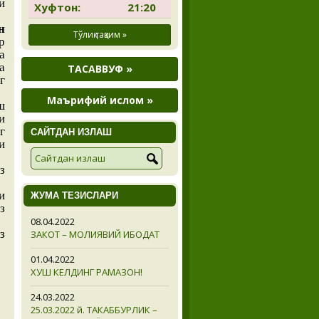
и
Хуфтон:
21:20
н
Тўлиқ тақвим »
р
а
а
ТАСАВВУФ »
г
Маърифий ислом »
ш
и
г
САЙТДАН ИЗЛАШ
и
з
и
ЖУМА ТЕЗИСЛАРИ
з
08.04.2022
з
ЗАКОТ – МОЛИЯВИЙ ИБОДАТ
01.04.2022
ХУШ КЕЛДИНГ РАМАЗОН!
24.03.2022
25.03.2022 й. ТАКАББУРЛИК –