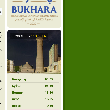
у
БУХОРО
-
15:09:34
у
с
и
н
,
ш
и
Бомдод:
05:05
а
Куёш:
05:50
и
Пешин:
13:10
н
Аср:
18:05
у
Шом:
19:50
а