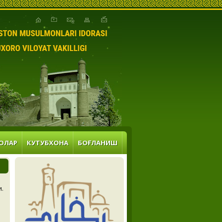
ОЛАР
КУТУБХОНА
БОҒЛАНИШ
и.