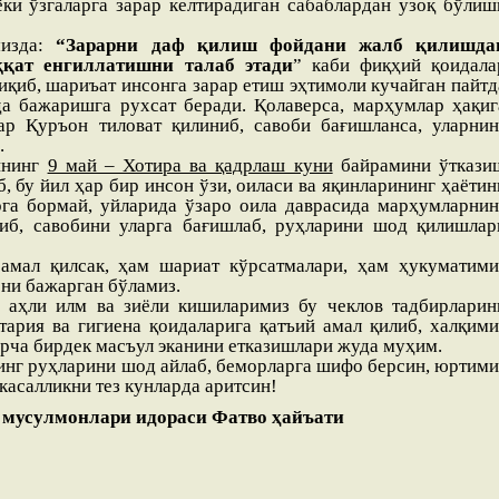
ёки ўзгаларга зарар келтирадиган сабаблардан узоқ бўлиш
мизда:
“Зарарни даф қилиш фойдани жалб қилишда
қат енгиллатишни талаб этади
” каби фиқҳий қоидала
иқиб, шариъат инсонга зарар етиш эҳтимоли кучайган пайтд
да бажаришга рухсат беради. Қолаверса, марҳумлар ҳақиг
ар Қуръон тиловат қилиниб, савоби бағишланса, уларнин
.
ининг
9 май – Хотира ва қадрлаш куни
байрамини ўткази
, бу йил ҳар бир инсон ўзи, оиласи ва яқинларининг ҳаётин
га бормай, уйларида ўзаро оила даврасида марҳумларнин
либ, савобини уларга бағишлаб, руҳларини шод қилишлар
 амал қилсак, ҳам шариат кўрсатмалари, ҳам ҳукуматими
ни бажарган бўламиз.
, аҳли илм ва зиёли кишиларимиз бу чеклов тадбирларин
тария ва гигиена қоидаларига қатъий амал қилиб, халқими
рча бирдек масъул эканини етказишлари жуда муҳим.
инг руҳларини шод айлаб, беморларга шифо берсин, юртими
касалликни тез кунларда аритсин!
 мусулмонлари идораси Фатво ҳайъати