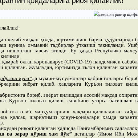
арантин қоидаларига риоя қилайлик!
дан келиб чиққан ҳолда, юртимизнинг барча ҳудудларида б
аш кунида оммавий тадбирлар ўтказиш тақиқланди. Ушб
да нишонлаш тавсия этилди. Бу ҳақда Республика махсу
 қилинди.
и қамраб олган коронавирус (COVID-19) пандемияси сабабл
й қилинган. Жумладан, юртимизда эълон қилинган каранти
қадрлаш куни”
да мўмин-мусулмонлар қабристонларга бориб
брларини зиёрат қилиб, ҳақларига Қуръон тиловат қили
абристонга бориб, зиёрат қилишдан асосий мақсад охиратн
ига Қуръон тиловат қилиш, савобини уларга бағишлаш в
нобатга олиб, марҳумларнинг ҳақлари қилинадиган хайрл
ида қилсак, шариатимиз қонун-қоидалари ҳамда каранти
з.
анҳудан ривоят қилинган ҳадисда Пайғамбаримиз саллаллоҳ
иш ва зарар кўриш ҳам йўқ”
деганлар (Имом Ибн Мож