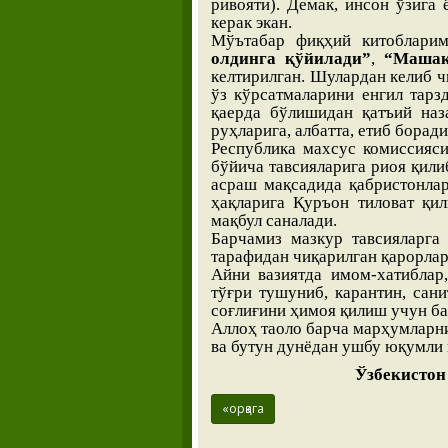
ривояти). Демак, инсон ўзига 
керак экан.
Мўътабар фиқҳий китоблари
олдинга қўйилади”
,
“Машақ
келтирилган. Шулардан келиб ч
ўз кўрсатмаларини енгил тарз
қаерда бўлишидан қатъий наз
руҳларига, албатта, етиб боради
Республика махсус комиссияс
бўйича тавсияларига риоя қилиб
асраш мақсадида қабристонлар
ҳақларига Қуръон тиловат қи
мақбул саналади.
Барчамиз мазкур тавсияларга
тарафидан чиқарилган қарорлар
Айни вазиятда имом-хатиблар
тўғри тушуниб, карантин, сани
соғлиғини ҳимоя қилиш учун ба
Аллоҳ таоло барча марҳумларн
ва бутун дунёдан ушбу юқумли 
Ўзбекистон
«орқага