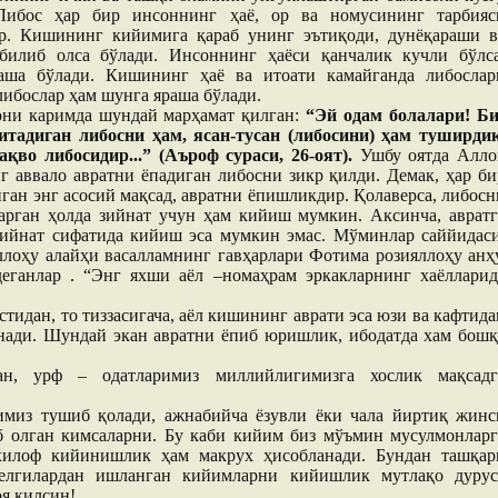
Либос ҳар бир инсоннинг ҳаё, ор ва номусининг тарбияс
р. Кишининг кийимига қараб унинг эътиқоди, дунёқараши в
билиб олса бўлади. Инсоннинг ҳаёси қанчалик кучли бўлса
аша бўлади. Кишининг ҳаё ва итоати камайганда либослар
 либослар ҳам шунга яраша бўлади.
они каримда шундай марҳамат қилган:
“Эй одам болалари! Би
итадиган либосни ҳам, ясан-тусан (либосини) ҳам туширдик
қво либосидир...” (Аъроф сураси, 26-оят).
Ушбу оятда Алло
нг аввало авратни ёпадиган либосни зикр қилди. Демак, ҳар би
нган энг асосий мақсад, авратни ёпишликдир. Қолаверса, либосн
арган ҳолда зийнат учун ҳам кийиш мумкин. Аксинча, авратг
зийнат сифатида кийиш эса мумкин эмас. Мўминлар саййидаси
лоҳу алайҳи васалламнинг гавҳарлари Фотима розияллоҳу анҳу
деганлар . “Энг яхши аёл –номаҳрам эркакларнинг хаёлларид
тидан, то тиззасигача, аёл кишининг аврати эса юзи ва кафтида
нади. Шундай экан авратни ёпиб юришлик, ибодатда хам бошқ
н, урф – одатларимиз миллийлигимизга хослик мақсадг
зимиз тушиб қолади, ажнабийча ёзувли ёки чала йиртиқ жинс
олган кимсаларни. Бу каби кийим биз мўъмин мусулмонларг
 хилоф кийинишлик ҳам макрух ҳисобланади. Бундан ташқар
елгилардан ишланган кийимларни кийишлик мутлақо дурус
я қилсин!