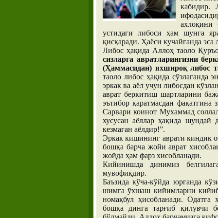
кабидир. 
ифодасиди
ахлоқини 
устидаги либоси ҳам шунга яр
қисқаради. Ҳаёси кучайганда эса
Либос ҳақида Аллоҳ таоло Қуръ
сизларга авратларингизни берк
(Ҳаммасидан) яхшироқ либос та
таоло либос ҳақида сўзлаганда э
эркак ва аёл учун либосдан кўзла
аврат беркитиш шартларини баж
эътибор қаратмасдан фақатгина 
Сарвари коинот Мухаммад соллал
хусусан аёллар ҳақида шундай 
кезмаган аёлдир!”.
Эркак кишининг аврати киндик ос
бошқа барча жойи аврат хисобла
жойда ҳам фарз хисобланади.
Кийинишда динимиз белгилага
мувофиқдир.
Баъзида кўча-кўйда юрганда кў
шимга ўхшаш кийимларни кийиб 
номақбул ҳисобланади. Одатга
бошқа динга тарғиб қилувчи б
бўлмайди. Аллоҳ барчамизга кифо