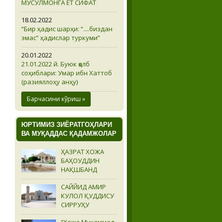
МУСУЛМОНГА ЁТ СИФАТ
18.02.2022
“Бир ҳадис шарҳи: “....биздан
эмас” ҳадислар туркуми”
20.01.2022
21.01.2022 й. Буюк қалб
соҳиблари: Умар ибн Хаттоб
(разияллоҳу анҳу)
Барчасини кўриш »
ЮРТИМИЗ ЗИЁРАТГОҲЛАРИ
ВА МУҚАДДАС ҚАДАМЖОЛАР
ҲАЗРАТ ХОЖА
БАҲОУДДИН
НАҚШБАНД
САЙЙИД АМИР
КУЛОЛ ҚУДДИСУ
СИРРУҲУ
“Хожа Муҳаммад