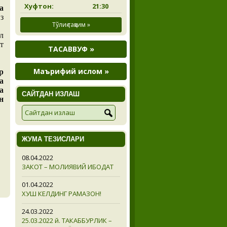
Хуфтон:
21:30
а
з
Тўлиқ тақвим »
л
т
ТАСАВВУФ »
Маърифий ислом »
р
а
а
САЙТДАН ИЗЛАШ
н
ЖУМА ТЕЗИСЛАРИ
08.04.2022
ЗАКОТ – МОЛИЯВИЙ ИБОДАТ
01.04.2022
ХУШ КЕЛДИНГ РАМАЗОН!
24.03.2022
25.03.2022 й. ТАКАББУРЛИК –