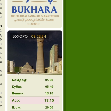
и
а
,
и
з
.
ҳ
БУХОРО
-
08:23:35
р
и
а
,
,
а
н
а
Бомдод:
05:00
а
Куёш:
05:49
и
Пешин:
13:10
а
Аср:
18:15
и
т
Шом:
20:00