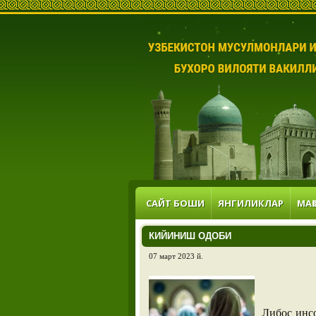
САЙТ БОШИ
ЯНГИЛИКЛАР
МАҚ
КИЙИНИШ ОДОБИ
07 март 2023 й.
Либос инс