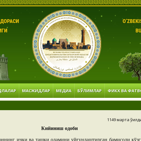
ОЛАЛАР
МАСЖИДЛАР
МЕДИА
БЎЛИМЛАР
ФИКХ ВА ФАТВ
1149 марта ўқилд
Кийиниш одоби
оннинг ички ва ташқи оламини уйғунлаштирган бамисоли кўзг