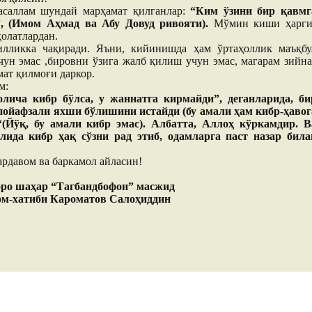
асаллам шундай марҳамат қилганлар:
“Ким ўзини бир қавмг
, (Имом Аҳмад ва Абу Довуд ривояти).
Мўмин киши ҳарги
ҳолатлардан.
лликка чақиради. Яъни, кийинишда ҳам ўртаҳоллик маъқбу
ун эмас ,бировни ўзига жалб қилиш учун эмас, магарам зийна
мат қилмоғи даркор.
м:
лича кибр бўлса, у жаннатга кирмайди”, деганларида, би
ойафзали яхши бўлишини истайди (бу амали ҳам кибр-ҳавог
 “(Йўқ, бу амали кибр эмас). Албатта, Аллоҳ кўркамдир. В
ида кибр ҳақ сўзни рад этиб, одамларга паст назар била
ардавом ва баркамол айласин!
оро шаҳар “Тагбандбофон” масжид
м-хатиби Кароматов Салоҳиддин