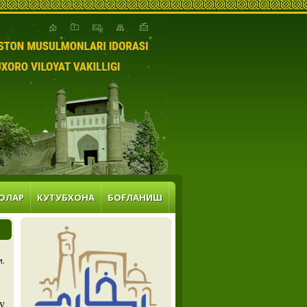
ОЛАР
КУТУБХОНА
БОҒЛАНИШ
и.
у