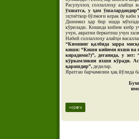
Расулуллоҳ соллаллоҳу алайҳи в
ўхшатса, у ҳам ўшалардандир”
эҳтиёткор бўлмоғи керак бу каби 
Динимиз ҳар бир ишда мўътади
кўрилади. Кишида кийим кибр уч
учун, авратни беркитиш учун хиз
Набий соллаллоҳу алайҳи васалла
“Кимнинг қалбида зарра мисқо
киши: “Киши кийими яхши ва п
кирадими?)”, деганида, у зот:
кўркамликни яхши кўради. Асл
қарашдир”,
дедилар.
Яратган барчамизни ҳақ йўлида б
Бух
имо
«орқага