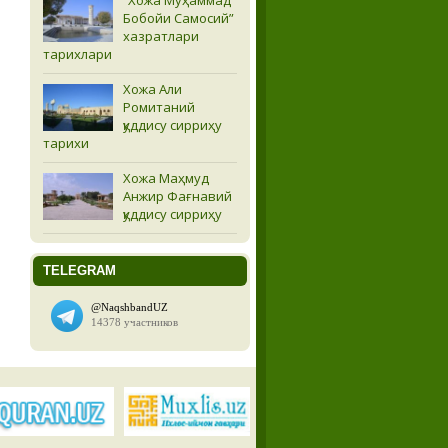
Бобойи Самосий”
хазратлари
тарихлари
Хожа Али
Ромитаний
қуддису сирриҳу
тарихи
Хожа Маҳмуд
Анжир Фағнавий
қуддису сирриҳу
TELEGRAM