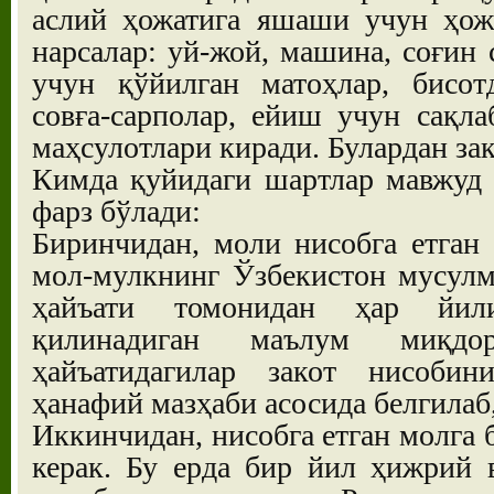
аслий ҳожатига яшаши учун ҳож
нарсалар: уй-жой, машина, соғин 
учун қўйилган матоҳлар, бисотд
совға-сарполар, ейиш учун сақла
маҳсулотлари киради. Булардан за
Кимда қуйидаги шартлар мавжуд 
фарз бўлади:
Биринчидан, моли нисобга етган
мол-мулкнинг Ўзбекистон мусулм
ҳайъати томонидан ҳар йил
қилинадиган маълум миқдо
ҳайъатидагилар закот нисоби
ҳанафий мазҳаби асосида белгилаб
Иккинчидан, нисобга етган молга 
керак. Бу ерда бир йил ҳижрий 