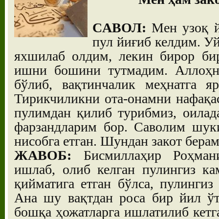
CАВОЛ:
Мен узоқ й
пул йиғиб келдим. 
яхшилаб олдим, лекин бирор би
ишни бошини тутмадим. Аллоҳни
бўлиб, вақтинчалик меҳнатга я
Тирикчиликни ота-онамни нафақа
пулимдан қилиб турибмиз, оилад
фарзандларим бор. Саволим шуки
нисобга етган. Шундан закот бера
ЖАВОБ:
Бисмиллаҳир Роҳман
ишлаб, олиб келган пулингиз ка
қийматига етган бўлса, пулингиз 
Ана шу вақтдан роса бир йил ўт
бошқа ҳожатларга ишлатилиб кетга