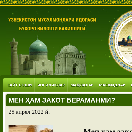
САЙТ БОШИ
ЯНГИЛИКЛАР
МАҚОЛАЛАР
МАСЖИДЛАР
МЕН ҲАМ ЗАКОТ БЕРАМАНМИ?
25 апрел 2022 й.
Мен ҳам зак