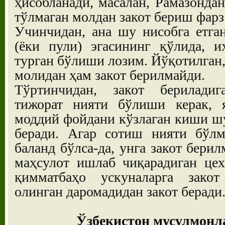
ҳисобланади, масалан, Рамазондан
тўлмаган молдан закот бериш фарз
Учинчидан, ана шу нисобга етга
(ёки пули) эгасининг қўлида, и
турган бўлиши лозим. Йўқотилган,
молидан ҳам закот берилмайди.
Тўртинчидан, закот берилади
тижорат нияти бўлиши керак, 
моддий фойдани кўзлаган киши шу
беради. Агар сотиш нияти бўлм
баланд бўлса-да, унга закот бери
маҳсулот ишлаб чиқарадиган цех
қимматбаҳо ускуналарга зако
олинган даромадидан закот беради
Ўзбекистон мусулмонл