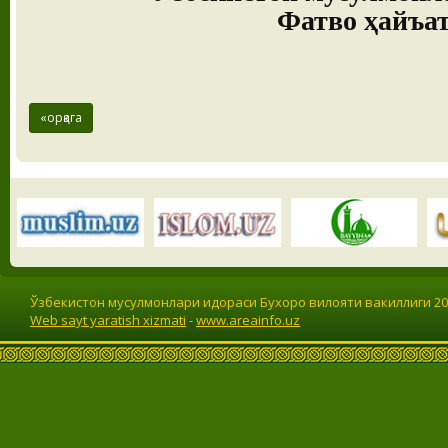
Фатво ҳайъат
«орқага
Ўзбекистон мусулмонлари идораси Бухоро вилояти вакиллиги 201
Web sayt yaratish xizmati
-
www.areainfo.uz