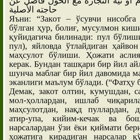
وم أو نية التجارة مع الحول فاضل عن
حاجته الأصلية
Яъни: “Закот – ўсувчи нисобга 
бўлган ҳур, болиғ, мусулмон киш
қуйидагича билинади: пул бўлиш
пул), яйловда ўтлайдиган ҳайво
маҳсулот бўлиши. Ҳожати асли
керак. Бундан ташқари бир йил а
шунча маблағ бир йил давомида ма
эканлиги маълум бўлади. (“Фатҳу 
Демак, закот олтин, кумушдан, с
мол-ҳоллардан, ишлаб чиқарила
маҳсулотдан, нақд пуллардан, д
атир-упа, кийим-кечак ва б
нарсалардан ўзи ёки қиймати бер
ҳожатига кирадиган нарсалар қ