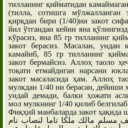
тилланинг қийматидан камаймаган
(тилла, сотишга мўлжалланган 
қирқдан бири (1/40)ни закот сифа
йил ўтгандан кейин яна қўлингизд
кўрасиз, яна 85 гр тилланинг қий
закот берасиз. Масалан, ундан 
камайиб, 85 гр тилланинг қийма
закот бермайсиз. Аллоҳ таоло ҳе
тоқати етмайдиган нарсани юкл
закот масаласида ҳам. Аллоҳ та
мулкдан 1/40 ни берасан, дейиши 
ундай демади, балки ҳожати асл
мол мулкнинг 1/40 қилиб белгилаб
Фиқҳий манбаларда закот ҳақида 
ف مسلم مالك ملكا تاما لنصاب نام