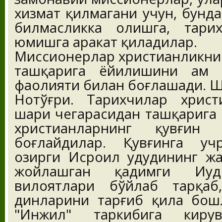
хизмат қилмагани учун, бунд
билмасликка олишга, тарих
юмишга ҳаракат қиладилар.
Миссионерлар христианликнин
ташқарига ёйилишини ҳам 
фаолияти билан боғлашади. Ш
Нотўғри. Тарихчилар христ
шаҳри чегарасидан ташқарига
христианларнинг қувғин
боғлайдилар. Қувғинга уч
ҳозирги Исроил ҳудудининг 
жойлашган қадимги Иу
вилоятлари бўйлаб тарқаб
динларини тарғиб қила бошл
"Инжил" таркибига кирув