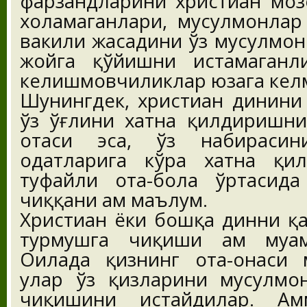
фарзандларини христиан моз
хоҳламаганлари, мусулмонлар
вакили жасадини ўз мусулмон
жойга қўйишни истамаганл
келишмовчиликлар юзага кел
Шунингдек, христиан динини
ўз ўғлини хатна қилдиришни 
отаси эса, ўз набирасин
одатларига кўра хатна қи
туфайли ота-бола ўртасид
чиққани ҳам маълум.
Христиан ёки бошқа динни қа
турмушга чиқиши ҳам муам
Оилада қизнинг ота-онаси м
улар ўз қизларини мусулмо
чиқишини истайдилар. Ам