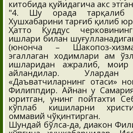
китобида қуйидагича акс этган
"4. Шу орада тарқалиб 
Хушхабарини тарғиб қилиб юр
Ҳатто Қуддус черковинин
ишлари билан шуғулланадиган
(юнонча – Шакопоз-хизма
эгаллаган ходимлари ҳам ўз
ишларидан ажралиб, моҳир 
айландилар. Уларда
«Даъватчиларнинг отаси» но
Филиппдир. Айнан у Самария
юритган, унинг пойтахти Се
кўплаб кишиларни христи
оммавий чўқинтирган.
Шундай бўлса-да, диакон Фил