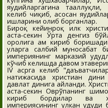
кўпгина хушхабарчилар, Ис
яҳудийларгагина тааллуқли,
келиб чиқиб, асосан яҳудийл
ишларини олиб борганлар.
Бироқ кейинроқ илк христи
аста-секин Ўрта денгиз бў
оролига ҳам кириб боришади
уларга салбий муносабат би
империянинг марказий ҳудуд
кўчиб келишда давом этавери
IV асрга келиб "даъватчилар
натижасида христиан дини
давлат динига айланди. Хрис
аста-секин Оврўпанинг шимол
кириб бордилар ва х
империясининг улкан ҳудуди 