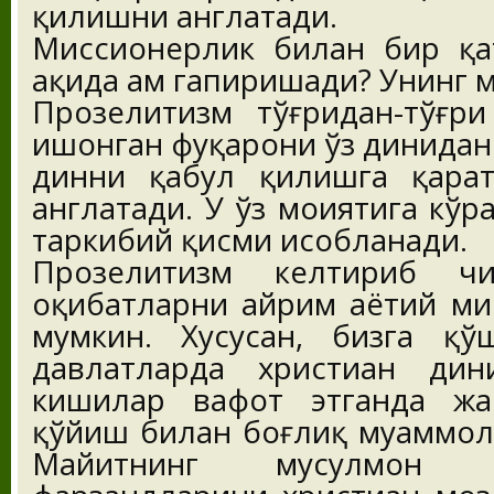
қилишни англатади.
Миссионерлик билан бир қа
ҳақида ҳам гапиришади? Унинг 
Прозелитизм тўғридан-тўғр
ишонган фуқарони ўз динидан 
динни қабул қилишга қарати
англатади. У ўз моҳиятига кў
таркибий қисми ҳисобланади.
Прозелитизм келтириб чи
оқибатларни айрим ҳаётий ми
мумкин. Хусусан, бизга қ
давлатларда христиан дин
кишилар вафот этганда жа
қўйиш билан боғлиқ муаммол
Майитнинг мусулмон 