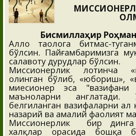
МИССИОНЕРЛ
ҚОЛ
Бисмиллаҳир Роҳман
Аллоҳ таолога битмас-туган
бўлсин. Пайғамбаримизга му
салавоту дурудлар бўлсин.
Миссионерлик лотинча «m
олинган бўлиб, «юбориш», «
миесионер эса "вазифани 
маъноларни англатади.
белгиланган вазифаларни ҳал
назарий ва амалий фаолият м
Миссионерлик бир динга 
халқлар орасида бошқа б