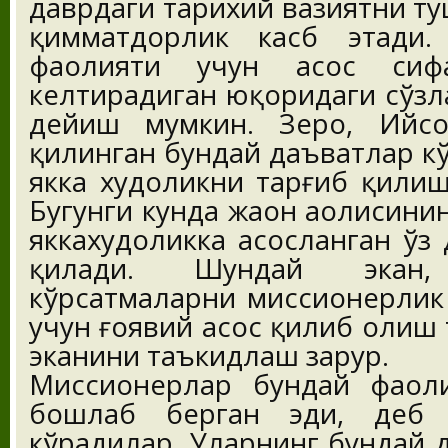
даврдаги тарихий вазиятни т
қимматдорлик касб этади.
фаолияти учун асос сифа
келтирадиган юқоридаги сўзла
дейиш мумкин. Зеро, Ийсо
қилинган бундай даъватлар к
якка худоликни тарғиб қилиш
Бугунги кунда жаҳон аҳолисини
яккахудоликка асосланган ўз
қилади. Шундай экан
кўрсатмаларни миссионерлик
учун ғоявий асос қилиб олиш т
эканини таъкидлаш зарур.
Миссионерлар бундай фаол
бошлаб берган эди, деб 
кўрадилар. Уларнинг бундай 