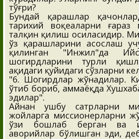
тўғри?
Бундай қарашлар қачонлар
тарихий воқеаларни ғараз 
талқин қилиш ҳосиласидир. М
ўз қарашларини асослаш уч
қилинган "Инжил"да Ий
шогирдларини турли қишл
ҳақидаги қуйидаги сўзларни к
"6. Шогирдлар жўнадилар. К
ўтиб бориб, ҳаммаёқда Хушхаба
эдилар".
Айнан ушбу сатрларни ми
жойларга миссионерларни ж
ўзи бошлаб берган ва и
ҳаворийлар бўлишган эди, де