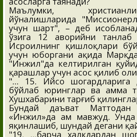
асосларга таянади?
Маълумки, христиан
йўналишларида "Миссионерл
учун шарт", – деб ҳисоблана
ўзига 12 ҳаворийни танла
Исроилнинг қишлоқлари бў
учун юборгани ҳақида Марқд
"Инжил"да келтирилган қуйи
қарашлар учун асос қилиб оли
"... 15. Ийсо шогардларига 
бўйлаб юринглар ва ҳамма 
Хушхабарини тарғиб қилингла
Бундай даъват Маттодан 
«Инжил»да ҳам мавжуд. Унда
яқинлашиб, шундай дегани қа
"19. ...барча халкдардан шо