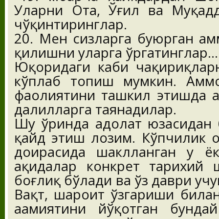
Уларни Ота, Ўғил ва Муқадд
чўқинтиринглар.
20. Мен сизларга буюрган ҳа
қилишни уларга ўргатинглар...
Юқоридаги каби чақириқлар
кўплаб топиш мумкин. Амм
фаолиятини ташкил этишда а
далилларга таянадилар.
Шу ўринда адолат юзасидан 
қайд этиш лозим. Кўпчилик ҳ
доирасида шаклланган у ёк
ақидалар конкрет тарихий 
боғлиқ бўлади ва ўз даври учу
Вақт, шароит ўзгариши била
аҳамиятини йўқотган бунда