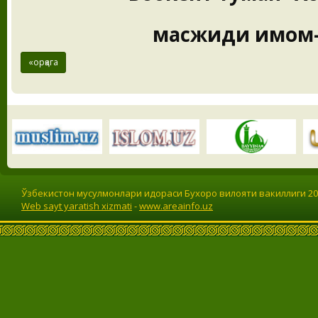
масжиди имом-
«орқага
Ўзбекистон мусулмонлари идораси Бухоро вилояти вакиллиги 201
Web sayt yaratish xizmati
-
www.areainfo.uz