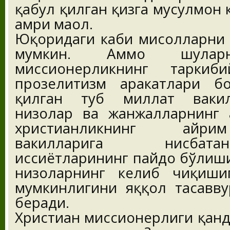
қабул қилган қизга мусулмон
амри маҳол.
Юқоридаги каби мисолларни 
мумкин. Аммо шулар
миссионерликнинг таркиб
прозелитизм ҳаракатлари 
қилган туб миллат вакил
низолар ва жанжалларнинг 
христианликнинг айр
вакилларига нисбат
ҳиссиётларининг пайдо бўлиш
низоларнинг келиб чиқиши
мумкинлигини яққол тасавв
беради.
Христиан миссионерлиги қанд