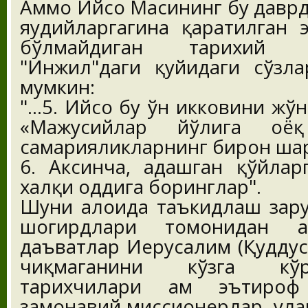
Аммо Ийсо Масиҳнинг бу давр
яҳудийларгагина қаратилган 
бўлмайдиган тарихий ҳ
"Инжил"даги қуйидаги сўзла
мумкин:
"...5. Ийсо бу ўн икковини жў
«Мажусийлар йўлига оё
самарияликларнинг бирон шаҳ
6. Аксинча, адашган қўйлар
халқи оддига боринглар".
Шуни алоҳида таъкидлаш зару
шогирдлари томонидан а
даъватлар Иерусалим (Қуддус
чиқмаганини кўзга кўр
тарихчилари ҳам эътироф
замонавий миссионерлар, ула