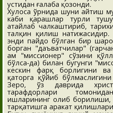
устидан ғалаба қозонди.
Хулоса ўрнида шуни айтиш м
каби қарашлар турли тушу
атайлаб чалкаштириб, тарих
талқин қилиш натижасидир. 
энди пайдо бўлган бир шаро
борган "даъватчилар" (гарча
ҳам "миссионер" сўзини қўл
бўлса-да) билан бугунги "ми
кескин фарқ борлигини ва
қаторга қўйиб бўлмаслигини
Зеро, ўз даврида христ
тарафдорлари томонида
ишларининг олиб борилиши, 
тарқатишга ҳаракат қилишлари 