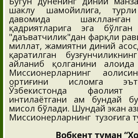
Бугун дунёнинг диний манза
шаклу шамойилига, турли
давомида шаклланган
қадриятларига эга бўлга
"даъватчилик"дан фарқли ра
миллат, жамиятни диний асо
қаратилган бузғунчиликни
айланиб қолганини алоҳида
Миссионерларнинг аҳолис
ортиғини исломга эът
Ўзбекистонда фаолия
интилаётгани ҳам бундай бу
мисол бўлади. Шундай экан аз
Миссионерларнинг тузоғига т
Вобкент туман “