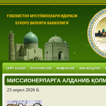
САЙТ БОШИ
ЯНГИЛИКЛАР
МАҚОЛАЛАР
МАСЖИДЛАР
МИССИОНЕРЛАРГА АЛДАНИБ ҚОЛ
23 апрел 2026 й.