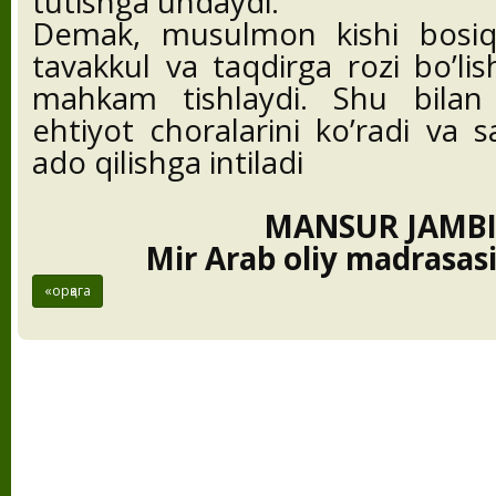
tutishga undaydi.
Demak, musulmon kishi bosiqli
tavakkul va taqdirga rozi bo’lish
mahkam tishlaydi. Shu bilan 
ehtiyot choralarini ko’radi va
ado qilishga intiladi
MANSUR JAMB
Mir Arab oliy madrasasi
«орқага