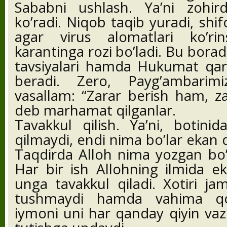
Sababni ushlash. Ya’ni zohird
ko’radi. Niqob taqib yuradi, shif
agar virus alomatlari ko’ri
karantinga rozi bo’ladi. Bu bora
tavsiyalari hamda Hukumat qaror
beradi. Zero, Payg’ambarimi
vasallam: “Zarar berish ham, z
deb marhamat qilganlar.
Tavakkul qilish. Ya’ni, botinida
qilmaydi, endi nima bo’lar ekan 
Taqdirda Alloh nima yozgan bo’l
Har bir ish Allohning ilmida ek
unga tavakkul qiladi. Xotiri ja
tushmaydi hamda vahima qo’
iymoni uni har qanday qiyin vaz