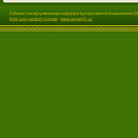
Ўзбекистон мусулмонлари идораси Бухоро вилояти вакиллиги 201
Web sayt yaratish xizmati
-
www.areainfo.uz