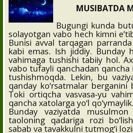
MUSIBATDA M
Bugungi kunda butu
solayotgan vabo hech kimni e’tib
Bunisi avval tarqagan parranda
kabi emas. Ish jiddiy. Bunday 
vahimaga tushishi tabiiy hol. Ax
vabo tufayli qanchadan qancha i
tushishmoqda. Lekin, bu vaziya
qanday ko‘rsatmalar berganini bi
Toki ortiqcha vasvasa-yu vahim
qancha xatolarga yo‘l qo‘ymaylik
Bunday vaziyatda musulmon k
taoloning qadariga rozi bo‘lis
sabab va tavakkulni tutmog‘i lozi