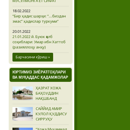
МУСУЛМОНГА ЁТ СИФАТ
18.02.2022
“Бир ҳадис шарҳи: “....биздан
эмас” ҳадислар туркуми”
20.01.2022
21.01.2022 й. Буюк қалб
соҳиблари: Умар ибн Хаттоб
(разияллоҳу анҳу)
Барчасини кўриш »
ЮРТИМИЗ ЗИЁРАТГОҲЛАРИ
ВА МУҚАДДАС ҚАДАМЖОЛАР
ҲАЗРАТ ХОЖА
БАҲОУДДИН
НАҚШБАНД
САЙЙИД АМИР
КУЛОЛ ҚУДДИСУ
СИРРУҲУ
“Хожа Муҳаммад