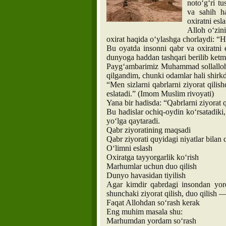
noto‘g‘ri tu
va sahih ha
oxiratni es
Alloh o‘zin
oxirat haqida o‘ylashga chorlaydi: “Ha
Bu oyatda insonni qabr va oxiratni
dunyoga haddan tashqari berilib ketma
Payg‘ambarimiz Muhammad sollallohu
qilgandim, chunki odamlar hali shirkd
“Men sizlarni qabrlarni ziyorat qilis
eslatadi.” (Imom Muslim rivoyati)
Yana bir hadisda: “Qabrlarni ziyorat q
Bu hadislar ochiq-oydin ko‘rsatadiki
yo‘lga qaytaradi.
Qabr ziyoratining maqsadi
Qabr ziyorati quyidagi niyatlar bilan q
O‘limni eslash
Oxiratga tayyorgarlik ko‘rish
Marhumlar uchun duo qilish
Dunyo havasidan tiyilish
Agar kimdir qabrdagi insondan yord
shunchaki ziyorat qilish, duo qilish 
Faqat Allohdan so‘rash kerak
Eng muhim masala shu:
Marhumdan yordam so‘rash