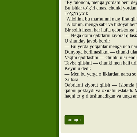
“Ey falonchi, menga yordam ber” de
Bu ishlar to‘g‘ri emas, chunki yordam
To‘g‘ri yo‘l:
“Allohim, bu marhumni mag‘firat qil
“Allohim, menga sabr va hidoyat be
Bir solih inson har hafta qabristonga 
— Nega doim qabrlarni ziyorat qilasi
U shunday javob berdi:
— Bu yerda yotganlar menga uch nars
Dunyoga berilmaslikni — chunki ular 
Vaqtni qadrlashni — chunki ular endi
Tavba qilishni — chunki men hali tir
Keyin u dedi:
— Men bu yerga o‘liklardan narsa so‘
Xulosa
Qabrlarni ziyorat qilish — Islomda 
qalbni poklaydi va oxiratni eslatadi. 
haqni to‘g‘ri tushunadigan va unga am
«орқага