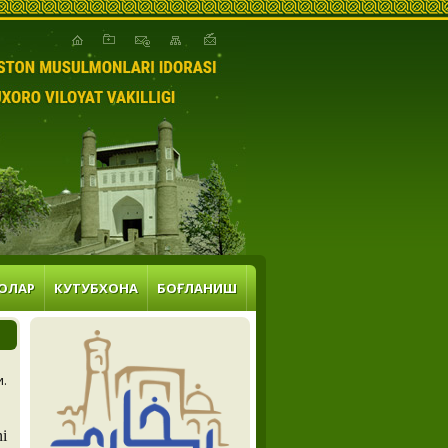
ОЛАР
КУТУБХОНА
БОҒЛАНИШ
и.
ni