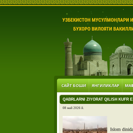
САЙТ БОШИ
ЯНГИЛИКЛАР
МАҚ
QABRLARNI ZIYORAT QILISH KUFR 
08 май 2026 й.
Islom dinida