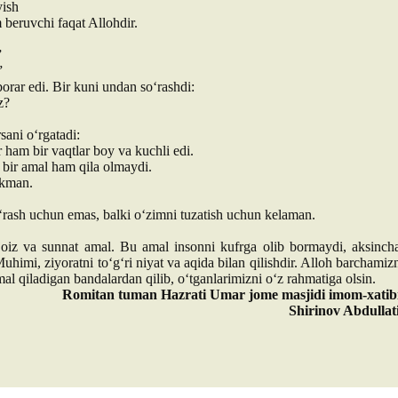
yish
 beruvchi faqat Allohdir.
”
r”
borar edi. Bir kuni undan so‘rashdi:
z?
ani o‘rgatadi:
ham bir vaqtlar boy va kuchli edi.
 bir amal ham qila olmaydi.
ikman.
rash uchun emas, balki o‘zimni tuzatish uchun kelaman.
joiz va sunnat amal. Bu amal insonni kufrga olib bormaydi, aksinch
Muhimi, ziyoratni to‘g‘ri niyat va aqida bilan qilishdir. Alloh barchamiz
al qiladigan bandalardan qilib, o‘tganlarimizni o‘z rahmatiga olsin.
Romitan tuman Hazrati Umar jome masjidi imom-xatib
Shirinov Abdullat