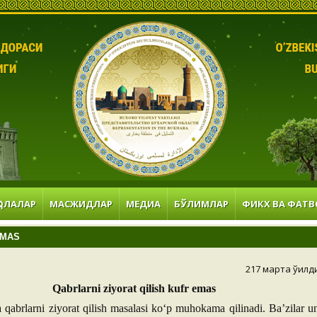
ОЛАЛАР
МАСЖИДЛАР
МЕДИА
БЎЛИМЛАР
ФИКХ ВА ФАТВ
EMAS
217 марта ўқилд
Qabrlarni ziyorat qilish kufr emas
 qabrlarni ziyorat qilish masalasi ko‘p muhokama qilinadi. Ba’zilar u