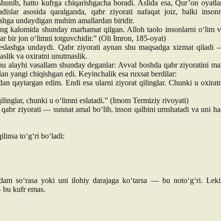
shunib, hatto kufrga chiqarishgacha boradi. Aslida esa, Qur’on oyatla
dislar asosida qaralganda, qabr ziyorati nafaqat joiz, balki inson
lashga undaydigan muhim amallardan biridir.
ing kalomida shunday marhamat qilgan. Alloh taolo insonlarni o‘lim 
r bir jon o‘limni totguvchidir.” (Oli Imron, 185-oyat)
 eslashga undaydi. Qabr ziyorati aynan shu maqsadga xizmat qiladi
slik va oxiratni unutmaslik.
 alayhi vasallam shunday deganlar: Avval boshda qabr ziyoratini m
an yangi chiqishgan edi. Keyinchalik esa ruxsat berdilar:
hdan qaytargan edim. Endi esa ularni ziyorat qilinglar. Chunki u oxirat
ilinglar, chunki u o‘limni eslatadi.” (Imom Termiziy rivoyati)
, qabr ziyorati — sunnat amal bo‘lib, inson qalbini umshatadi va uni h
ilinsa to‘g‘ri bo‘ladi:
am so‘rasa yoki uni ilohiy darajaga ko‘tarsa — bu noto‘g‘ri. Lek
— bu kufr emas.