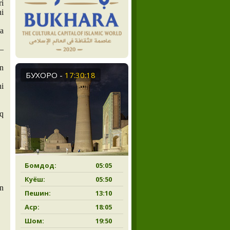
ri
ni
va
 —
an
БУХОРО
-
17:30:18
ni
aq
Бомдод:
05:05
Куёш:
05:50
in
Пешин:
13:10
Аср:
18:05
Шом:
19:50