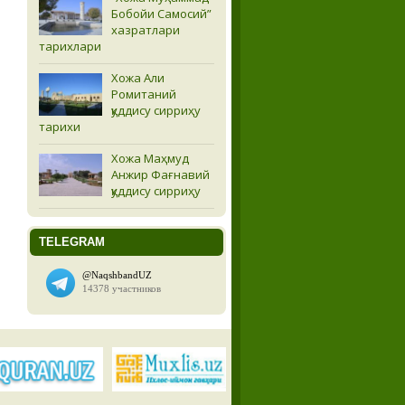
Бобойи Самосий”
хазратлари
тарихлари
Хожа Али
Ромитаний
қуддису сирриҳу
тарихи
Хожа Маҳмуд
Анжир Фағнавий
қуддису сирриҳу
TELEGRAM