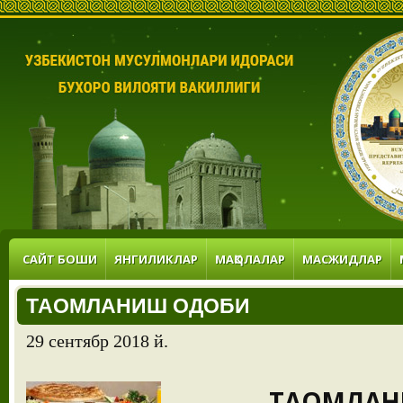
САЙТ БОШИ
ЯНГИЛИКЛАР
МАҚОЛАЛАР
МАСЖИДЛАР
ТАОМЛАНИШ ОДОБИ
29 сентябр 2018 й.
ТАОМЛАН