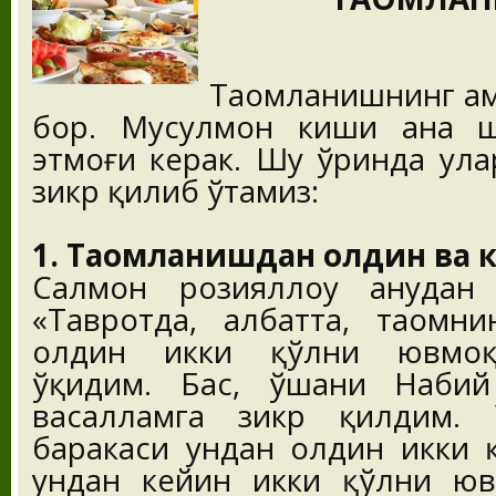
Таомланишнинг ҳам
бор. Мусулмон киши ана ш
этмоғи керак. Шу ўринда ул
зикр қилиб ўтамиз:
1. Таомланишдан олдин ва к
Салмон розияллоҳу анҳудан
«Тавротда, албатта, таомни
олдин икки қўлни ювмоқд
ўқидим. Бас, ўшани Набий 
васалламга зикр қилдим. 
баракаси ундан олдин икки 
ундан кейин икки қўлни юв