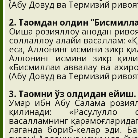
(Абу Довуд ва Термизий ривоят
2. Таомдан олдин “Бисмилл
Оиша розияллоҳу анҳодан риво
соллаллоҳу алайҳи васаллам: «
еса, Аллоҳнинг исмини зикр қи
Аллоҳнинг исмини зикр қили
«Бисмиллаҳи аввалаҳу ва ахиро
(Абу Довуд ва Термизий ривоят
3. Таомни ўз олдидан ейиш.
Умар ибн Абу Салама розиялл
қилинади: «Расулуллоҳ с
васалламнинг қарамоғларидаг
лаганда бориб-келар эди. Ба