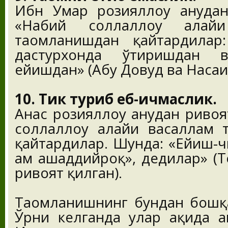
Ибн Умар розияллоҳу анҳуда
«Набий соллаллоҳу алайҳ
таомланишдан қайтардилар
дастурхонда ўтиришдан 
ейишдан» (Абу Довуд ва Насаи
10. Тик туриб еб-ичмаслик.
Анас розияллоҳу анҳудан риво
соллаллоҳу алайҳи васаллам
қайтардилар. Шунда: «Ейиш-ч
ҳам ашаддийроқ», дедилар» (
ривоят қилган).
Таомланишнинг бундан бошқа
Ўрни келганда улар ҳақида ҳ