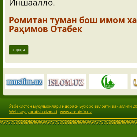
Иншааллоҳ.
Ромитан туман бош имом х
Раҳимов Отабек
«орқага
Ўзбекистон мусулмонлари идораси Бухоро вилояти вакиллиги 201
Web sayt yaratish xizmati
-
www.areainfo.uz