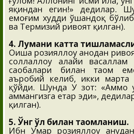
ғулом! Аллоҳнинг исми ила, ўнг
яқиндан егин!» дедилар. Ш
емоғим худди ўшандоқ бўлиб
ва Термизий ривоят қилган).
4. Луқмани катта тишламасл
Оиша розияллоҳу анҳодан риво
соллаллоҳу алайҳи васаллам
саҳобалари билан таом ем
аъробий келиб, икки марта 
қўйди. Шунда У зот: «Аммо 
ҳаммангизга етар эди», дедила
қилган).
5. Ўнг қўл билан таомланиш.
Ибн Умар розияллоҳу анҳуда