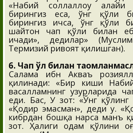
«Набий соллаллоҳу алайҳи
бирингиз еса, ўнг қўли б
бирингиз ичса, ўнг қўли б
шайтон чап қўли билан еб
ичади», дедилар» (Мусли
Термизий ривоят қилишган).
6. Чап қўл билан таомланмас
Салама ибн Акваъ розиялло
қилинади: «Бир киши Набий 
васалламнинг ҳузурларида ч
еди. Бас, У зот: «Ўнг қўлинг
«Қодир эмасман», деди у. «Қ
кибрдан бошқа нарса манъ қ
зот. Ҳалиги одам қўлини оғ