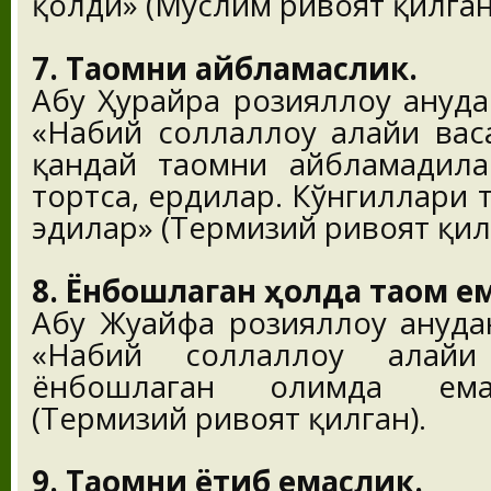
қолди» (Муслим ривоят қилган
7. Таомни айбламаслик.
Абу Ҳурайра розияллоҳу анҳуд
«Набий соллаллоҳу алайҳи васа
қандай таомни айбламадилар
тортса, ердилар. Кўнгиллари т
эдилар» (Термизий ривоят қил
8. Ёнбошлаган ҳолда таом е
Абу Жуҳайфа розияллоҳу анҳуд
«Набий соллаллоҳу алайҳ
ёнбошлаган ҳолимда ема
(Термизий ривоят қилган).
9. Таомни ётиб емаслик.