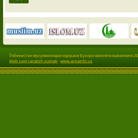
Ўзбекистон мусулмонлари идораси Бухоро вилояти вакиллиги 201
Web sayt yaratish xizmati
-
www.areainfo.uz