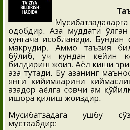
Та
Мусибатзадаларг
одобдир. Аза муддати ўлган
кунгача ҳисобланади. Бундан
макруҳдир. Аммо таъзия би
бўлиб, уч кундан кейин к
билдириш жоиз. Аёл киши эри 
аза тутади. Бу азанинг маъно
янги кийимларини киймасли
азадор аёлга совчи ҳам қўйи
ишора қилиш жоиздир.
Мусибатзадага ушбу сў
мустаҳабдир: