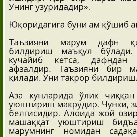
Унинг ҳузуридадир».
Юқоридагига буни ҳам қўшиб а
Таъзияни марҳум дафн қи
билдириш маъқул бўлади.
кучайиб кетса, дафндан
афзалдир. Таъзияни бир м
қилади. Уни такрор билдиришл
Аза кунларида ўлик чиққан
уюштириш макруҳдир. Чунки, 
белгисидир. Алоҳида жой ҳози
машаққат уюштириш бидъа
марҳумнинг номидан садақ