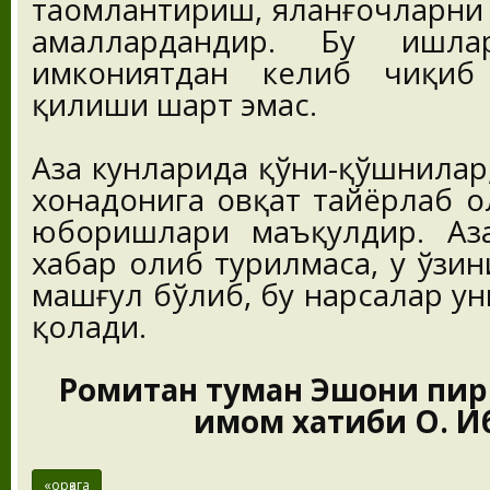
таомлантириш, яланғочларни
амаллардандир. Бу ишла
имкониятдан келиб чиқиб
қилиши шарт эмас.
Аза кунларида қўни-қўшнилар,
хонадонига овқат тайёрлаб 
юборишлари маъқулдир. Аз
хабар олиб турилмаса, у ўзи
машғул бўлиб, бу нарсалар ун
қолади.
Ромитан туман Эшони пи
имом хатиби О. И
«орқага