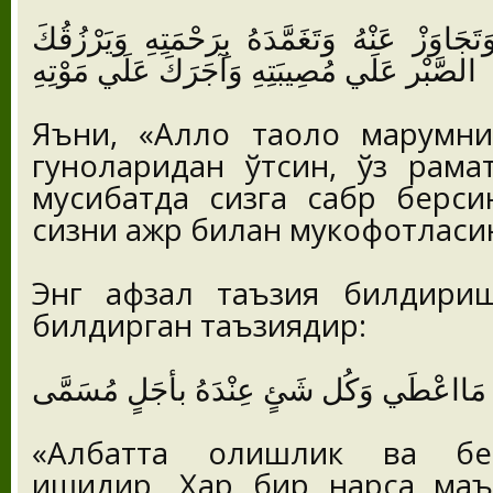
َجَاوَزْ عَنْهُ وَتَغَمَّدَهُ بِرَحْمَتِهِ وَيَرْزُقُكَ
الصَّبْر عَلَي مُصِيبَتِهِ وَآجَرَكَ عَلَي مَوْتِهِ
Яъни, «Аллоҳ таоло марҳумн
гуноҳларидан ўтсин, ўз раҳм
мусибатда сизга сабр берси
сизни ажр билан мукофотласи
Энг афзал таъзия билдириш Р
билдирган таъзиядир:
َهُ مَااعْطَي وَكُل شَئٍ عِنْدَهُ بأجَلٍ مُسَمَّى
«Албатта олишлик ва бер
ишидир. Ҳар бир нарса ма