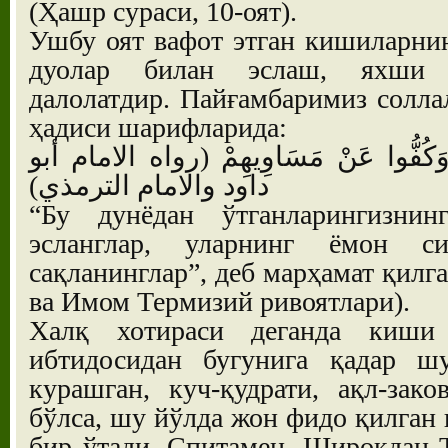
(Ҳашр сураси, 10-оят).
Ушбу оят вафот этган кишиларни
дуолар билан эслаш, яхши а
далолатдир. Пайғамбаримиз солла
ҳадиси шарифларида:
ْ وَكُفُّوا عَنْ مَسَاوِيهِمْ (رواه الامام أبو
داود والامام الترمذي)
“Бу дунёдан ўтганларингизни
эсланглар, уларнинг ёмон си
сақланинглар”, деб марҳамат қилг
ва Имом Термизий ривоятлари).
Халқ хотираси деганда киши
ибтидосидан бугунига қадар 
курашган, куч-қудрати, ақл-зако
бўлса, шу йўлда жон фидо қилган 
бир ўтади. Спитамен, Широқдан 