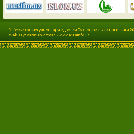
Ўзбекистон мусулмонлари идораси Бухоро вилояти вакиллиги 201
Web sayt yaratish xizmati
-
www.areainfo.uz