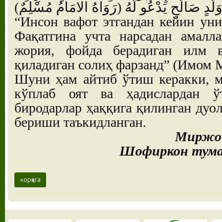
أَوْ وَلَدٍ صَالَحٍ يَدْعُو لَهُ (رَوَاهُ الامَامُ مُسْلِمٌ
“Инсон вафот этгандан кейин уни
Фақатгина учта нарсадан амалла
жория, фойда берадиган илм 
қиладиган солиҳ фарзанд” (Имом 
Шуни ҳам айтиб ўтиш керакки, м
кўплаб оят ва ҳадислардан ўт
биродарлар ҳаққига қилинган дуол
бериши таъкидланган.
Миржон
Шофиркон тума
«орқага