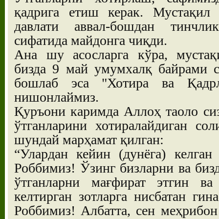
қадрига етиш керак. Мустақил 
давлати аввал-бошдан тинчлик
сифатида майдонга чиқди.
Ана шу асосларга кўра, мустақ
бизда 9 май умумхалқ байрами с
бошлаб эса "Хотира ва Қадр
нишонлаймиз.
Қуръони каримда Аллоҳ таоло сиз
ўтганларини хотиралайдиган сол
шундай марҳамат қилган:
“Улардан кейин (дунёга) келган
Роббимиз! Ўзинг бизларни ва биз
ўтганларни мағфират этгин ва
келтирган зотларга нисбатан гин
Роббимиз! Албатта, сен меҳрибон