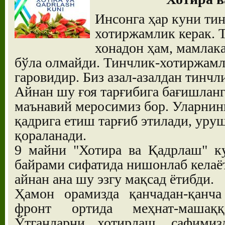
Инсонга ҳар куни ти
хотиржамлик керак. 
хонадон ҳам, мамлак
бўла олмайди. Тинчлик-хотиржамл
гаровидир. Биз азал-азалдан тинчл
Айнан шу ғоя тарғибига бағишлан
маънавий меросимиз бор. Уларнин
қадрига етиш тарғиб этилади, уру
қораланади.
9 майни "Хотира ва Қадрлаш" к
байрами сифатида нишонлаб келаё
айнан ана шу эзгу мақсад ётибди.
Ҳамон орамизда қанчадан-қанча
фронт ортида меҳнат-машаққ
Ўтганларни хотирлаш, сафимиз