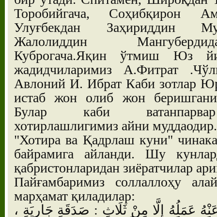
Торобийгача, Соҳибқирон 
Улуғбекдан Заҳириддин Му
Жалолиддин Мангуберди
Куброгача.Яқин ўтмиш Юз йи
жадидчиларимиз А.Фитрат .Чў
Авлоний И. Ибрат Каби зотлар Ю
истаб жон олиб жон беришгани
Булар каби ватанпарвар
хотирлашлигимиз айни муддаодир.
"Хотира ва Қадрлаш куни" чинак
байрамига айланди. Шу кунла
қабристонларидан зиёратчилар ар
Пайғамбаримиз соллаллоҳу ала
марҳамат қиладилар:
 عَنْهُ عَمَلُهُ إِلَّا مِنْ ثَلَاثٍ : صَدَقَةٍ جَارِيَةٍ