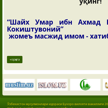
ўқинг!
“Шайх Умар ибн Ахмад 
Кокиштувоний”
жомеъ масжид имом - хати
«орқага
Ўзбекистон мусулмонлари идораси Бухоро вилояти вакиллиги 201