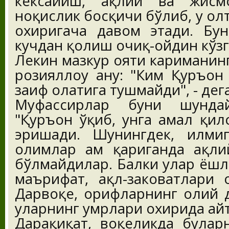
кексайиш, ақлий ва жисм
ноқислик босқичи бўлиб, у о
охиригача давом этади. Бу
кучдан қолиш очиқ-ойдин кўз
Лекин мазкур ояти кариманин
розияллоҳу анҳу: "Ким Қуръон
заиф ҳолатига тушмайди", - дег
Муфассирлар буни шундай
"Қуръон ўқиб, унга амал қил
эришади. Шунингдек, илми
олимлар ҳам қариганда ақли
бўлмайдилар. Балки улар ёшл
маърифат, ақл-заковатлари 
Дарвоқе, орифларнинг олий 
уларнинг умрлари охирида айт
Дарҳақиқат, воқеликда буларн