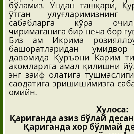
бўламиз. Ундан ташқари, Қу
ўтган улуғларимизнинг
сабабларга кўра очилг
чиримаганига бир неча бор гув
Биз ҳам Икрима розияллоҳ
башоратларидан умидвор 
давомида Қуръони Карим ти
аҳкомларига амал қилишни йў
энг заиф ҳолатига тушмаслиг
саодатига эришишимизга саба
омийн.
Хулоса:
Қариганда азиз бўлай десан
Қариганда хор бўлмай де