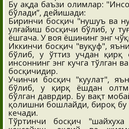
Бу ҳақда баъзи олимлар: "Инс
бўлади”, дейишади:
Биринчи босқич "нушуъ ва ну
улғайиш босқичи бўлиб, у ту
ёшгача. У воя ёшининг энг чўқ
Иккинчи босқич "вуқуф", яън
бўлиб, у ўттиз учдан қирқ 
инсоннинг энг кучга тўлган ва
босқичидир.
Учинчи босқич "куҳулат", яъ
бўлиб, у қирқ ёшдан олтм
бўлган даврдир. Бу вақт моб
қолишни бошлайди, бироқ бу
кечади.
Тўртинчи босқич "шайхуха 