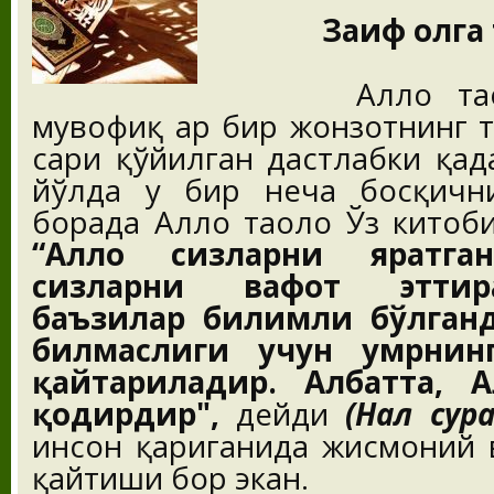
Заиф ҳолг
Аллоҳ таолон
мувофиқ ҳар бир жонзотнинг 
сари қўйилган дастлабки қад
йўлда у бир неча босқичн
борада Аллоҳ таоло Ўз китоб
“Аллоҳ сизларни яратга
сизларни вафот эттир
баъзилар билимли бўлганда
билмаслиги учун умрнинг
қайтариладир. Албатта, А
қодирдир",
дейди
(Наҳл сур
инсон қариганида жисмоний 
қайтиши бор экан.