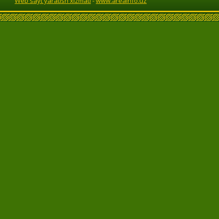
Web sayt yaratish xizmati
-
www.areainfo.uz