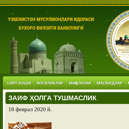
САЙТ БОШИ
ЯНГИЛИКЛАР
МАҚОЛАЛАР
МАСЖИДЛАР
ЗАИФ ҲОЛГА ТУШМАСЛИК
18 феврал 2020 й.