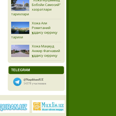
Бобойи Самосий”
хазратлари
тарихлари
Хожа Али
Ромитаний
қуддису сирриҳу
тарихи
Хожа Маҳмуд
Анжир Фағнавий
қуддису сирриҳу
TELEGRAM