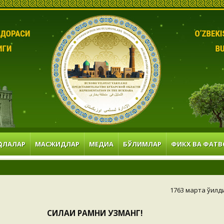
ОЛАЛАР
МАСЖИДЛАР
МЕДИА
БЎЛИМЛАР
ФИКХ ВА ФАТВ
1763 марта ўқилд
СИЛАИ РАҲМНИ УЗМАНГ!