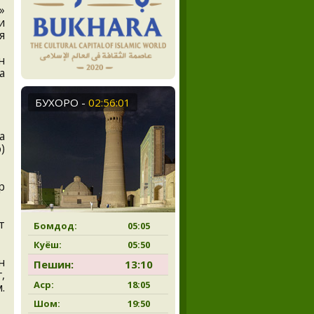
»
и
я
н
а
БУХОРО
-
02:56:02
а
)
р
т
Бомдод:
05:05
Куёш:
05:50
н
Пешин:
13:10
,
Аср:
18:05
.
Шом:
19:50