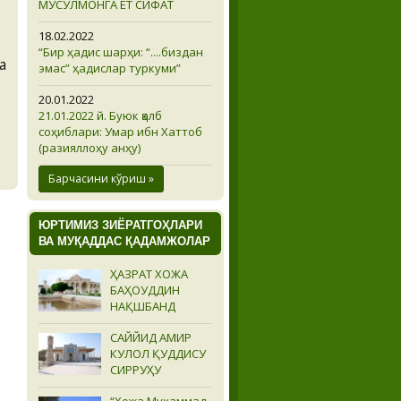
МУСУЛМОНГА ЁТ СИФАТ
18.02.2022
“Бир ҳадис шарҳи: “....биздан
а
эмас” ҳадислар туркуми”
20.01.2022
21.01.2022 й. Буюк қалб
соҳиблари: Умар ибн Хаттоб
(разияллоҳу анҳу)
Барчасини кўриш »
ЮРТИМИЗ ЗИЁРАТГОҲЛАРИ
ВА МУҚАДДАС ҚАДАМЖОЛАР
ҲАЗРАТ ХОЖА
БАҲОУДДИН
НАҚШБАНД
САЙЙИД АМИР
КУЛОЛ ҚУДДИСУ
СИРРУҲУ
“Хожа Муҳаммад