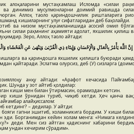
лик алоқаларини мустаҳкамлаш Исломда «силаи раҳм
и ва динимиз мусулмонларни доимий равишда сила
уюрган. Аллоҳ таоло қариндошчилик ришталарига рио
нишманд кишиларнинг улуғ сифатларидан деб баҳолайди.
ртиб ва низом мустаҳкамланишида асосий омил бўлга
яъни силаи раҳмнинг аҳамияти адолат, яхшилик қилиш в
уҳимдир. Зеро, Аллоҳ таоло айтади:
إِنَّ اللَّهَ يَأْمُرُ بِالْعَدْلِ وَالْإِحْسَانِ وَإِيتَاءِ ذِي الْقُرْبَىٰ وَيَنْهَىٰ عَنِ الْفَحْشَاءِ وَالْمُ
гу ишларга ва қариндошга яхшилик қилишга буюради ҳамд
мдан қайтаради. Эслатма олурсиз, деб (У) сизларга (доимо
зияллоҳу анҳу айтади: «Арафот кечасида Пайғамба
ик. Шунда у зот айтиб қолдилар:
узган киши мен билан ўтирмасин, орамиздан кетсин.
ир киши ўрнидан туриб, чиқиб кетди. Ҳеч қанча вақ
Пайғамбар алайҳиссалом:
б кетдинг? – дедилар. У айтди:
н бояги гапни эшитиб, холамникига бордим. У киши била
н эди. Борганимдан кейин холам менга: «Нимага келдинг
ку?» деди. Мен сиз айтган ҳадиснинг хабарини бердим
ҳам ундан кечирим сўрадим».