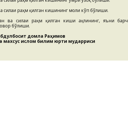
 ва силаи раҳм қилган кишининг умри узоқ бўлиши.
 ва силаи раҳм қилган кишининг моли кўп бўлиши.
ган ва силаи раҳм қилган киши аҳлининг, яъни барч
зовор бўлиши.
бдулбосит домла Раҳимов
а махсус ислом билим юрти мударриси