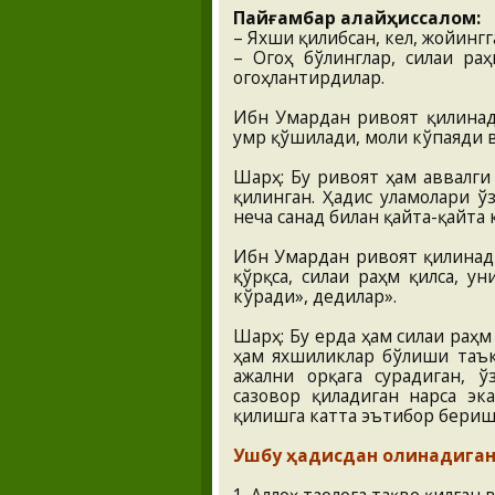
Пайғамбар алайҳиссалом:
– Яхши қилибсан, кел, жойингга
– Огоҳ бўлинглар, силаи ра
огоҳлантирдилар.
Ибн Умардан ривоят қилинади
умр қўшилади, моли кўпаяди в
Шарҳ: Бу ривоят ҳам аввалги
қилинган. Ҳадис уламолари 
неча санад билан қайта-қайта
Ибн Умардан ривоят қилинади:
қўрқса, силаи раҳм қилса, у
кўради», дедилар».
Шарҳ: Бу ерда ҳам силаи раҳм
ҳам яхшиликлар бўлиши таък
ажални орқага сурадиган, ў
сазовор қиладиган нарса эк
қилишга катта эътибор бериш
Ушбу ҳадисдан олинадиган