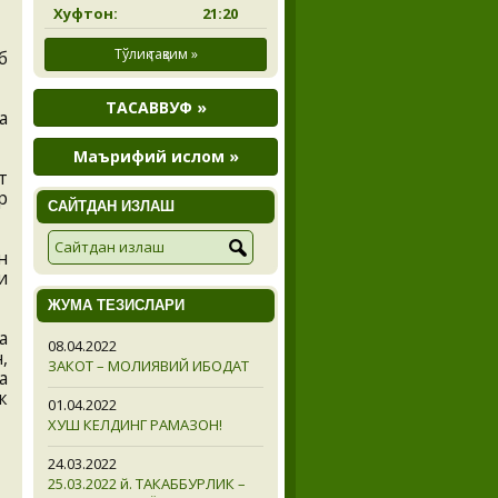
Хуфтон:
21:20
Тўлиқ тақвим »
б
ТАСАВВУФ »
а
Маърифий ислом »
т
р
САЙТДАН ИЗЛАШ
н
и
ЖУМА ТЕЗИСЛАРИ
а
08.04.2022
,
ЗАКОТ – МОЛИЯВИЙ ИБОДАТ
а
к
01.04.2022
ХУШ КЕЛДИНГ РАМАЗОН!
24.03.2022
25.03.2022 й. ТАКАББУРЛИК –