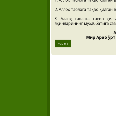
1. Аллоҳ таолога тақво қилган
2. Аллоҳ таолога тақво қилган
3. Аллоҳ таолога тақво қил
яқинларининг муҳаббатига са
А
Мир Араб ўрт
«орқага