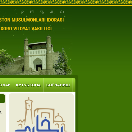
ОЛАР
КУТУБХОНА
БОҒЛАНИШ
и.