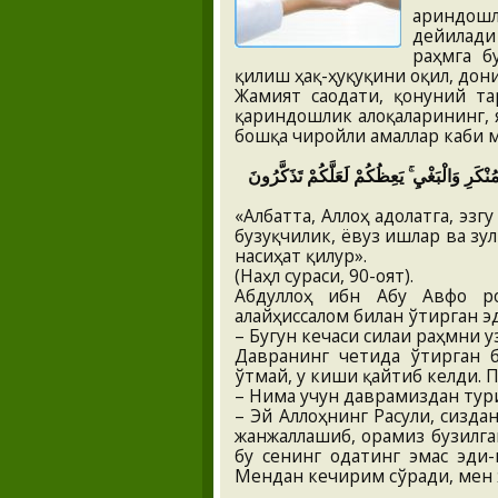
Қариндош
дейилад
раҳмга б
қилиш ҳақ-ҳуқуқини оқил, до
Жамият саодати, қонуний та
қариндошлик алоқаларининг, 
бошқа чиройли амаллар каби м
نْكَرِ وَالْبَغْيِ ۚ يَعِظُكُمْ لَعَلَّكُمْ تَذَكَّرُونَ
«Албатта, Аллоҳ адолатга, эз
бузуқчилик, ёвуз ишлар ва зул
насиҳат қилур».
(Наҳл сураси, 90-оят).
Абдуллоҳ ибн Абу Авфо ро
алайҳиссалом билан ўтирган эд
– Бугун кечаси силаи раҳмни 
Давранинг четида ўтирган б
ўтмай, у киши қайтиб келди. 
– Нима учун даврамиздан тури
– Эй Аллоҳнинг Расули, сизда
жанжаллашиб, орамиз бузилга
бу сенинг одатинг эмас эди-
Мендан кечирим сўради, мен 