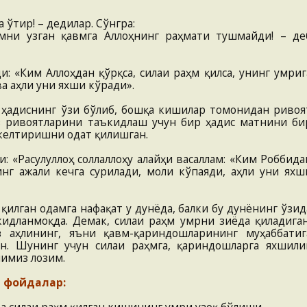
 ўтир! – дедилар. Сўнгра:
ҳмни узган қавмга Аллоҳнинг раҳмати тушмайди! – де
: «Ким Аллоҳдан қўрқса, силаи раҳм қилса, унинг умриг
а аҳли уни яхши кўради».
 ҳадиснинг ўзи бўлиб, бошқа кишилар томонидан ривоя
ўз ривоятларини таъкидлаш учун бир ҳадис матнини би
 келтиришни одат қилишган.
 «Расулуллоҳ соллаллоҳу алайҳи васаллам: «Ким Роббида
нинг ажали кечга сурилади, моли кўпаяди, аҳли уни яхш
 қилган одамга нафақат у дунёда, балки бу дунёнинг ўзид
идланмоқда. Демак, силаи раҳм умрни зиёда қиладиган
з аҳлининг, яъни қавм-қариндошларининг муҳаббатиг
ан. Шунинг учун силаи раҳмга, қариндошларга яхшили
имиз лозим.
 фойдалар: