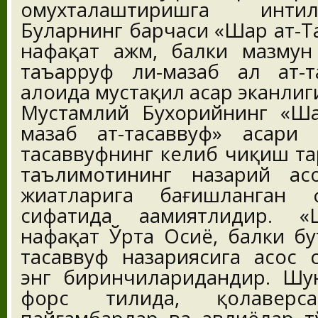
омухталаштиришга инти
Буларнинг барчаси «Шарҳ ат-
нафақат ҳажм, балки мазмун 
таъарруф ли-мазҳаб аҳл ат-
алоҳида мустақил асар эканли
Мустамлий Бухорийнинг «Шар
мазҳаб ат-тасаввуф» асари
тасаввуфнинг келиб чиқиш та
таълимотининг назарий ас
жиҳатларига бағишланган 
сифатида аҳамиятлидир. «
нафақат Ўрта Осиё, балки б
тасаввуф назариясига асос 
энг биринчиларидандир. Шун
форс тилида, қолаверс