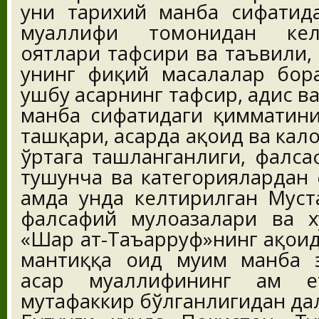
уни тарихий манба сифатида
муаллифи томонидан кел
оятлари тафсири ва таъвили, ҳ
унинг фиқҳий масалалар бор
ушбу асарнинг тафсир, ҳадис в
манба сифатидаги қимматини
ташқари, асарда ақоид ва кало
ўртага ташланганлиги, фалса
тушунча ва категориялардан
ҳамда унда келтирилган Мус
фалсафий мулоҳазалари ва х
«Шарҳ ат-Таъарруф»нинг ақоид
мантиққа оид муҳим манба э
асар муаллифининг ҳам е
мутафаккир бўлганлигидан да