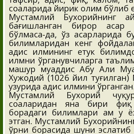
соҳаларида йирик олим бўлиб 
Мустамлий Бухорийнинг ай
бағишланган бирор асар 
бўлмаса-да, ўз асарларида б
билимларидан кенг фойдалан
ҳадис илмининг етук билимд
илмни ўрганувчиларга таълим
машҳур муҳаддис Абу Али Му
Хужодий (1026 йил туғилган)
ҳузурида ҳадис илмини ўрганган
Мустамлий Бухорий чуқу
соҳаларидан яна бири фиқ
борадаги билимлари ҳам у ё
этган. Мустамлий Бухорийнинг
ўрни борасида шуни эслатиб 