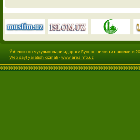
Ўзбекистон мусулмонлари идораси Бухоро вилояти вакиллиги 201
Web sayt yaratish xizmati
-
www.areainfo.uz