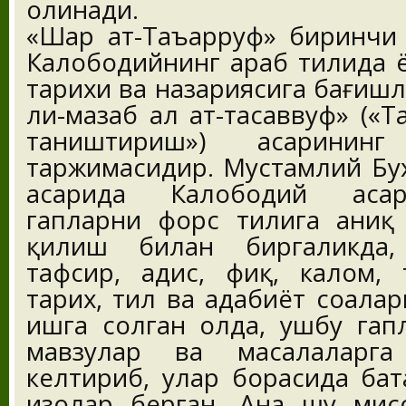
олинади.
«Шарҳ ат-Таъарруф» биринчи
Калободийнинг араб тилида ё
тарихи ва назариясига бағиш
ли-мазҳаб аҳл ат-тасаввуф» («
таништириш») асаринин
таржимасидир. Мустамлий Бу
асарида Калободий асар
гапларни форс тилига аниқ
қилиш билан биргаликда,
тафсир, ҳадис, фиқҳ, калом,
тарих, тил ва адабиёт соҳал
ишга солган ҳолда, ушбу гап
мавзулар ва масалаларга
келтириб, улар борасида ба
изоҳлар берган. Ана шу мис