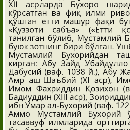
XII асрларда Бухоро шаҳр
кўрсатган ва фиқҳ илми риво
қўшган етти машҳур фақиҳ б
«Қуззоти сабъа» («Етти қ
танилган бўлиб, Мустамлий Б
буюк зотнинг бири бўлган. Уш
Мустамлий Бухорийдан таш
кирган: Абу Зайд Убайдулло
Дабусий (ваф. 1038 й.), Абу 
Амр аш-Шаъбий (XI аср), Имо
Имом Фахриддин Қозихон (ва
Бадиуддин (XIII аср), Зоҳиридд
ибн Умар ал-Бухорий (ваф. 1222
Аммо Мустамлий Бухорий ў
тасаввуф илмларида орттирг