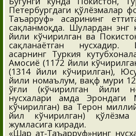
Бугунги кунда Покистон, Ту
Петербургдаги қўлёзмалар фо
Таъарруф» асарининг еттит
сақланмоқда. Шулардан энг 
йили кўчирилган ва Покисто
сақланаётган нусхадир. 
асарнинг Туркия кутубхонал
Амосиё (1172 йили кўчирилга
(1314 йили кўчирилган), Юс
йили номаълум, вақф муҳри 1
ўғли (кўчирилган йили н
нусхалари ҳамда Эрондаги
кўчирилган) ва Теҳрон милли
йил кўчирилган) қўлёзма
жумласига киради.
«Шарҳ ат-Таъарруф»нинг нусх