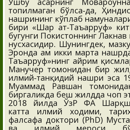
Ушбу асарнинг Мовароунна
топилмаган бўлса-да, Ҳинди
нашрининг кўплаб намуналар
бири «Шарҳ ат-Таъарруф» ки
бугунги Покистоннинг Лакҳнав 
нусхасидир. Шунингдек, мазк
Эронда ҳам икки марта нашрда
Таъарруф»нинг айрим қисмла
Манучеҳр томонидан бир жил
илмий-танқидий нашри эса 1
Муҳаммад Равшан томонида
биргаликда беш жилдда чоп э
2018 йилда ЎзР ФА Шарқшу
катта илмий ходими, тари
фалсафа доктори (PhD) Муста
ва илмий мероси бўй