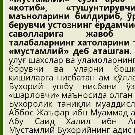
«котиб», «тушунтирувч
маъноларини билдириб, ўр
берувчи устознинг ёрдамчи
саволларига жавоб 
талабаларнинг хатоларини
«мустамлий» деб аташган.
улуғ шахслар ва уламоларнин
борувчи ва уларни бошқа
кишиларга нисбатан ҳам қўлл
Бухорий ушбу нисбани ўз
«шарҳловчи» маъносида олган
Бухоролик таниқли муҳаддис
Аббос Жаъфар ибн Муҳаммад а
Абу Саид Халил ибн Аҳм
Мустамлий Бухорийнинг ҳадис