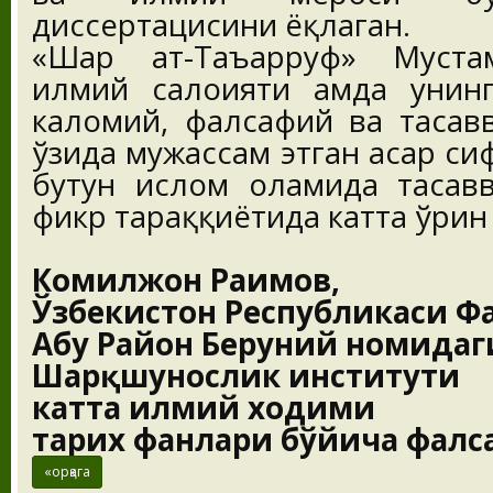
диссертацисини ёқлаган.
«Шарҳ ат-Таъарруф» Муста
илмий салоҳияти ҳамда унинг
каломий, фалсафий ва тасав
ўзида мужассам этган асар си
бутун ислом оламида тасав
фикр тараққиётида катта ўрин 
Комилжон Раҳимов,
Ўзбекистон Республикаси Ф
Абу Райҳон Беруний номида
Шарқшунослик институти
катта илмий ходими
тарих фанлари бўйича фалс
«орқага