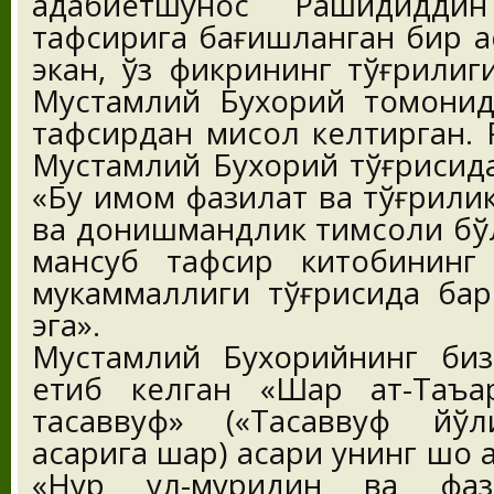
адабиётшунос Рашидидди
тафсирига бағишланган бир а
экан, ўз фикрининг тўғрилиг
Мустамлий Бухорий томонид
тафсирдан мисол келтирган.
Мустамлий Бухорий тўғрисида
«Бу имом фазилат ва тўғрили
ва донишмандлик тимсоли бўл
мансуб тафсир китобининг
мукаммаллиги тўғрисида бар
эга».
Мустамлий Бухорийнинг биз
етиб келган «Шарҳ ат-Таъар
тасаввуф» («Тасаввуф йў
асарига шарҳ) асари унинг шоҳ 
«Нур ул-муридин ва фази