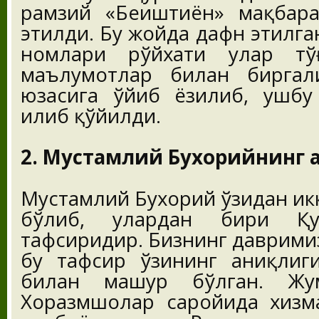
рамзий «Беҳиштиён» мақбара
этилди. Бу жойда дафн этилг
номлари рўйхати улар тўғ
маълумотлар билан биргал
юзасига ўйиб ёзилиб, ушбу
илиб қўйилди.
2. Мустамлий Бухорийнинг 
Мустамлий Бухорий ўзидан ик
бўлиб, улардан бири Қу
тафсиридир. Бизнинг даврими
бу тафсир ўзининг аниқлиг
билан машҳур бўлган. Жу
Хоразмшоҳлар саройида хизм