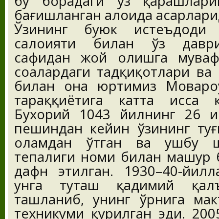
бу борадаги ўз қарашлари
бағишланган алоҳида асарлари
Ўзининг буюк истеъдоди
салоҳияти билан ўз давр
сафидан жой олишга муваф
соҳалардаги тадқиқотлари ва
билан она юртимиз Мовароу
тараққиётига катта ҳисса
Бухорий 1043 йилнинг 26 
пешиндан кейин ўзининг туғ
оламдан ўтган ва ушбу ша
тепалиги номи билан машҳур 
дафн этилган. 1930–40-йилл
унга туташ қадимий қал
ташланиб, унинг ўрнига мак
техникуми қурилган эди. 20