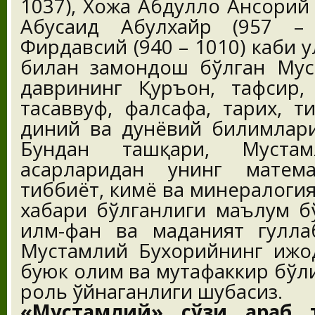
1037), Хожа Абдуллоҳ Ансорий 
Абусаид Абулхайр (957 – 
Фирдавсий (940 – 1010) каби 
билан замондош бўлган Мус
даврининг Қуръон, тафсир, ҳ
тасаввуф, фалсафа, тарих, т
диний ва дунёвий билимлари
Бундан ташқари, Мустам
асарларидан унинг матема
тиббиёт, кимё ва минералогия
хабари бўлганлиги маълум б
илм-фан ва маданият гулла
Мустамлий Бухорийнинг ижод
буюк олим ва мутафаккир бўл
роль ўйнаганлиги шубҳасиз.
«Мустамлий» сўзи араб т