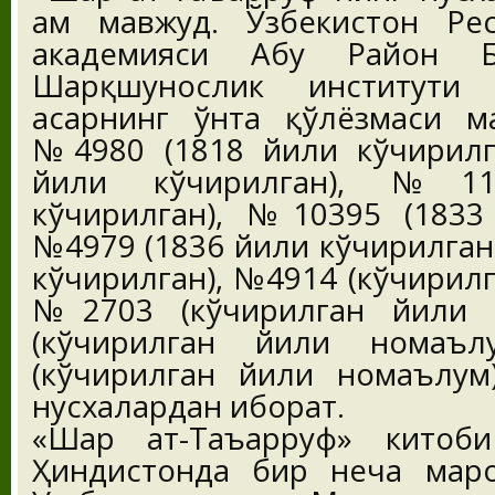
ҳам мавжуд. Ўзбекистон Ре
академияси Абу Райҳон Б
Шарқшунослик институти 
асарнинг ўнта қўлёзмаси м
№4980 (1818 йили кўчирилг
йили кўчирилган), №11
кўчирилган), №10395 (1833 
№4979 (1836 йили кўчирилган
кўчирилган), №4914 (кўчирил
№2703 (кўчирилган йили 
(кўчирилган йили нома
(кўчирилган йили номаълум
нусхалардан иборат.
«Шарҳ ат-Таъарруф» китоб
Ҳиндистонда бир неча маро