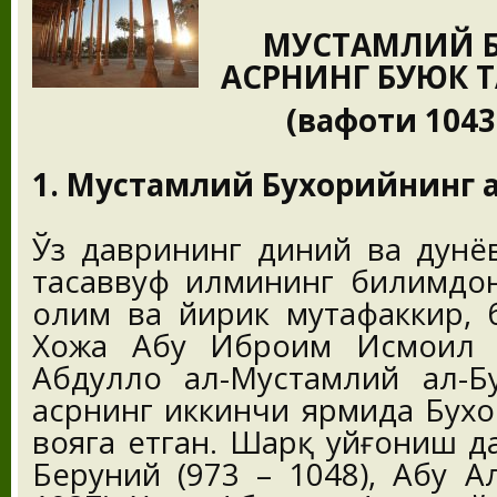
МУСТАМЛИЙ Б
АСРНИНГ БУЮК 
(вафоти 1043
1. Мустамлий Бухорийнинг ҳ
Ўз даврининг диний ва дунё
тасаввуф илмининг билимдон
олим ва йирик мутафаккир, 
Хожа Абу Иброҳим Исмоил 
Абдуллоҳ ал-Мустамлий ал-Б
асрнинг иккинчи ярмида Бухо
вояга етган. Шарқ уйғониш д
Беруний (973 – 1048), Абу А