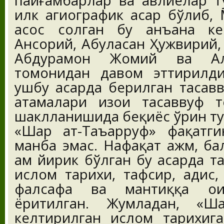
пайғамбарлар ва авлиёлар т
илк агиографик асар бўлиб,
асос солган бу анъана ке
Ансорий, Абулҳасан Ҳужвирий
Абдураҳмон Жомий ва А
томонидан давом эттирилди
ушбу асарда берилган тасав
атамалари изоҳи тасаввуф т
шаклланишида беқиёс ўрин ту
«Шарҳ ат-Таъарруф» фақатги
манба эмас. Нафақат ҳажм, ба
ҳам йирик бўлган бу асарда 
ислом тарихи, тафсир, ҳадис, 
фалсафа ва мантиққа ои
ёритилган. Жумладан, «Ша
келтирилган ислом тарихиг