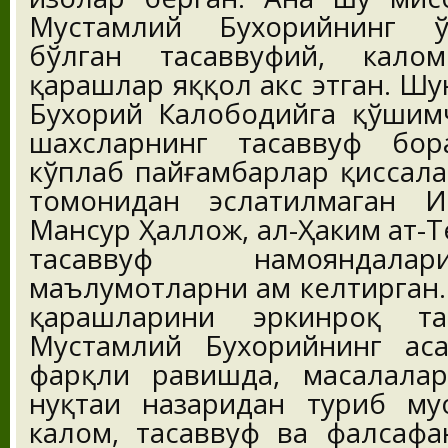
Мустамлий Бухорийнинг ў
бўлган тасаввуфий, кало
қарашлар яққол акс этган. Ш
Бухорий Калободийга қўшим
шахсларнинг тасаввуф бор
кўплаб пайғамбарлар қиссала
томонидан эслатилмаган И
Мансур Ҳаллож, ал-Ҳаким ат-
тасаввуф намояндала
маълумотларни ҳам келтирган.
қарашларини эркинроқ та
Мустамлий Бухорийнинг ас
фарқли равишда, масалала
нуқтаи назаридан туриб муҳ
калом, тасаввуф ва фалсафа