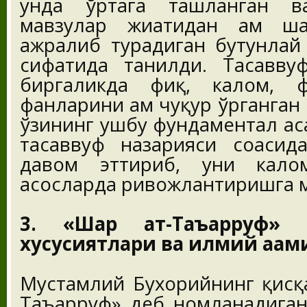
унда ўртага ташланган в
мавзулар жиҳатидан ҳам ша
ажралиб турадиган бутунлай
сифатида танилди. Тасавву
биргаликда фиқҳ, калом, 
фанларини ҳам чуқур ўрганга
ўзининг ушбу фундаментал ас
тасаввуф назарияси соҳаси
давом эттириб, уни кало
асосларда ривожлантиришга 
3. «Шарҳ ат-Таъарруф» 
хусусиятлари ва илмий аҳам
Мустамлий Бухорийнинг қисқа
Таъарруф» деб номланадиган