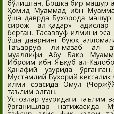
бўлишган. Бошқа бир машҳур 
Ҳомид Муҳаммад ибн Муҳамма
ўша даврда Бухорода машҳур 
сирож ал-қадар» ҳадислар
берган. Тасаввуф илмини эса
ўша даврнинг буюк алломала
Таъарруф ли-мазҳаб аҳл а
муаллифи Абу Бакр Муҳамм
Иброҳим ибн Яъқуб ал-Калобо
Ҳанафий ҳузурида ўрганган
Мустамлий Бухорий кексалик 
илми соҳасида Омул (Чоржўй
таълим олган.
Устозлар ҳузуридаги таълим в
ўрганишлар натижасида М
тафсир, ҳадис, фиқҳ, калом, 