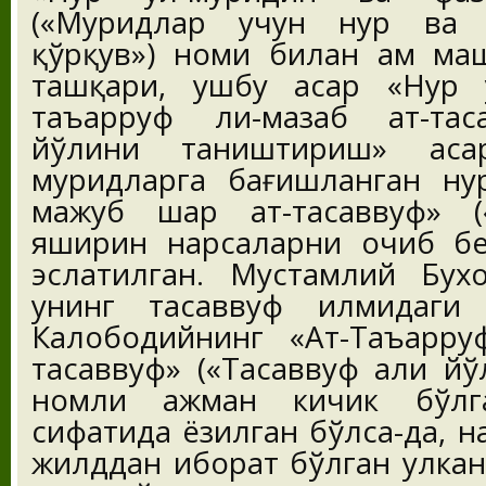
(«Муридлар учун нур ва 
қўрқув») номи билан ҳам маш
ташқари, ушбу асар «Нур 
таъарруф ли-мазҳаб ат-тас
йўлини таништириш» аса
муридларга бағишланган нур
маҳжуб шарҳ ат-тасаввуф» (
яширин нарсаларни очиб б
эслатилган. Мустамлий Бух
унинг тасаввуф илмидаги
Калободийнинг «Ат-Таъарруф
тасаввуф» («Тасаввуф аҳли й
номли ҳажман кичик бўлг
сифатида ёзилган бўлса-да, н
жилддан иборат бўлган улкан