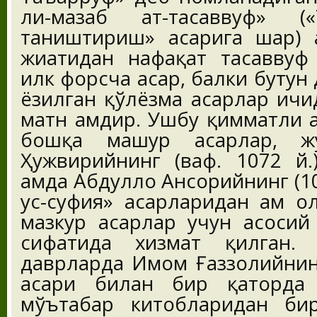
ли-мазҳаб ат-тасаввуф» (
таништириш» асарига шарҳ) 
жиҳатидан нафақат тасаввуф
илк форсча асар, балки бутун
ёзилган қўлёзма асарлар ичи
матн ҳамдир. Ушбу қимматли 
бошқа машҳур асарлар, жу
Ҳужвирийнинг (ваф. 1072 й.
ҳамда Абдуллоҳ Ансорийнинг (1
ус-суфия» асарларидан ҳам о
мазкур асарлар учун асосий
сифатида хизмат қилган.
даврларда Имом Ғаззолийнинг
асари билан бир қаторда 
мўътабар китобларидан би