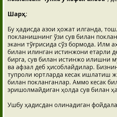
Шарҳ
:
Бу ҳадисда қазои ҳожат қилганда, то
покланишнинг ўзи сув билан поклан
экани тўғрисида сўз бормоқда. Илм 
билан қилинган истинжони етарли д
бирга, сув билан истинжо қилишни 
ва афзал деб ҳисоблайдилар. Бизни
тупроқли юртларда кесак ишлатиш жо
билан покланганлар. Аммо кесак бил
эришолмайдиган ҳолда сув билан ҳ
Ушбу ҳадисдан олинадиган фойдала