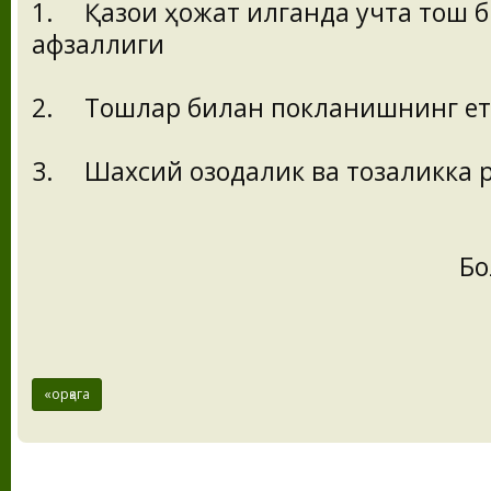
1.
Қазои ҳожат қилганда учта тош
афзаллиги
2.
Тошлар билан покланишнинг ет
3.
Шахсий озодалик ва тозаликка 
Бо
«орқага