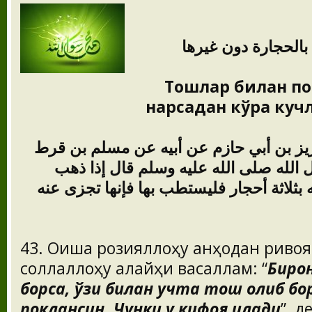
 بالحجارة دون غيرها
Тошлар билан по
нарсадан кўра ку
لعزيز بن أبي حازم عن أبيه عن مسلم بن قرط
لله صلى الله عليه وسلم قال إذا ذهب
بثلاثة أحجار فليستطب بها فإنها تجزى عنه
43. Оиша розияллоҳу анҳодан ривоят
соллаллоҳу алайҳи васаллам: “
Биро
борса, ўзи билан учта тош олиб бор
поклансин. Чунки у кифоя қилади
”, д