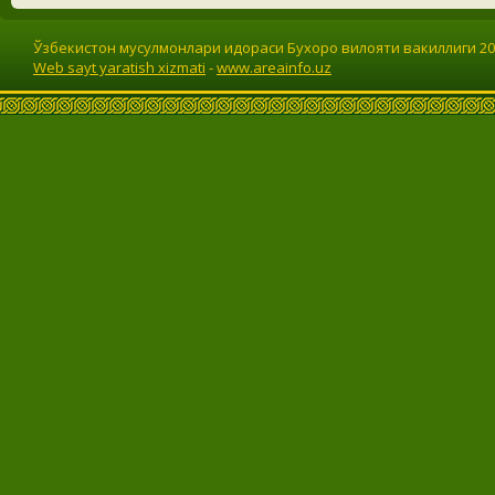
Ўзбекистон мусулмонлари идораси Бухоро вилояти вакиллиги 201
Web sayt yaratish xizmati
-
www.areainfo.uz