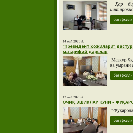
Ҳар бир 
иштирокида
батафсил»
14 май 2026 й.
“Президент ҳожилари” дастур
маърифий дарслар
Мазкур ўқ
ва умрани 
батафсил»
13 май 2026 й.
ОЧИҚ ЭШИКЛАР КУНИ – ФУҚАР
“Фуқарола
батафсил»