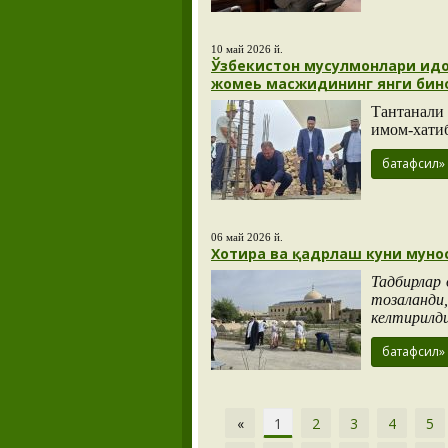
10 май 2026 й.
Ўзбекистон мусулмонлари идо
жомеь масжидининг янги бино
Тантанали
имом-хати
батафсил»
06 май 2026 й.
Хотира ва қадрлаш куни муно
Тадбирлар 
тозаланди
келтирилди
батафсил»
«
1
2
3
4
5