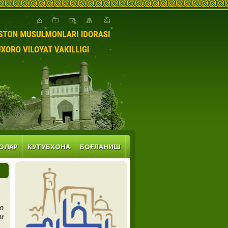
ОЛАР
КУТУБХОНА
БОҒЛАНИШ
о
м