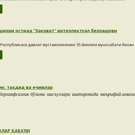
шиори остида “Заковат” интеллектуал беллашуви
 Республикаси давлат мустақиллигининг 35 йиллиги муносабати била
к: таҳдид ва ечимлар
ерхавфсизлик бўлими масъуллари иштирокида маърифий-амали
ОЛАР ҚАБУЛИ