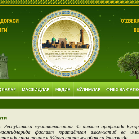
ОЛАЛАР
МАСЖИДЛАР
МЕДИА
БЎЛИМЛАР
ФИКХ ВА ФАТВ
ати
н Республикаси мустақиллигининг 35 йиллиги арафасида Бухор
масжидларида фаолият юритаётган имом-хатиб ва имо
ртасида стол тенниси бўйича спорт мусобақаси ўтказилди.