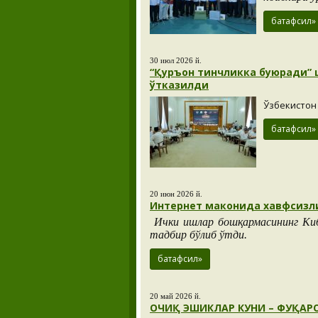
батафсил»
30 июл 2026 й.
“Қуръон тинчликка буюради” 
ўтказилди
Ўзбекистон
батафсил»
20 июн 2026 й.
Интернет маконида хавфсизли
Ички ишлар бошқармасининг Киб
тадбир бўлиб ўтди.
батафсил»
20 май 2026 й.
ОЧИҚ ЭШИКЛАР КУНИ – ФУҚАР