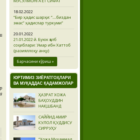
МУСУЛМОНГА ЁТ СИФАТ
18.02.2022
“Бир ҳадис шарҳи: “....биздан
эмас” ҳадислар туркуми”
20.01.2022
ш
21.01.2022 й. Буюк қалб
соҳиблари: Умар ибн Хаттоб
(разияллоҳу анҳу)
Барчасини кўриш »
ЮРТИМИЗ ЗИЁРАТГОҲЛАРИ
ВА МУҚАДДАС ҚАДАМЖОЛАР
р
а
ҲАЗРАТ ХОЖА
БАҲОУДДИН
НАҚШБАНД
САЙЙИД АМИР
КУЛОЛ ҚУДДИСУ
СИРРУҲУ
“Хожа Муҳаммад