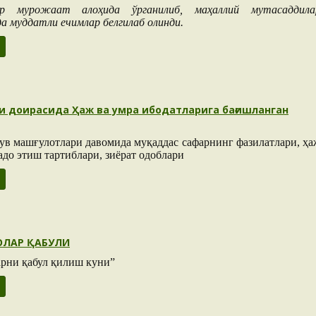
мурожаат алоҳида ўрганилиб, маҳаллий мутасаддила
 муддатли ечимлар белгилаб олинди.
и доирасида Ҳаж ва умра ибодатларига бағишланган
ув машғулотлари давомида муқаддас сафарнинг фазилатлари, ҳа
адо этиш тартиблари, зиёрат одоблари
ОЛАР ҚАБУЛИ
рни қабул қилиш куни”