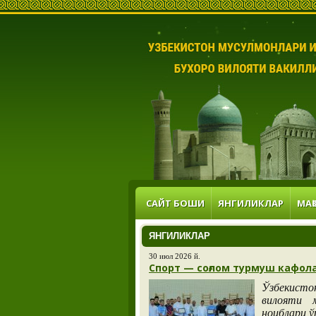
САЙТ БОШИ
ЯНГИЛИКЛАР
МАҚ
ЯНГИЛИКЛАР
30 июл 2026 й.
Спорт — соғлом турмуш кафол
Ўзбекисто
вилояти 
ноиблари ў