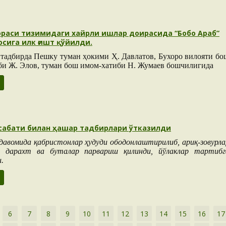
раси тизимидаги хайрли ишлар доирасида “Бобо Араб”
сига илк ғишт қўйилди.
 тадбирда Пешку туман ҳокими Ҳ. Давлатов, Бухоро вилояти бо
би Ж. Элов, туман бош имом-хатиби Н. Жумаев бошчилигида
сабати билан ҳашар тадбирлари ўтказилди
давомида қабристонлар ҳудуди ободонлаштирилиб, ариқ-зовурла
, дарахт ва буталар парвариш қилинди, йўлаклар тартибг
.
6
7
8
9
10
11
12
13
14
15
16
17