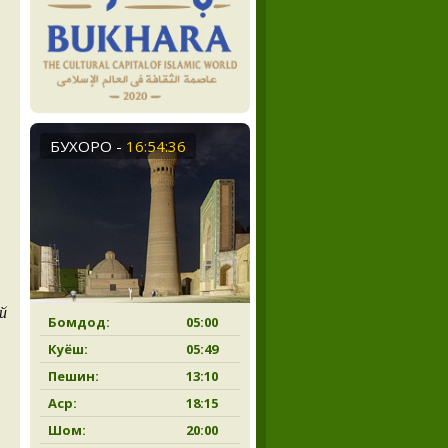
БУХОРО
-
16:54:37
н
й
Бомдод:
05:00
Куёш:
05:49
Пешин:
13:10
Аср:
18:15
Шом:
20:00