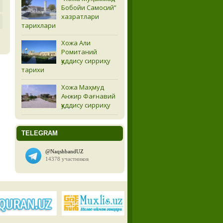
Бобойи Самосий”
хазратлари
тарихлари
Хожа Али
Ромитаний
қуддису сирриҳу
тарихи
Хожа Маҳмуд
Анжир Фағнавий
қуддису сирриҳу
TELEGRAM