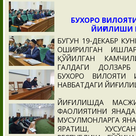
БУХОРО ВИЛОЯТ
ЙИҒИЛИШИ 
БУГУН 19-ДЕКАБР КУ
ОШИРИЛГАН ИШЛА
ҚЎЙИЛГАН КАМЧИЛ
ГАЛДАГИ ДОЛЗАРБ
БУХОРО ВИЛОЯТИ И
НАВБАТДАГИ ЙИҒИЛИ
ЙИҒИЛИШДА МАСЖ
ФАОЛИЯТИНИ ЯНАДА
МУСУЛМОНЛАРГА ЯНА
ЯРАТИШ, ХУСУС