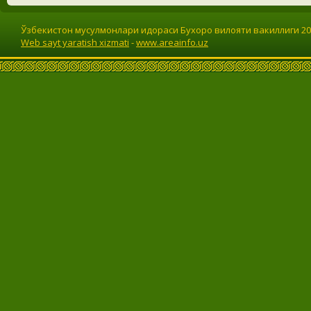
Ўзбекистон мусулмонлари идораси Бухоро вилояти вакиллиги 201
Web sayt yaratish xizmati
-
www.areainfo.uz