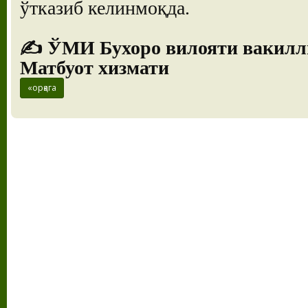
ўтказиб келинмоқда.
✍️ ЎМИ Бухоро вилояти вакил
Матбуот хизмати
«орқага