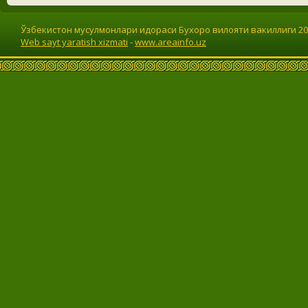
Ўзбекистон мусулмонлари идораси Бухоро вилояти вакиллиги 201
Web sayt yaratish xizmati
-
www.areainfo.uz