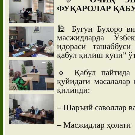
ФУҚАРОЛАР ҚАБ
🕌 Бугун Бухоро ви
масжидларда Ўзбек
идораси ташаббуси
қабул қилиш куни” ў
🔹 Қабул пайтида 
қуйидаги масалалар
қилинди:
– Шаръий саволлар в
– Масжидлар ҳолати