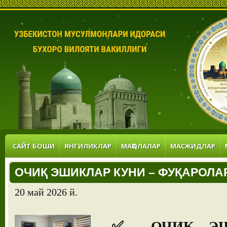
САЙТ БОШИ
ЯНГИЛИКЛАР
МАҚОЛАЛАР
МАСЖИДЛАР
ОЧИҚ ЭШИКЛАР КУНИ – ФУҚАРОЛА
20 май 2026 й.
✅ ОЧИҚ ЭШИ