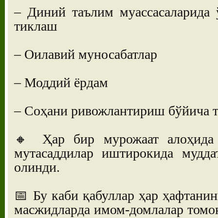
– Диний таълим муассасаларида 
тиклаш
– Оилавий муносабатлар
– Моддий ёрдам
– Соҳани ривожлантириш бўйича т
🔸 Ҳар бир мурожаат алоҳида 
мутасаддилар иштирокида мудда
олинди.
📅 Бу каби қабуллар ҳар ҳафтани
масжидларда имом-домлалар томо