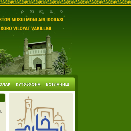
ОЛАР
КУТУБХОНА
БОҒЛАНИШ
и.