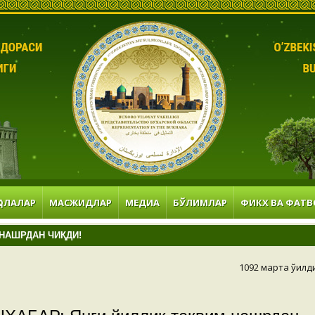
ОЛАЛАР
МАСЖИДЛАР
МЕДИА
БЎЛИМЛАР
ФИКХ ВА ФАТВ
 НАШРДАН ЧИҚДИ!
1092 марта ўқилд