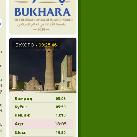
БУХОРО
-
09:25:47
и
г
и
и
р
Бомдод:
05:05
с
Куёш:
05:50
н
Пешин:
13:10
Аср:
18:05
,
к
Шом:
19:50