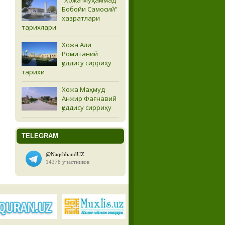
Бобойи Самосий”
хазратлари
тарихлари
Хожа Али
Ромитаний
қуддису сирриҳу
тарихи
Хожа Маҳмуд
Анжир Фағнавий
қуддису сирриҳу
TELEGRAM