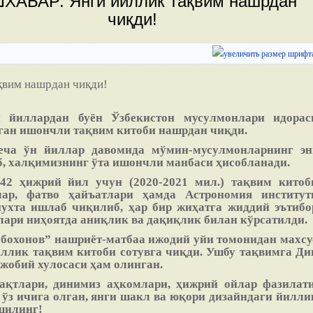
ХАБАР: Янги йиллик тақвим нашрдан
чиқди!
 йиллардан буён Ўзбекистон мусулмонлари идорас
тган ишончли тақвим китоби нашрдан чиқди.
еча ўн йиллар давомида мўмин-мусулмонларнинг эн
, халқимизнинг ўта ишончли манбаси ҳисобланади.
42 ҳижрий йил учун (2020-2021 мил.) тақвим китоб
ар, фатво ҳайъатлари ҳамда Астрономия институт
ухта ишлаб чиқилиб, ҳар бир жиҳатга жиддий эътибо
лари ниҳоятда аниқлик ва дақиқлик билан кўрсатилди.
бохонов” нашриёт-матбаа ижодий уйи томонидан махсу
иллик тақвим китоби сотувга чиқди. Ушбу тақвимга Ди
жобий хулосаси ҳам олинган.
ақтлари, динимиз аҳкомлари, ҳижрий ойлар фазилати
 ўз ичига олган, янги шакл ва юқори дизайндаги йилли
шилинг!