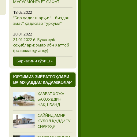
МУСУЛМОНГА ЁТ СИФАТ
18.02.2022
“Бир ҳадис шарҳи: “....биздан
эмас” ҳадислар туркуми”
20.01.2022
21.01.2022 й. Буюк қалб
соҳиблари: Умар ибн Хаттоб
(разияллоҳу анҳу)
Барчасини кўриш »
ЮРТИМИЗ ЗИЁРАТГОҲЛАРИ
ВА МУҚАДДАС ҚАДАМЖОЛАР
ҲАЗРАТ ХОЖА
БАҲОУДДИН
НАҚШБАНД
САЙЙИД АМИР
КУЛОЛ ҚУДДИСУ
СИРРУҲУ
“Хожа Муҳаммад