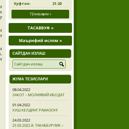
Хуфтон:
21:20
и
а
Тўлиқ тақвим »
р
ТАСАВВУФ »
н
м
Маърифий ислом »
и
.
САЙТДАН ИЗЛАШ
н
ЖУМА ТЕЗИСЛАРИ
08.04.2022
ЗАКОТ – МОЛИЯВИЙ ИБОДАТ
01.04.2022
ХУШ КЕЛДИНГ РАМАЗОН!
24.03.2022
25.03.2022 й. ТАКАББУРЛИК –