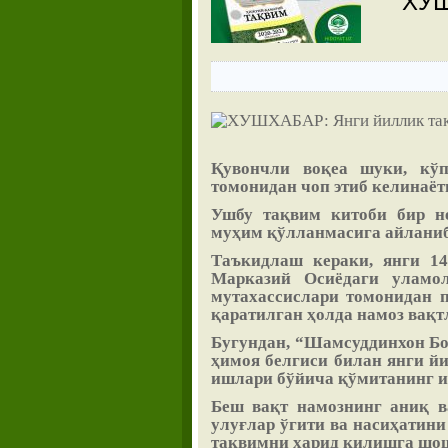
ХУШ
Қувончли воқеа шуки, кўп
томонидан чоп этиб келинаё
Ушбу тақвим китоби бир н
муҳим қўлланмасига айланиб
Таъкидлаш кераки, янги 14
Марказий Осиёдаги уламол
мутахассислари томонидан п
қаратилган ҳолда намоз вақт
Бугундан, “Шамсуддинхон Бо
ҳимоя белгиси билан янги й
ишлари бўйича қўмитанинг и
Беш вақт намознинг аниқ в
улуғлар ўгити ва насиҳатини
тақвимни харид қилишга шо