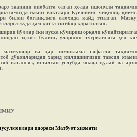
фарз эканини инобатга олган ҳолда ишончли тақвимн
иатимизда намоз вақтлари Қуёшнинг чиқиши, қиёмг
ри билан боғлиқлиги алоҳида қайд этилган. Мазку
тларга жуда ҳам катта эътибор қаратилган.
яширин йўллар ёки нусха кўчириш орқали кўпайтирилга
лишдан эҳтиёт бўлинг, уларнинг тўғрилигига ҳеч ки
, мазмундор ва ҳар томонлама сифатли тақвимн
тоб дўконларидан харид қилишингизни тавсия этамиз
иб олсангиз, исталган услубда янада қулай ва арзо
.
 НМИУ
мусулмонлари идораси Матбуот хизмати