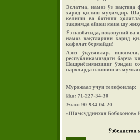
Эслатма, намоз ўз вақтида 
харид қилиш муҳимдир. Шар
келиши ва ботиши ҳолатла
тақвимда айнан мана шу жиҳа
Ўз навбатида, ноқонуний ва 
намоз вақтларини харид қи
кафолат бермайди!
Азиз ўқувчилар, ишончли
республикамиздаги барча ки
Нашриётимизнинг ўзидан сот
нархларда олишингиз мумкин
Мурожаат учун телефонлар:
Иш: 71-227-34-30
Уяли: 90-934-04-20
«Шамсуддинхон Бобохонов»
Ўзбекистон 